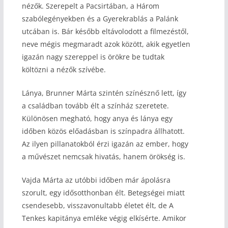
nézők. Szerepelt a Pacsirtában, a Három
szabólegényekben és a Gyerekrablás a Palánk
utcában is. Bár később eltávolodott a filmezéstől,
neve mégis megmaradt azok között, akik egyetlen
igazán nagy szereppel is örökre be tudtak
költözni a nézők szívébe.
Lánya, Brunner Márta szintén színésznő lett, így
a családban tovább élt a színház szeretete.
Különösen megható, hogy anya és lánya egy
időben közös előadásban is színpadra állhatott.
Az ilyen pillanatokból érzi igazán az ember, hogy
a művészet nemcsak hivatás, hanem örökség is.
Vajda Márta az utóbbi időben már ápolásra
szorult, egy idősotthonban élt. Betegségei miatt
csendesebb, visszavonultabb életet élt, de A
Tenkes kapitánya emléke végig elkísérte. Amikor