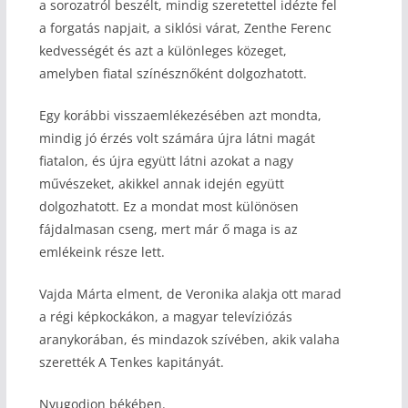
a sorozatról beszélt, mindig szeretettel idézte fel
a forgatás napjait, a siklósi várat, Zenthe Ferenc
kedvességét és azt a különleges közeget,
amelyben fiatal színésznőként dolgozhatott.
Egy korábbi visszaemlékezésében azt mondta,
mindig jó érzés volt számára újra látni magát
fiatalon, és újra együtt látni azokat a nagy
művészeket, akikkel annak idején együtt
dolgozhatott. Ez a mondat most különösen
fájdalmasan cseng, mert már ő maga is az
emlékeink része lett.
Vajda Márta elment, de Veronika alakja ott marad
a régi képkockákon, a magyar televíziózás
aranykorában, és mindazok szívében, akik valaha
szerették A Tenkes kapitányát.
Nyugodjon békében.