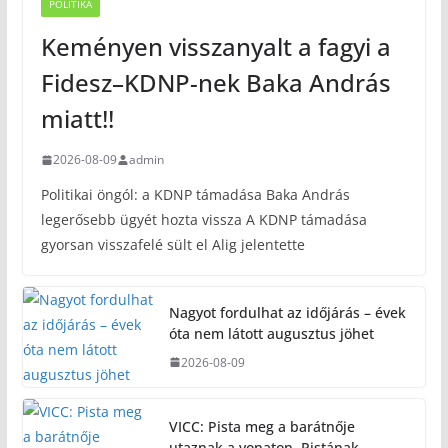
POLITIKA
Keményen visszanyalt a fagyi a
Fidesz–KDNP-nek Baka András
miatt!!
2026-08-09
admin
Politikai öngól: a KDNP támadása Baka András
legerősebb ügyét hozta vissza A KDNP támadása
gyorsan visszafelé sült el Alig jelentette
Nagyot fordulhat az időjárás – évek
óta nem látott augusztus jöhet
2026-08-09
VICC: Pista meg a barátnője
utaznak a vonaton. Pistának