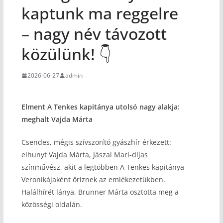
kaptunk ma reggelre
– nagy név távozott
közülünk! 👇
2026-06-27
admin
Elment A Tenkes kapitánya utolsó nagy alakja:
meghalt Vajda Márta
Csendes, mégis szívszorító gyászhír érkezett:
elhunyt Vajda Márta, Jászai Mari-díjas
színművész, akit a legtöbben A Tenkes kapitánya
Veronikájaként őriznek az emlékezetükben.
Halálhírét lánya, Brunner Márta osztotta meg a
közösségi oldalán.