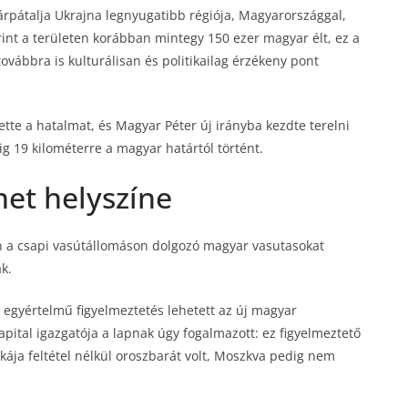
árpátalja Ukrajna legnyugatibb régiója, Magyarországgal,
erint a területen korábban mintegy 150 ezer magyar élt, ez a
ovábbra is kulturálisan és politikailag érzékeny pont
ette a hatalmat, és Magyar Péter új irányba kezdte terelni
ig 19 kilométerre a magyar határtól történt.
net helyszíne
ben a csapi vasútállomáson dolgozó magyar vasutasokat
k.
egyértelmű figyelmeztetés lehetett az új magyar
apital igazgatója a lapnak úgy fogalmazott: ez figyelmeztető
ikája feltétel nélkül oroszbarát volt, Moszkva pedig nem