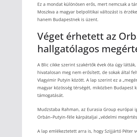
Ez a mondat különösen erős, mert nemcsak a tám
Moszkva a magyar belpolitikai változást is érzé
hanem Budapestnek is üzent.
Véget érhetett az Orb
hallgatólagos megért
A Blic cikke szerint szakértők évek óta úgy látt
hivatalosan meg nem erősített, de sokak által fel
Vlagyimir Putyin között. A lap szerint ez a „megé
magyar közösség térségét, miközben Budapest köv
támogatását.
Mudzstaba Rahman, az Eurasia Group európai iga
Orbán–Putyin-féle kárpátaljai „védelmi megértés”
A lap emlékeztetett arra is, hogy Szijjártó Péter