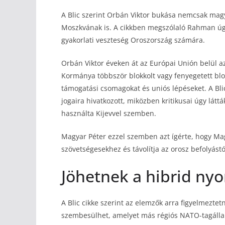
A Blic szerint Orbán Viktor bukása nemcsak magy
Moszkvának is. A cikkben megszólaló Rahman úgy 
gyakorlati veszteség Oroszország számára.
Orbán Viktor éveken át az Európai Unión belül a
Kormánya többször blokkolt vagy fenyegetett blo
támogatási csomagokat és uniós lépéseket. A Bli
jogaira hivatkozott, miközben kritikusai úgy láttá
használta Kijevvel szemben.
Magyar Péter ezzel szemben azt ígérte, hogy Mag
szövetségesekhez és távolítja az orosz befolyástó
Jöhetnek a hibrid ny
A Blic cikke szerint az elemzők arra figyelmezt
szembesülhet, amelyet más régiós NATO-tagállam