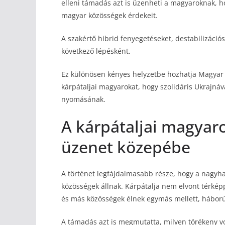
elleni támadás azt is üzenheti a magyaroknak, 
magyar közösségek érdekeit.
A szakértő hibrid fenyegetéseket, destabilizáció
következő lépésként.
Ez különösen kényes helyzetbe hozhatja Magyar P
kárpátaljai magyarokat, hogy szolidáris Ukrajná
nyomásának.
A kárpátaljai magyaro
üzenet közepébe
A történet legfájdalmasabb része, hogy a nagyh
közösségek állnak. Kárpátalja nem elvont térkép
és más közösségek élnek egymás mellett, hábor
A támadás azt is megmutatta, milyen törékeny vol