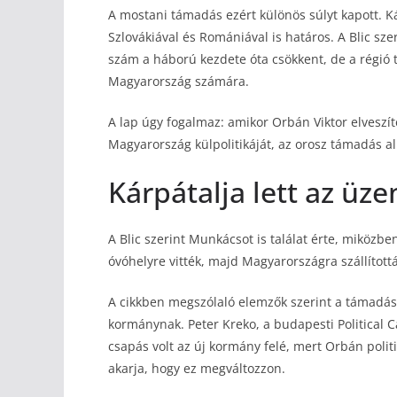
A mostani támadás ezért különös súlyt kapott. K
Szlovákiával és Romániával is határos. A Blic sz
szám a háború kezdete óta csökkent, de a régió t
Magyarország számára.
A lap úgy fogalmaz: amikor Orbán Viktor elveszít
Magyarország külpolitikáját, az orosz támadás al
Kárpátalja lett az üze
A Blic szerint Munkácsot is találat érte, miköz
óvóhelyre vitték, majd Magyarországra szállítottá
A cikkben megszólaló elemzők szerint a támadás 
kormánynak. Peter Kreko, a budapesti Political C
csapás volt az új kormány felé, mert Orbán polit
akarja, hogy ez megváltozzon.