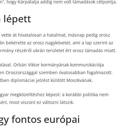
n”, hogy Kárpátalja addig nem volt támadások célpontja.
 lépett
 vette át hivatalosan a hatalmat, másnap pedig orosz
án bekérette az orosz nagykövetet, ami a lap szerint az
ormány részéről ukrán területet ért orosz támadás miatt.
rlatával. Orbán Viktor kormányának kommunikációja
zben Oroszországgal szemben óvatosabban fogalmazott.
tben diplomáciai jelzést küldött Moszkvának.
magyar megközelítéshez képest: a korábbi politika nem
rt, most viszont ez változni látszik.
gy fontos európai