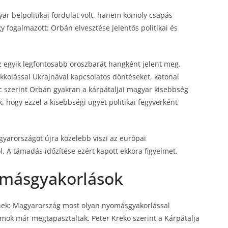
ar belpolitikai fordulat volt, hanem komoly csapás
fogalmazott: Orbán elvesztése jelentős politikai és
z egyik legfontosabb oroszbarát hangként jelent meg.
kkolással Ukrajnával kapcsolatos döntéseket, katonai
c szerint Orbán gyakran a kárpátaljai magyar kisebbség
k, hogy ezzel a kisebbségi ügyet politikai fegyverként
yarországot újra közelebb viszi az európai
l. A támadás időzítése ezért kapott ekkora figyelmet.
omásgyakorlások
etnek: Magyarország most olyan nyomásgyakorlással
ok már megtapasztaltak. Peter Kreko szerint a Kárpátalja