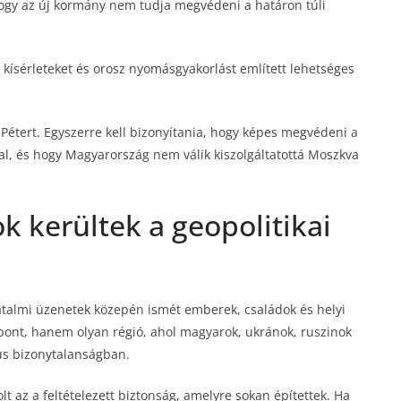
hogy az új kormány nem tudja megvédeni a határon túli
s kísérleteket és orosz nyomásgyakorlást említett lehetséges
étert. Egyszerre kell bizonyítania, hogy képes megvédeni a
val, és hogy Magyarország nem válik kiszolgáltatottá Moszkva
k kerültek a geopolitikai
atalmi üzenetek közepén ismét emberek, családok és helyi
pont, hanem olyan régió, ahol magyarok, ukránok, ruszinok
ús bizonytalanságban.
t az a feltételezett biztonság, amelyre sokan építettek. Ha