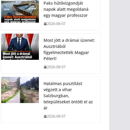
Paks hűtővízgondját
napok alatt megoldaná
egy magyar professzor
2026-08-07
Most jött a drámai üzenet:
Ausztriából
figyelmeztették Magyar
Pétert!
2026-08-07
Hatalmas pusztítást
végzett a vihar
Salzburgban,
településeket öntött el az
ár
2026-08-07