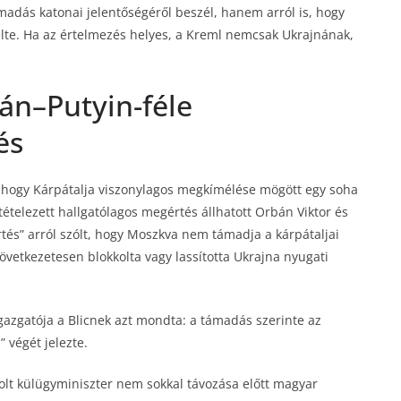
adás katonai jelentőségéről beszél, hanem arról is, hogy
kelte. Ha az értelmezés helyes, a Kreml nemcsak Ukrajnának,
án–Putyin-féle
és
ák, hogy Kárpátalja viszonylagos megkímélése mögött egy soha
tételezett hallgatólagos megértés állhatott Orbán Viktor és
rtés” arról szólt, hogy Moszkva nem támadja a kárpátaljai
etkezetesen blokkolta vagy lassította Ukrajna nyugati
zgatója a Blicnek azt mondta: a támadás szerinte az
 végét jelezte.
 volt külügyminiszter nem sokkal távozása előtt magyar