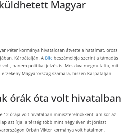
küldhetett Magyar
yar Péter kormánya hivatalosan átvette a hatalmat, orosz
jában, Kárpátalján. A
Blic
beszámolója szerint a támadás
volt, hanem politikai jelzés is: Moszkva megmutatta, mit
en érzékeny Magyarország számára, hiszen Kárpátalján
k órák óta volt hivatalban
e 12 órája volt hivatalban miniszterelnökként, amikor az
lap azt írja: a térség több mint négy éven át jórészt
arországon Orbán Viktor kormánya volt hatalmon.