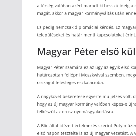
a térség valóban azért maradt ki hosszú ideig a 
magát, akkor a magyar kormányváltás után ennek
Ez pedig nemcsak diplomáciai kérdés. Ez magyar 
településeket és határ menti kapcsolatokat érint
Magyar Péter első kül
Magyar Péter számára ez az ügy az egyik első kom
határozottan fellépni Moszkvával szemben, megő
országot felesleges eszkalációba.
A nagykövet bekéretése egyértelmű jelzés volt, d
hogy az új magyar kormány valóban képes-e újr
felkészül az orosz nyomásgyakorlásra.
A Blic által idézett értelmezés szerint Putyin üze
első napon tesztelte is az új magyar vezetést. A