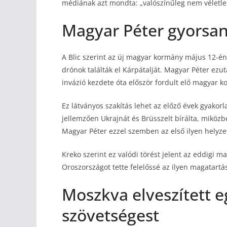
médiának azt mondta: „valószínűleg nem véletle
Magyar Péter gyorsan
A Blic szerint az új magyar kormány május 12-én
drónok találták el Kárpátalját. Magyar Péter ezut
invázió kezdete óta először fordult elő magyar k
Ez látványos szakítás lehet az előző évek gyako
jellemzően Ukrajnát és Brüsszelt bírálta, mikö
Magyar Péter ezzel szemben az első ilyen helyze
Kreko szerint ez valódi törést jelent az eddigi 
Oroszországot tette felelőssé az ilyen magatartásé
Moszkva elveszített e
szövetségest