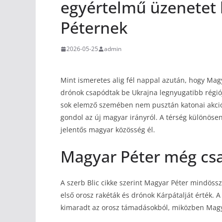
egyértelmű üzenetet 
Péternek
2026-05-25
admin
Mint ismeretes alig fél nappal azután, hogy Mag
drónok csapódtak be Ukrajna legnyugatibb régió
sok elemző szemében nem pusztán katonai akció 
gondol az új magyar irányról. A térség különös
jelentős magyar közösség él.
Magyar Péter még csa
A szerb Blic cikke szerint Magyar Péter mindössz
első orosz rakéták és drónok Kárpátalját érték. A 
kimaradt az orosz támadásokból, miközben Magy