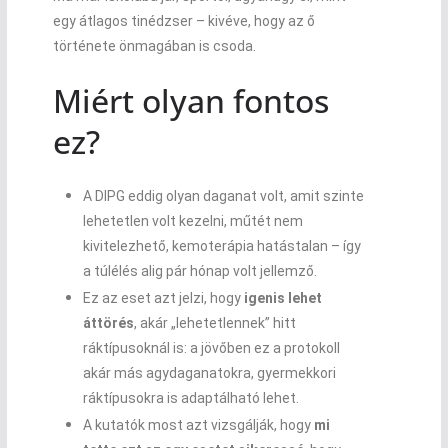
egy átlagos tinédzser – kivéve, hogy az ő
története önmagában is csoda.
Miért olyan fontos
ez?
A DIPG eddig olyan daganat volt, amit szinte
lehetetlen volt kezelni, műtét nem
kivitelezhető, kemoterápia hatástalan – így
a túlélés alig pár hónap volt jellemző.
Ez az eset azt jelzi, hogy
igenis lehet
áttörés
, akár „lehetetlennek” hitt
ráktípusoknál is: a jövőben ez a protokoll
akár más agydaganatokra, gyermekkori
ráktípusokra is adaptálható lehet.
A kutatók most azt vizsgálják, hogy
mi