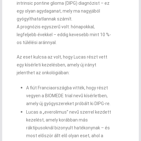
intrinsic pontine glioma (DIPG) diagnózist – ez
egy olyan agydaganat, mely ma nagyjából
gyógyíthatatlannak számít.
A prognózis egyszerű volt: hónapokkal,
legfeljebb évekkel – eddig kevesebb mint 10 %-
os túlélési aránnyal.
Az eset kulcsa az volt, hogy Lucas részt vett
egy kísérleti kezelésben, amely új irányt
jelenthet az onkológiában:
A fiút Franciaországba vitték, hogy részt
vegyen a BIOMEDE trial nevű kísérletben,
amely új gyógyszereket próbált ki DIPG-re.
Lucas a „everolimus” nevű szerrel kezdett
kezelést, amely korábban más
ráktípusoknál bizonyult hatékonynak – és
most először állt elő olyan eset, ahol a