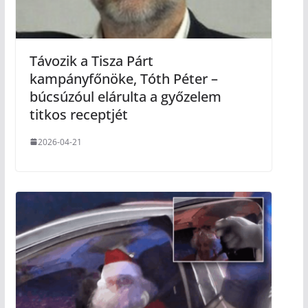
Távozik a Tisza Párt
kampányfőnöke, Tóth Péter –
búcsúzóul elárulta a győzelem
titkos receptjét
2026-04-21