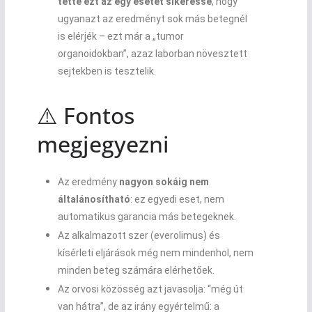
tette ezt az egy esetet sikeressé
, hogy
ugyanazt az eredményt sok más betegnél
is elérjék – ezt már a „tumor
organoidokban”, azaz laborban növesztett
sejtekben is tesztelik.
⚠️ Fontos
megjegyezni
Az eredmény
nagyon sokáig nem
általánosítható
: ez egyedi eset, nem
automatikus garancia más betegeknek.
Az alkalmazott szer (everolimus) és
kísérleti eljárások még nem mindenhol, nem
minden beteg számára elérhetőek.
Az orvosi közösség azt javasolja: “még út
van hátra”, de az irány egyértelmű: a