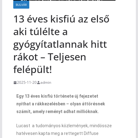
BULVÁR
13 éves kisfiú az első
aki túlélte a
gyógyítatlannak hitt
rákot – Teljesen
felépült!
2025-11-20
admin
Egy 13 éves kisfiú története új fejezetet
nyithat a rákkezelésben – olyan áttörésnek
számít, amely reményt adhat millióknak.
Lucast a tudományos közlemények, mindössze
hatévesen kapta meg a rettegett Diffuse