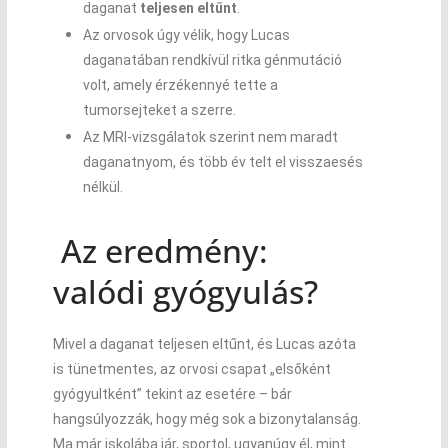
daganat
teljesen eltűnt
.
Az orvosok úgy vélik, hogy Lucas
daganatában rendkívül ritka génmutáció
volt, amely érzékennyé tette a
tumorsejteket a szerre.
Az MRI-vizsgálatok szerint nem maradt
daganatnyom, és több év telt el visszaesés
nélkül.
Az eredmény:
valódi gyógyulás?
Mivel a daganat teljesen eltűnt, és Lucas azóta
is tünetmentes, az orvosi csapat „elsőként
gyógyultként” tekint az esetére – bár
hangsúlyozzák, hogy még sok a bizonytalanság.
Ma már iskolába jár, sportol, ugyanúgy él, mint