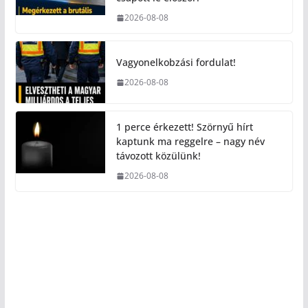
2026-08-08
Vagyonelkobzási fordulat!
2026-08-08
1 perce érkezett! Szörnyű hírt
kaptunk ma reggelre – nagy név
távozott közülünk!
2026-08-08