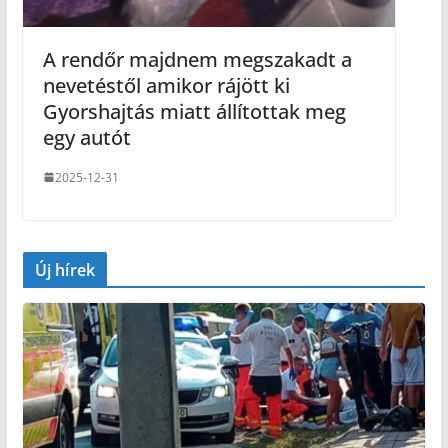
A rendőr majdnem megszakadt a
nevetéstől amikor rájött ki
Gyorshajtás miatt állítottak meg
egy autót
2025-12-31
Új hírek