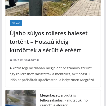
BULVÁR
Újabb súlyos rolleres baleset
történt – Hosszú ideig
küzdöttek a sérült életéért
2026-08-08
admin
A közösségi médiában megjelent beszámoló szerint
egy rollereshez riasztották a mentőket, akit hosszú
időn át próbáltak újraéleszteni a helyszínen Megrázó
Megérkezett a brutális
felhőszakadás: – mutatjuk, hol
csapott le először!