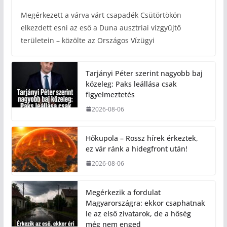
Megérkezett a várva várt csapadék Csütörtökön
elkezdett esni az eső a Duna ausztriai vízgyűjtő
területein – közölte az Országos Vízügyi
Tarjányi Péter szerint nagyobb baj
közeleg: Paks leállása csak
figyelmeztetés
2026-08-06
Hőkupola – Rossz hírek érkeztek,
ez vár ránk a hidegfront után!
2026-08-06
Megérkezik a fordulat
Magyarországra: ekkor csaphatnak
le az első zivatarok, de a hőség
még nem enged