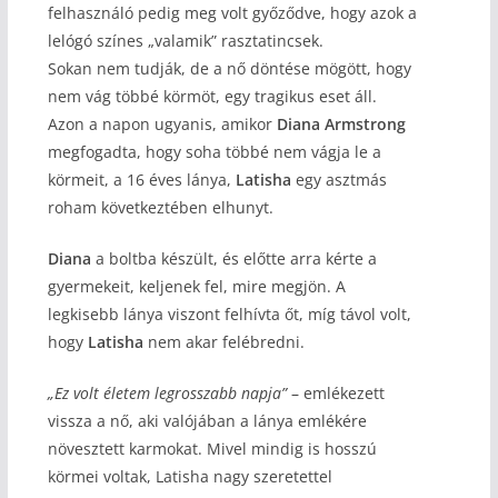
felhasználó pedig meg volt győződve, hogy azok a
lelógó színes „valamik” rasztatincsek.
Sokan nem tudják, de a nő döntése mögött, hogy
nem vág többé körmöt, egy tragikus eset áll.
Azon a napon ugyanis, amikor
Diana Armstrong
megfogadta, hogy soha többé nem vágja le a
körmeit, a 16 éves lánya,
Latisha
egy asztmás
roham következtében elhunyt.
Diana
a boltba készült, és előtte arra kérte a
gyermekeit, keljenek fel, mire megjön. A
legkisebb lánya viszont felhívta őt, míg távol volt,
hogy
Latisha
nem akar felébredni.
„Ez volt életem legrosszabb napja”
– emlékezett
vissza a nő, aki valójában a lánya emlékére
növesztett karmokat. Mivel mindig is hosszú
körmei voltak, Latisha nagy szeretettel