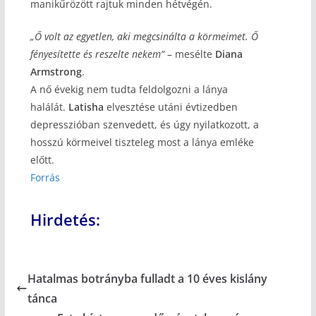
manikűrözött rajtuk minden hétvégén.
„Ő volt az egyetlen, aki megcsinálta a körmeimet. Ő
fényesítette és reszelte nekem”
– mesélte
Diana
Armstrong
.
A nő évekig nem tudta feldolgozni a lánya
halálát.
Latisha
elvesztése utáni évtizedben
depresszióban szenvedett, és úgy nyilatkozott, a
hosszú körmeivel tiszteleg most a lánya emléke
előtt.
Forrás
Hirdetés:
Hatalmas botrányba fulladt a 10 éves kislány
tánca