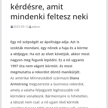
kérdésre, amit
mindenki feltesz neki
2025-05-12
admin
Egy nő szépségét az ápoltsága adja. Azt is
szokták mondani, egy nőnek a haja és a körme
a védjegye. Ha ezt az elvet követjük, akkor most
nagyon meg fogunk lepődni. Ez a nő ugyanis
1997 óta nem vágott körmöt, és most
megmutatta a rekordot döntő manikűrjét.
Az amerikai Minnesotából származó
Diana
Armstrong
megszerezte a Guinness-rekordot,
amely a valaha feljegyzett leghosszabb női
körmökre vonatkozik. Bármennyire is hihetetlen,
a látszat nem csal: a nő ujjain lévő körmök