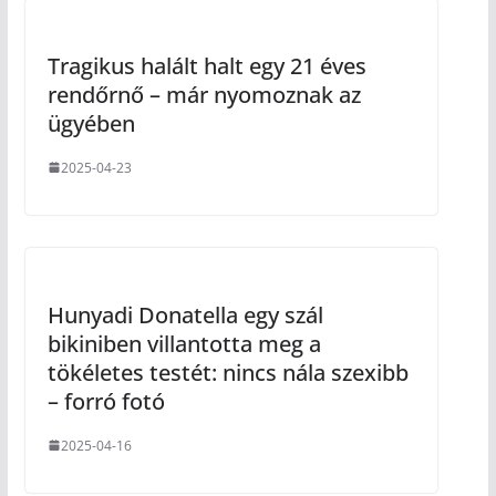
Tragikus halált halt egy 21 éves
rendőrnő – már nyomoznak az
ügyében
2025-04-23
Hunyadi Donatella egy szál
bikiniben villantotta meg a
tökéletes testét: nincs nála szexibb
– forró fotó
2025-04-16