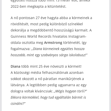
együttes hossza több mint 13 méter volt, amikor
2022-ben megkapta a kitüntetést.
A nő pontosan 27 éve hagyta abba a körmeinek a
rövidítését, most pedig különböző színekkel
dekorálja a megdöbbentő hosszúságú karmait. A
Guinness World Records hivatalos Instagram-
oldala osztotta meg
Armstrong
történetét, így
fogalmazva:
„Diana körmeinek együttes hossza
hosszabb, mint egy szabványos sárga iskolabusz!”
Diana
több mint 25 éve növeszti a körmeit!
A közösségi média felhasználóinak azonban
sokkot okozott a nő páratlan manikűrjének a
látványa. A legtöbben pedig ugyanarra az egy
dologra voltak kíváncsiak:
„Mégis hogyan törli?”
Ekkora körmökkel, hogy tud egyáltalán bármit is
csinálni?”