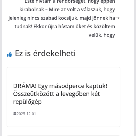
Este hívtam a rendőrséget, hogy éppen
kirabolnak – Mire az volt a válaszuk, hogy
jelenleg nincs szabad kocsijuk, majd jönnek ha
tudnak! Ekkor újra hívtam őket és közöltem
velük, hogy
Ez is érdekelheti
DRÁMA! Egy másodperce kaptuk!
Összeütközött a levegőben két
repülőgép
2025-12-01