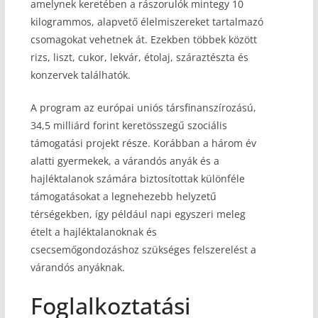
amelynek keretében a rászorulók mintegy 10
kilogrammos, alapvető élelmiszereket tartalmazó
csomagokat vehetnek át. Ezekben többek között
rizs, liszt, cukor, lekvár, étolaj, száraztészta és
konzervek találhatók.
A program az európai uniós társfinanszírozású,
34,5 milliárd forint keretösszegű szociális
támogatási projekt része. Korábban a három év
alatti gyermekek, a várandós anyák és a
hajléktalanok számára biztosítottak különféle
támogatásokat a legnehezebb helyzetű
térségekben, így például napi egyszeri meleg
ételt a hajléktalanoknak és
csecsemőgondozáshoz szükséges felszerelést a
várandós anyáknak.
Foglalkoztatási