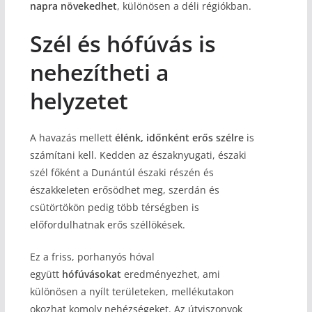
napra növekedhet
, különösen a déli régiókban.
Szél és hófúvás is
nehezítheti a
helyzetet
A havazás mellett
élénk, időnként erős szélre
is
számítani kell. Kedden az északnyugati, északi
szél főként a Dunántúl északi részén és
északkeleten erősödhet meg, szerdán és
csütörtökön pedig több térségben is
előfordulhatnak erős széllökések.
Ez a friss, porhanyós hóval
együtt
hófúvásokat
eredményezhet, ami
különösen a nyílt területeken, mellékutakon
okozhat komoly nehézségeket. Az útviszonyok