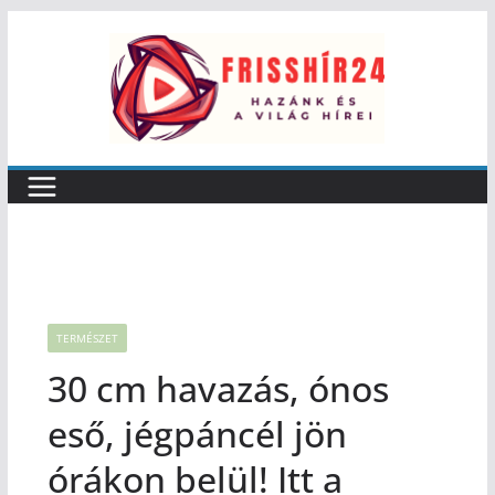
TERMÉSZET
30 cm havazás, ónos
eső, jégpáncél jön
órákon belül! Itt a