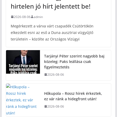
hirtelen jó hírt jelentett be!
2026-08-06
admin
Megérkezett a várva várt csapadék Csütörtökön
elkezdett esni az eső a Duna ausztriai vízgyűjtő
területein – közölte az Országos Vízügyi
Tarjányi Péter szerint nagyobb baj
közeleg: Paks leállása csak
figyelmeztetés
2026-08-06
Hőkupola – Rossz hírek érkeztek,
ez vár ránk a hidegfront után!
2026-08-06