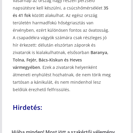
Vasárnap az ország nagy részén perzselő
napsütésre kell készülni, a csúcshőmérséklet
35
és 41 fok
között alakulhat. Az egész ország
területén harmadfokú hőségriasztás van
érvényben, ezért különösen fontos az óvatosság.
A csapadékra vágyók számára csak részleges jó
hír érkezett: délután elszórtan záporok és
zivatarok is kialakulhatnak, elsősorban
Baranya,
Tolna, Fejér, Bács-Kiskun és Heves
vármegyében
. Ezek a zivatarok helyenként
átmeneti enyhülést hozhatnak, de nem törik meg
tartósan a kánikulát, és nem mindenhol lesz
belőlük érezhető felfrissülés.
Hirdetés:
Hiába minden! Most jött a szakértői vélemény