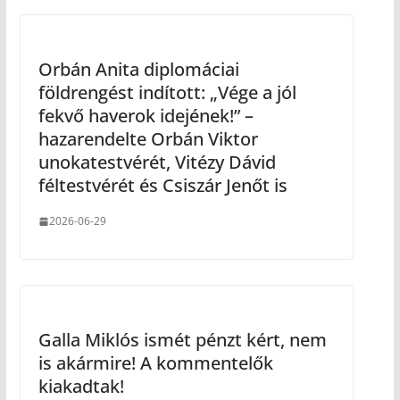
Orbán Anita diplomáciai
földrengést indított: „Vége a jól
fekvő haverok idejének!” –
hazarendelte Orbán Viktor
unokatestvérét, Vitézy Dávid
féltestvérét és Csiszár Jenőt is
2026-06-29
Galla Miklós ismét pénzt kért, nem
is akármire! A kommentelők
kiakadtak!