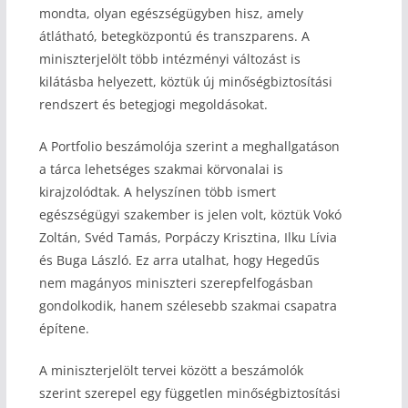
mondta, olyan egészségügyben hisz, amely
átlátható, betegközpontú és transzparens. A
miniszterjelölt több intézményi változást is
kilátásba helyezett, köztük új minőségbiztosítási
rendszert és betegjogi megoldásokat.
A Portfolio beszámolója szerint a meghallgatáson
a tárca lehetséges szakmai körvonalai is
kirajzolódtak. A helyszínen több ismert
egészségügyi szakember is jelen volt, köztük Vokó
Zoltán, Svéd Tamás, Porpáczy Krisztina, Ilku Lívia
és Buga László. Ez arra utalhat, hogy Hegedűs
nem magányos miniszteri szerepfelfogásban
gondolkodik, hanem szélesebb szakmai csapatra
építene.
A miniszterjelölt tervei között a beszámolók
szerint szerepel egy független minőségbiztosítási