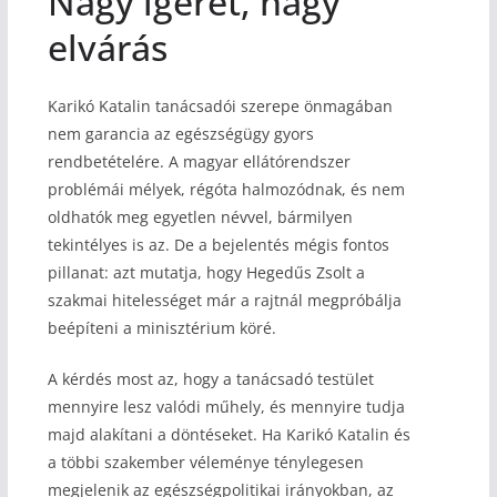
Nagy ígéret, nagy
elvárás
Karikó Katalin tanácsadói szerepe önmagában
nem garancia az egészségügy gyors
rendbetételére. A magyar ellátórendszer
problémái mélyek, régóta halmozódnak, és nem
oldhatók meg egyetlen névvel, bármilyen
tekintélyes is az. De a bejelentés mégis fontos
pillanat: azt mutatja, hogy Hegedűs Zsolt a
szakmai hitelességet már a rajtnál megpróbálja
beépíteni a minisztérium köré.
A kérdés most az, hogy a tanácsadó testület
mennyire lesz valódi műhely, és mennyire tudja
majd alakítani a döntéseket. Ha Karikó Katalin és
a többi szakember véleménye ténylegesen
megjelenik az egészségpolitikai irányokban, az