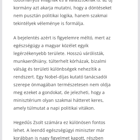
kormány azt akarja mutatni, hogy a döntéseket
nem pusztán politikai logika, hanem szakmai
tekintélyek véleménye is formálja.
A bejelentés azért is figyelemre méltó, mert az
egészségügy a magyar közélet egyik
legérzékenyebb területe. Hosszú várólisták,
munkaerőhiány, túlterhelt kórházak, bizalmi
válság és területi különbségek nehezítik a
rendszert. Egy Nobel-díjas kutató tanácsadói
szerepe önmagában természetesen nem oldja
meg ezeket a gondokat, de jelezheti, hogy a
minisztérium olyan szakmai hátteret keres,
amely túlmutat a napi politikai vitákon.
Hegedűs Zsolt számára ez különösen fontos
lehet. A leendő egészségügyi miniszter már
korábban is nagy figyelmet kapott, részben