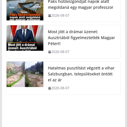
Paks hűtővízgondját napok alatt
megoldaná egy magyar professzor
2026-08-07
Most jött a drámai üzenet:
Ausztriából figyelmeztették Magyar
Pétert!
2026-08-07
Hatalmas pusztítást végzett a vihar
Salzburgban, településeket öntött
el az ár
2026-08-07