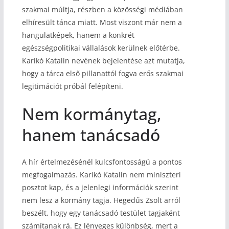
szakmai múltja, részben a közösségi médiában
elhíresült tánca miatt. Most viszont már nem a
hangulatképek, hanem a konkrét
egészségpolitikai vállalások kerülnek előtérbe.
Karikó Katalin nevének bejelentése azt mutatja,
hogy a tárca első pillanattól fogva erős szakmai
legitimációt próbál felépíteni.
Nem kormánytag,
hanem tanácsadó
A hír értelmezésénél kulcsfontosságú a pontos
megfogalmazás. Karikó Katalin nem miniszteri
posztot kap, és a jelenlegi információk szerint
nem lesz a kormány tagja. Hegedűs Zsolt arról
beszélt, hogy egy tanácsadó testület tagjaként
számítanak rá. Ez lényeges különbség, mert a