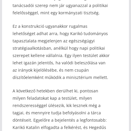
tanácsadói szerep nem jár ugyanazzal a politikai
felelősséggel, mint egy kormányzati tisztség.
Ez a konstrukció ugyanakkor rugalmas
lehetőséget adhat arra, hogy Karikó tudományos
tapasztalata megjelenjen az egészségügyi
stratégiaalkotásban, anélkül hogy napi politikai
szerepet kellene vállalnia. Egy ilyen testület akkor
lehet igazán jelentős, ha valódi beleszólása van
az irányok kijelölésébe, és nem csupán
díszítőelemként működik a minisztérium mellett.
A következő hetekben derülhet ki, pontosan
milyen feladatokat kap a testület, milyen
rendszerességgel ülésezik, kik lesznek még a
tagjai, és mennyire tudja befolyásolni a tárca
döntéseit. Egyelőre a bejelentés a legfontosabb:
Karikó Katalin elfogadta a felkérést, és Hegedűs