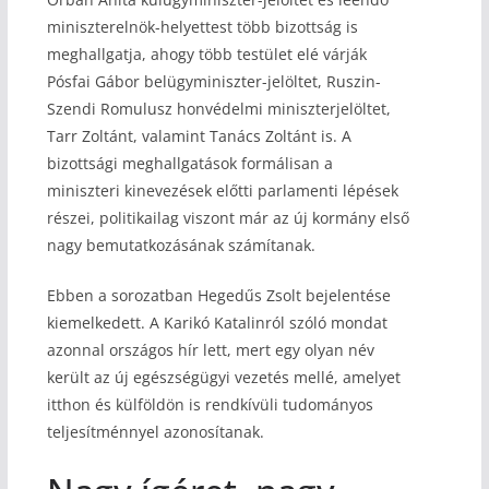
miniszterelnök-helyettest több bizottság is
meghallgatja, ahogy több testület elé várják
Pósfai Gábor belügyminiszter-jelöltet, Ruszin-
Szendi Romulusz honvédelmi miniszterjelöltet,
Tarr Zoltánt, valamint Tanács Zoltánt is. A
bizottsági meghallgatások formálisan a
miniszteri kinevezések előtti parlamenti lépések
részei, politikailag viszont már az új kormány első
nagy bemutatkozásának számítanak.
Ebben a sorozatban Hegedűs Zsolt bejelentése
kiemelkedett. A Karikó Katalinról szóló mondat
azonnal országos hír lett, mert egy olyan név
került az új egészségügyi vezetés mellé, amelyet
itthon és külföldön is rendkívüli tudományos
teljesítménnyel azonosítanak.