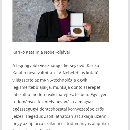
Karikó Katalin a Nobel-díjával
A legnagyobb visszhangot kétségkívül Karikó
Katalin neve váltotta ki. A Nobel-díjas kutató
világszerte az mRNS-technológia egyik
legismertebb alakja, munkája döntő szerepet
játszott a modern vakcinafejlesztésben. Egy ilyen
tudományos tekintély bevonása a magyar
egészségügyi döntéshozatal környezetébe erős
jelzés: Hegedűs Zsolt láthatóan azt akarja üzenni,
hogy az új tárca szakmai és tudományos alapokra