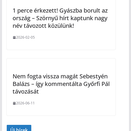
1 perce érkezett! Gyászba borult az
ország – Szörnyű hírt kaptunk nagy
név távozott közülünk!
2026-02-05
Nem fogta vissza magát Sebestyén
Balázs – így kommentálta Győrfi Pál
távozását
2026-06-11
Új hírek