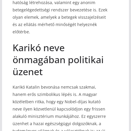
hatóság létrehozása, valamint egy anonim
betegelégedettségi rendszer bevezetése is. Ezek
olyan elemek, amelyek a betegek visszajelzéseit
és az ellátás mérhető minőségét helyeznék
előtérbe.
Karikó neve
önmagában politikai
üzenet
Karikó Katalin bevonása nemcsak szakmai,
hanem erős szimbolikus lépés is. A magyar
közéletben ritka, hogy egy Nobel-díjas kutató
neve ilyen közvetlenül kapcsolódjon egy frissen
alakuló minisztérium munkájához. Ez egyszerre
üzenhet a hazai egészségügyi dolgozóknak, a
tudományos világnak és a választóknak is: az új