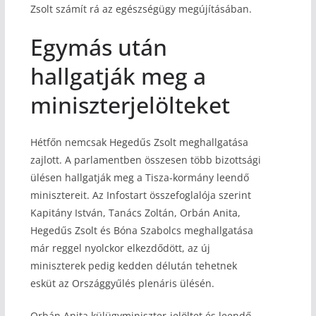
Zsolt számít rá az egészségügy megújításában.
Egymás után
hallgatják meg a
miniszterjelölteket
Hétfőn nemcsak Hegedűs Zsolt meghallgatása
zajlott. A parlamentben összesen több bizottsági
ülésen hallgatják meg a Tisza-kormány leendő
minisztereit. Az Infostart összefoglalója szerint
Kapitány István, Tanács Zoltán, Orbán Anita,
Hegedűs Zsolt és Bóna Szabolcs meghallgatása
már reggel nyolckor elkezdődött, az új
miniszterek pedig kedden délután tehetnek
esküt az Országgyűlés plenáris ülésén.
Orbán Anita külügyminiszter-jelöltet és leendő