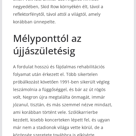
negyedében, Skid Row környékén élt, távol a
reflektorfénytől, távol attól a világtól, amely
korábban ünnepelte.
Mélyponttól az
újjászületésig
A fordulat hosszú és fájdalmas rehabilitációs
folyamat után érkezett el. Több sikertelen
próbálkozást követően 1991-ben sikerült végleg
leszámolnia a függőséggel, és bár az út rögös
volt, Negron újra megtalálta önmagát, immár
józanul, tisztán, és más szemmel nézve mindazt,
ami korábban történt vele. Szólókarrierbe
kezdett, kisebb koncerteken lépett fel, és ugyan
már nem a stadionok világa vette körül, de a
közönség szeretete továbbra is elkísérte.