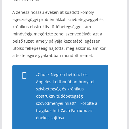
A zenész hosszú éveken át küzdött komoly
egészségügyi problémákkal, szívbetegséggel és
krónikus obstruktív tüdőbetegséggel, ám
mindvégig megőrizte zenei szenvedélyét, azt a
belső tüzet, amely pályája kezdetétől egészen
utolsó fellépéseiig hajtotta, még akkor is, amikor
a teste egyre gyakrabban mondott nemet.
„Chuck Negron hétfőn, Los
Angeles-i otthonában hunyt el
szívbetegség és krónikus
obstruktív tüdőbetegség
szövődményei miatt” – közölte a
tragikus hírt
Zach Farnum
, az
énekes sajtósa.