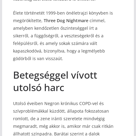
Élete történetét 1999-ben önéletrajzi könyvben is
megörökítette,
Three Dog Nightmare
címmel,
amelyben kendőzetlen őszinteséggel írt a
sikerről, a függőségről, a veszteségekről és a
felépülésről, és amely sokak számára vált
kapaszkodóvá, bizonyítva, hogy a legmélyebb
gödörből is van visszaút.
Betegséggel vívott
utolsó harc
Utolsó éveiben Negron krónikus COPD-vel és
szívproblémákkal küzdött, állapota fokozatosan
romlott, de a zene iránti szeretete mindvégig
megmaradt, még akkor is, amikor már csak ritkán
állhatott színpadra. Barátai szerint a dalok