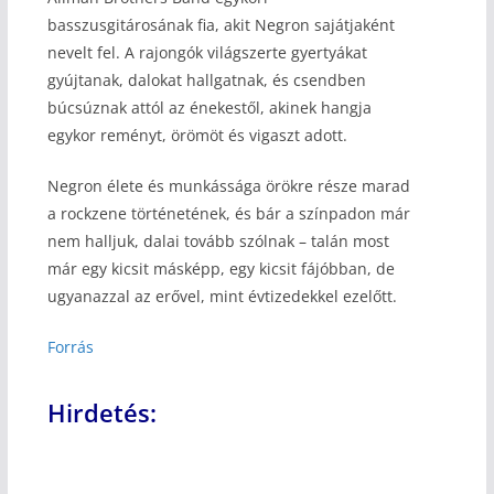
basszusgitárosának fia, akit Negron sajátjaként
nevelt fel. A rajongók világszerte gyertyákat
gyújtanak, dalokat hallgatnak, és csendben
búcsúznak attól az énekestől, akinek hangja
egykor reményt, örömöt és vigaszt adott.
Negron élete és munkássága örökre része marad
a rockzene történetének, és bár a színpadon már
nem halljuk, dalai tovább szólnak – talán most
már egy kicsit másképp, egy kicsit fájóbban, de
ugyanazzal az erővel, mint évtizedekkel ezelőtt.
Forrás
Hirdetés: