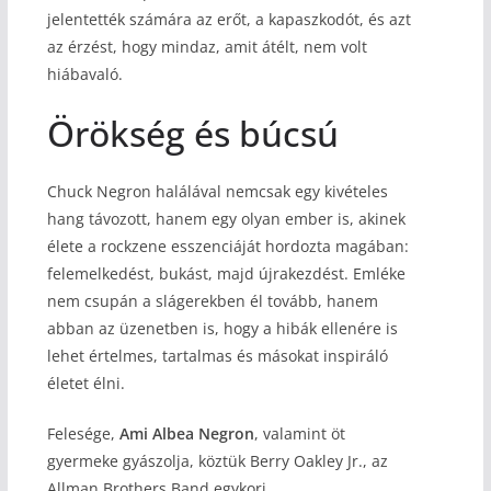
jelentették számára az erőt, a kapaszkodót, és azt
az érzést, hogy mindaz, amit átélt, nem volt
hiábavaló.
Örökség és búcsú
Chuck Negron halálával nemcsak egy kivételes
hang távozott, hanem egy olyan ember is, akinek
élete a rockzene esszenciáját hordozta magában:
felemelkedést, bukást, majd újrakezdést. Emléke
nem csupán a slágerekben él tovább, hanem
abban az üzenetben is, hogy a hibák ellenére is
lehet értelmes, tartalmas és másokat inspiráló
életet élni.
Felesége,
Ami Albea Negron
, valamint öt
gyermeke gyászolja, köztük Berry Oakley Jr., az
Allman Brothers Band egykori