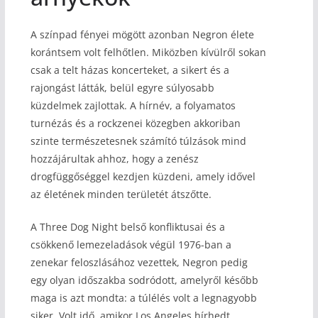
A színpad fényei mögött azonban Negron élete
korántsem volt felhőtlen. Miközben kívülről sokan
csak a telt házas koncerteket, a sikert és a
rajongást látták, belül egyre súlyosabb
küzdelmek zajlottak. A hírnév, a folyamatos
turnézás és a rockzenei közegben akkoriban
szinte természetesnek számító túlzások mind
hozzájárultak ahhoz, hogy a zenész
drogfüggőséggel kezdjen küzdeni, amely idővel
az életének minden területét átszőtte.
A Three Dog Night belső konfliktusai és a
csökkenő lemezeladások végül 1976-ban a
zenekar feloszlásához vezettek, Negron pedig
egy olyan időszakba sodródott, amelyről később
maga is azt mondta: a túlélés volt a legnagyobb
siker. Volt idő, amikor Los Angeles hírhedt