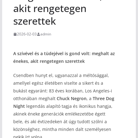
akit rengetegen
szerettek
2026-02-03
admin
A szívével és a tüdejével is gond volt: meghalt az
énekes, akit rengetegen szerettek
Csendben hunyt el, ugyanazzal a méltósággal,
amellyel egész életében viselte a sikert és a
bukást egyaránt: 83 éves korában, Los Angeles-i
otthonában meghalt
Chuck Negron
, a
Three Dog
Night
legendás alapító tagja és ikonikus hangja,
akinek éneke generációk emlékezetébe égett
bele, és aki évtizedeken át úgy tudott szólni a
közönséghez, mintha minden dalt személyesen
nekik írt volna.