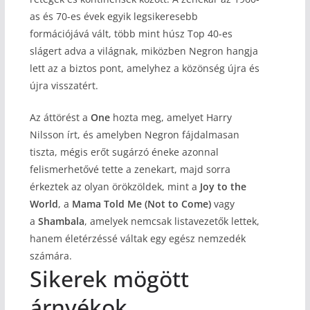
as és 70-es évek egyik legsikeresebb
formációjává vált, több mint húsz Top 40-es
slágert adva a világnak, miközben Negron hangja
lett az a biztos pont, amelyhez a közönség újra és
újra visszatért.
Az áttörést a
One
hozta meg, amelyet Harry
Nilsson írt, és amelyben Negron fájdalmasan
tiszta, mégis erőt sugárzó éneke azonnal
felismerhetővé tette a zenekart, majd sorra
érkeztek az olyan örökzöldek, mint a
Joy to the
World
, a
Mama Told Me (Not to Come)
vagy
a
Shambala
, amelyek nemcsak listavezetők lettek,
hanem életérzéssé váltak egy egész nemzedék
számára.
Sikerek mögött
árnyékok