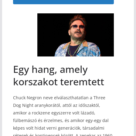
Egy hang, amely
korszakot teremtett
Chuck Negron neve elválaszthatatlan a Three
Dog Night aranykorától, attól az időszaktól,
amikor a rockzene egyszerre volt lázadó,
fülbemászó és érzelmes, és amikor egy-egy dal
képes volt hidat verni generációk, társadalmi
rétegek és kontinensek között. A zenekar az 1960-