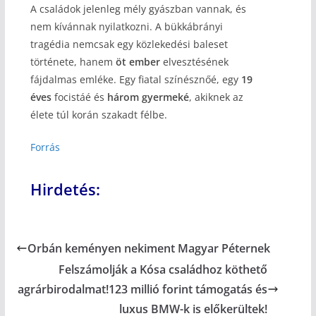
A családok jelenleg mély gyászban vannak, és
nem kívánnak nyilatkozni. A bükkábrányi
tragédia nemcsak egy közlekedési baleset
története, hanem
öt ember
elvesztésének
fájdalmas emléke. Egy fiatal színésznőé, egy
19
éves
focistáé és
három gyermeké
, akiknek az
élete túl korán szakadt félbe.
Forrás
Hirdetés:
Orbán keményen nekiment Magyar Péternek
Felszámolják a Kósa családhoz köthető
agrárbirodalmat!123 millió forint támogatás és
luxus BMW-k is előkerültek!