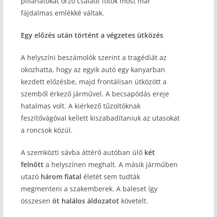
pillanatokat őrző családi fotók most már
fájdalmas emlékké váltak.
Egy előzés után történt a végzetes ütközés
A helyszíni beszámolók szerint a tragédiát az
okozhatta, hogy az egyik autó egy kanyarban
kezdett előzésbe, majd frontálisan ütközött a
szemből érkező járművel. A becsapódás ereje
hatalmas volt. A kiérkező tűzoltóknak
feszítővágóval kellett kiszabadítaniuk az utasokat
a roncsok közül.
A szemközti sávba áttérő autóban ülő
két
felnőtt
a helyszínen meghalt. A másik járműben
utazó
három fiatal
életét sem tudták
megmenteni a szakemberek. A baleset így
összesen
öt halálos áldozatot
követelt.