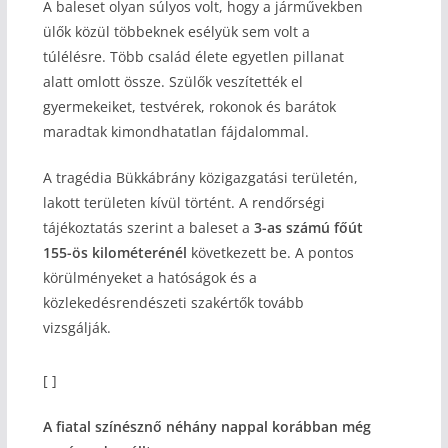
A baleset olyan súlyos volt, hogy a járművekben
ülők közül többeknek esélyük sem volt a
túlélésre. Több család élete egyetlen pillanat
alatt omlott össze. Szülők veszítették el
gyermekeiket, testvérek, rokonok és barátok
maradtak kimondhatatlan fájdalommal.
A tragédia Bükkábrány közigazgatási területén,
lakott területen kívül történt. A rendőrségi
tájékoztatás szerint a baleset a
3-as számú főút
155-ös kilométerénél
következett be. A pontos
körülményeket a hatóságok és a
közlekedésrendészeti szakértők tovább
vizsgálják.
[ ]
A fiatal színésznő néhány nappal korábban még