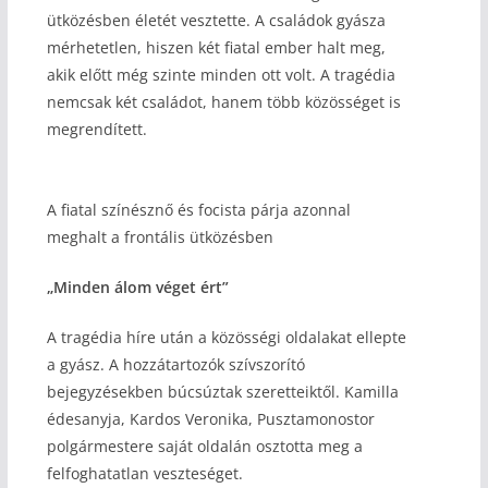
ütközésben életét vesztette. A családok gyásza
mérhetetlen, hiszen két fiatal ember halt meg,
akik előtt még szinte minden ott volt. A tragédia
nemcsak két családot, hanem több közösséget is
megrendített.
A fiatal színésznő és focista párja azonnal
meghalt a frontális ütközésben
„Minden álom véget ért”
A tragédia híre után a közösségi oldalakat ellepte
a gyász. A hozzátartozók szívszorító
bejegyzésekben búcsúztak szeretteiktől. Kamilla
édesanyja, Kardos Veronika, Pusztamonostor
polgármestere saját oldalán osztotta meg a
felfoghatatlan veszteséget.