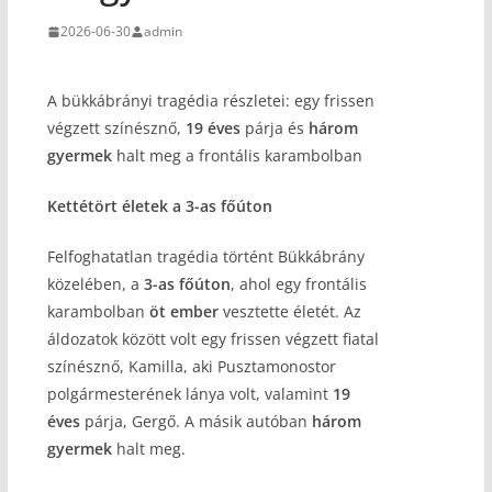
2026-06-30
admin
A bükkábrányi tragédia részletei: egy frissen
végzett színésznő,
19 éves
párja és
három
gyermek
halt meg a frontális karambolban
Kettétört életek a 3-as főúton
Felfoghatatlan tragédia történt Bükkábrány
közelében, a
3-as főúton
, ahol egy frontális
karambolban
öt ember
vesztette életét. Az
áldozatok között volt egy frissen végzett fiatal
színésznő, Kamilla, aki Pusztamonostor
polgármesterének lánya volt, valamint
19
éves
párja, Gergő. A másik autóban
három
gyermek
halt meg.