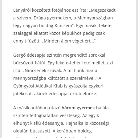
Lányáról közzétett fotójához ezt írta: „Megszakadt
a szívem. Drága gyermekem, a Mennyországban
légy nagyon boldog Kincsem”. Egy másik, fekete
szalaggal ellátott közös képükhöz pedig csak
ennyit fűzött: „Minden álom véget ért…”
Gergő édesapja szintén megrendítő sorokkal
búcsúzott fiától. Egy fekete-fehér fotó mellett ezt
írta: „Nincsenek szavak. A mi fiunk már a
mennyországba költözött a szerelmével.” A
Gyöngyösi Atlétikai Klub is gyászolja egykori
játékosát, akinek édesapja a klub elnöke.
A másik autóban utazó
három gyermek
halála
szintén felfoghatatlan veszteség. Az egyik
elhunyt kisfiú édesanyja, Hajnalka is közösségi
oldalán búcsúzott. A korábban boldog