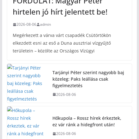
FORDULAT: Magyar Péter
hirtelen jó hírt jelentett be!
2026-08-06
admin
Megérkezett a várva várt csapadék Csütörtökön
elkezdett esni az eső a Duna ausztriai vízgyűjtő
területein – közölte az Országos Vízügyi
Tarjányi Péter szerint nagyobb baj
közeleg: Paks leállása csak
figyelmeztetés
2026-08-06
Hőkupola – Rossz hírek érkeztek,
ez vár ránk a hidegfront után!
2026-08-06