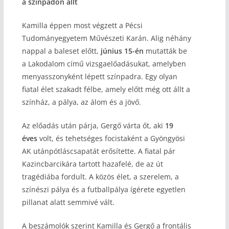
a színpadon állt
Kamilla éppen most végzett a Pécsi
Tudományegyetem Művészeti Karán. Alig néhány
nappal a baleset előtt,
június 15-én
mutatták be
a Lakodalom című vizsgaelőadásukat, amelyben
menyasszonyként lépett színpadra. Egy olyan
fiatal élet szakadt félbe, amely előtt még ott állt a
színház, a pálya, az álom és a jövő.
Az előadás után párja, Gergő várta őt, aki
19
éves
volt, és tehetséges focistaként a Gyöngyösi
AK utánpótláscsapatát erősítette. A fiatal pár
Kazincbarcikára tartott hazafelé, de az út
tragédiába fordult. A közös élet, a szerelem, a
színészi pálya és a futballpálya ígérete egyetlen
pillanat alatt semmivé vált.
A beszámolók szerint Kamilla és Gergő a frontális