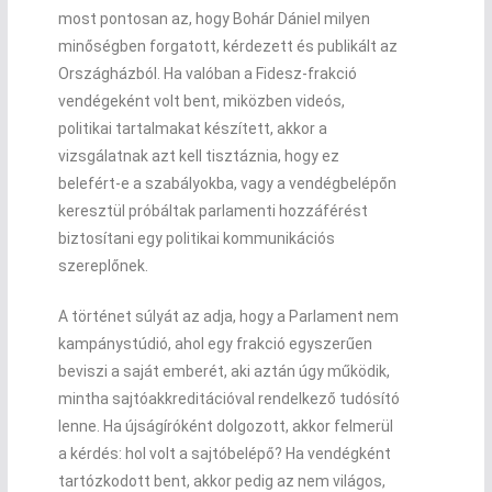
most pontosan az, hogy Bohár Dániel milyen
minőségben forgatott, kérdezett és publikált az
Országházból. Ha valóban a Fidesz-frakció
vendégeként volt bent, miközben videós,
politikai tartalmakat készített, akkor a
vizsgálatnak azt kell tisztáznia, hogy ez
belefért-e a szabályokba, vagy a vendégbelépőn
keresztül próbáltak parlamenti hozzáférést
biztosítani egy politikai kommunikációs
szereplőnek.
A történet súlyát az adja, hogy a Parlament nem
kampánystúdió, ahol egy frakció egyszerűen
beviszi a saját emberét, aki aztán úgy működik,
mintha sajtóakkreditációval rendelkező tudósító
lenne. Ha újságíróként dolgozott, akkor felmerül
a kérdés: hol volt a sajtóbelépő? Ha vendégként
tartózkodott bent, akkor pedig az nem világos,