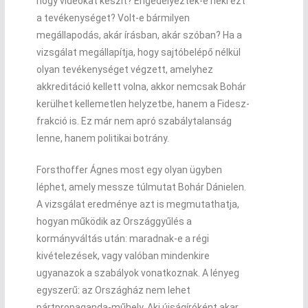
hogy videókat készít? Engedélyezték-e neki ezt
a tevékenységet? Volt-e bármilyen
megállapodás, akár írásban, akár szóban? Ha a
vizsgálat megállapítja, hogy sajtóbelépő nélkül
olyan tevékenységet végzett, amelyhez
akkreditáció kellett volna, akkor nemcsak Bohár
kerülhet kellemetlen helyzetbe, hanem a Fidesz-
frakció is. Ez már nem apró szabálytalanság
lenne, hanem politikai botrány.
Forsthoffer Ágnes most egy olyan ügyben
léphet, amely messze túlmutat Bohár Dánielen.
A vizsgálat eredménye azt is megmutathatja,
hogyan működik az Országgyűlés a
kormányváltás után: maradnak-e a régi
kivételezések, vagy valóban mindenkire
ugyanazok a szabályok vonatkoznak. A lényeg
egyszerű: az Országház nem lehet
pártpropaganda-műhely. Aki újságíróként akar