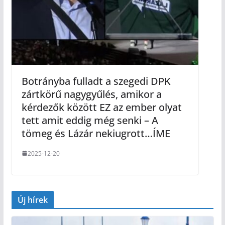
Botrányba fulladt a szegedi DPK
zártkörű nagygyűlés, amikor a
kérdezők között EZ az ember olyat
tett amit eddig még senki – A
tömeg és Lázár nekiugrott…ÍME
2025-12-20
Új hírek