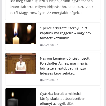
Bár még csak augusztus elején járunk, egyre többen
kíváncsiak arra, milyen időjárást hozhat a 2026–2027-
es tél Magyarországon. Az energiaköltségek, a
1 perce érkezett! Szörnyű hírt
kaptunk ma reggelre – nagy név
távozott közülünk!
2026-08-07
Nagyon kemény döntést hozott
Forsthoffer Ágnes: már meg is
büntette a legtöbbet hiányzó
fideszes képviselőket.
2026-08-07
Gyászba borult a miskolci
középiskola: autóbalesetben
elhunyt az egyik diák