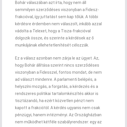
Bohár válaszában azt írta, hogy nem áll
semmilyen szerződéses viszonyban a Fidesz-
frakcióval, így juttatást sem kap tőlük. A többi
kérdésre érdemben nem válaszolt, inkább azzal
vádolta a Telexet, hogy a Tisza-frakcióval
dolgozik össze, és szerinte a kérdések az ő
munkájának ellehetetlenítését célozzák.
Ez a válasz azonban nem zárja le az ügyet. Az,
hogy Bohár állítása szerint nincs szerződéses
viszonyban a Fidesszel, fontos mondat, de nem
ad választ mindenre. A parlamenti belépés, a
helyszíni mozgás, a forgatás, a kérdezés és a
rendszeres politikai tartalomkészítés akkor is
tisztázandó, ha ezért közvetlen pénzt nem
kapott a frakciótól. A kérdés ugyanis nem csak
pénzügyi, hanem intézményi. Az Országházban
nem működhet kétféle szabályrendszer: egy az