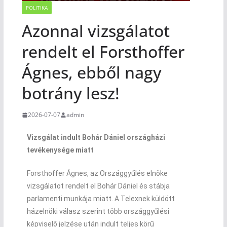
POLITIKA
Azonnal vizsgálatot
rendelt el Forsthoffer
Ágnes, ebből nagy
botrány lesz!
2026-07-07
admin
Vizsgálat indult Bohár Dániel országházi
tevékenysége miatt
Forsthoffer Ágnes, az Országgyűlés elnöke
vizsgálatot rendelt el Bohár Dániel és stábja
parlamenti munkája miatt. A Telexnek küldött
házelnöki válasz szerint több országgyűlési
képviselő jelzése után indult teljes körű