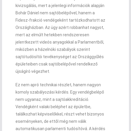
kivizsgálás, mert a jelenlegi információk alapján
Bohár Dániel nem sajtóbelépővel, hanem a
Fidesz-frakció vendégeként tartózkodhatott az
Országházban. Az ügy azért robbanhat nagyot,
mert az elmúlt hetekben rendszeresen
jelentkezett videós anyagokkal a Parlamentből,
miközben a házelnöki szabályok szerint
sajtótudósítói tevékenységet az Országgyűlés
épületeiben csak sajtóbelépővel rendelkező
újságíró végezhet.
Ez nem apró technikai részlet, hanem nagyon
komoly szabályozási kérdés. Egy vendégbelépő
nem ugyanaz, mint a sajtóakkreditáció.
Vendégként valaki beléphet az épületbe,
találkozhat képviselőkkel, részt vehet bizonyos
eseményeken, de ettől még nem válik
automatikusan parlamenti tudósítóvá. A kérdés