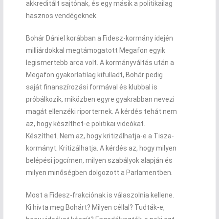
akkreditált sajtónak, és egy másik a politikailag
hasznos vendégeknek.
Bohár Dániel korábban a Fidesz-kormány idején
milliárdokkal megtámogatott Megafon egyik
legismertebb arca volt. A kormányváltás után a
Megafon gyakorlatilag kifulladt, Bohár pedig
saját finanszírozási formával és klubbal is
próbálkozik, miközben egyre gyakrabban nevezi
magát ellenzéki riporternek. A kérdés tehát nem
az, hogy készíthet-e politikai videókat.
Készíthet. Nem az, hogy kritizálhatja-e a Tisza-
kormányt. Kritizálhatja. A kérdés az, hogy milyen
belépési jogcímen, milyen szabályok alapján és
milyen minőségben dolgozott a Parlamentben.
Most a Fidesz-frakciónak is válaszolnia kellene.
Ki hívta meg Bohárt? Milyen céllal? Tudták-e,