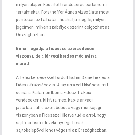
milyen alapon készített rendszeres parlamenti
tartalmakat. Forsthoffer Ágnes vizsgálata most
pontosan ezt a határt húzhatja meg: ki, milyen
jogcímen, milyen szabályok szerint dolgozhat az
Országházban.
Bohár tagadja a fideszes szerződéses
viszonyt, de a lényegi kérdés még nyitva
maradt
A Telex kérdésekkel fordult Bohár Dánielhez és a
Fidesz-frakcióhoz is. A lap arra volt kíváncsi, mit
csinál a Parlamentben a Fidesz-frakció
vendégeként, ki hívta meg, kap-e anyagi
juttatást, áll-e szerződéses vagy munkajogi
viszonyban a Fidesszel, illetve tud-e arról, hogy
sajtótudósítói tevékenységet csak
sajtóbelépővel lehet végezni az Országházban.