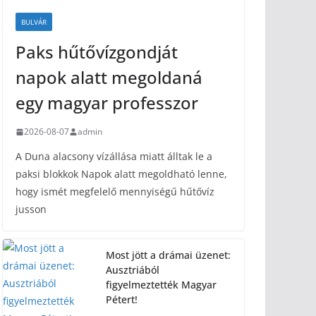
BULVÁR
Paks hűtővízgondját
napok alatt megoldaná
egy magyar professzor
2026-08-07
admin
A Duna alacsony vízállása miatt álltak le a
paksi blokkok Napok alatt megoldható lenne,
hogy ismét megfelelő mennyiségű hűtővíz
jusson
Most jött a drámai üzenet:
Ausztriából
figyelmeztették Magyar
Pétert!