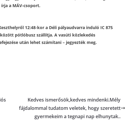
 írja a MÁV-csoport.
Keszthelyről 12:48-kor a Déli pályaudvarra induló IC 875
között pótlóbusz szállítja. A vasúti közlekedés
fejezése után lehet számítani – jegyezték meg.
iós
Kedves ismerősök,kedves mindenki.Mély
fájdalommal tudatom veletek, hogy szeretett
gyermekeim a tegnapi nap elhunytak..