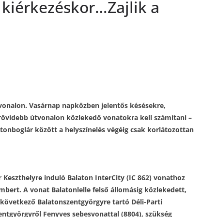
a kiérkezéskor…Zajlik a
tvonalon. Vasárnap napközben jelentős késésekre,
 rövidebb útvonalon közlekedő vonatokra kell számítani –
tonboglár között a helyszínelés végéig csak korlátozottan
r Keszthelyre induló Balaton InterCity (IC 862) vonathoz
bert. A vonat Balatonlelle felső állomásig közlekedett,
a következő Balatonszentgyörgyre tartó Déli-Parti
zentgyörgyről Fenyves sebesvonattal (8804), szükség