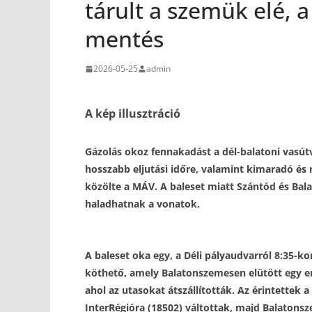
tárult a szemük elé, 
mentés
2026-05-25
admin
A kép illusztráció
Gázolás okoz fennakadást a dél-balatoni vasú
hosszabb eljutási időre, valamint kimaradó és
közölte a MÁV. A baleset miatt Szántód és Bala
haladhatnak a vonatok.
A baleset oka egy, a Déli pályaudvarról 8:35-ko
köthető, amely Balatonszemesen elütött egy em
ahol az utasokat átszállították. Az érintettek 
InterRégióra (18502) váltottak, majd Balatons