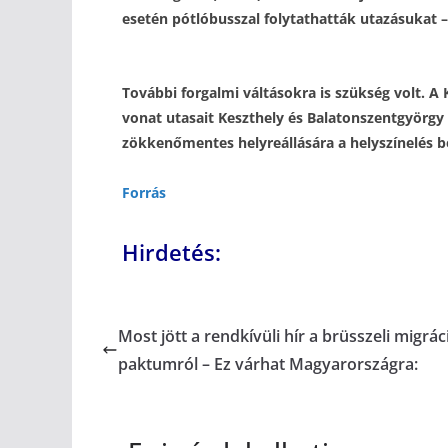
esetén pótlóbusszal folytathatták utazásukat –
További forgalmi váltásokra is szükség volt. A 
vonat utasait Keszthely és Balatonszentgyörgy 
zökkenőmentes helyreállására a helyszínelés be
Forrás
Hirdetés:
Most jött a rendkívüli hír a brüsszeli migrác
paktumról – Ez várhat Magyarországra: