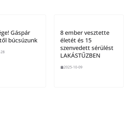
vége! Gáspár
8 ember vesztette
től búcsúzunk
életét és 15
szenvedett sérülést
-28
LAKÁSTŰZBEN
2025-10-09