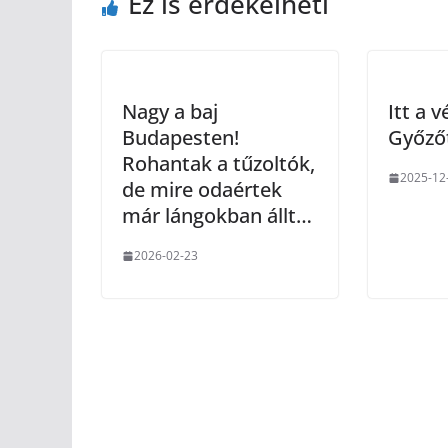
Ez is érdekelheti
Nagy a baj
Itt a 
Budapesten!
Győző
Rohantak a tűzoltók,
2025-12
de mire odaértek
már lángokban állt…
2026-02-23