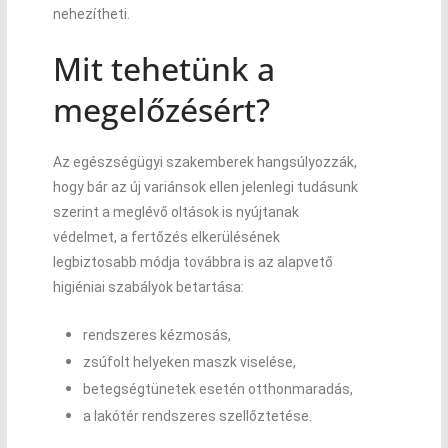
nehezítheti.
Mit tehetünk a
megelőzésért?
Az egészségügyi szakemberek hangsúlyozzák,
hogy bár az új variánsok ellen jelenlegi tudásunk
szerint a meglévő oltások is nyújtanak
védelmet, a fertőzés elkerülésének
legbiztosabb módja továbbra is az alapvető
higiéniai szabályok betartása:
rendszeres kézmosás,
zsúfolt helyeken maszk viselése,
betegségtünetek esetén otthonmaradás,
a lakótér rendszeres szellőztetése.