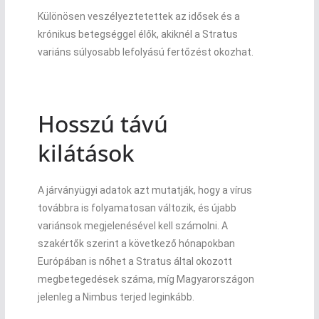
Különösen veszélyeztetettek az idősek és a
krónikus betegséggel élők, akiknél a Stratus
variáns súlyosabb lefolyású fertőzést okozhat.
Hosszú távú
kilátások
A járványügyi adatok azt mutatják, hogy a vírus
továbbra is folyamatosan változik, és újabb
variánsok megjelenésével kell számolni. A
szakértők szerint a következő hónapokban
Európában is nőhet a Stratus által okozott
megbetegedések száma, míg Magyarországon
jelenleg a Nimbus terjed leginkább.