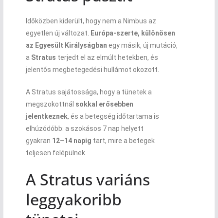
Időközben kiderült, hogy nem a Nimbus az
egyetlen új változat.
Európa-szerte, különösen
az Egyesült Királyságban
egy másik, új mutáció,
a
Stratus
terjedt el az elmúlt hetekben, és
jelentős megbetegedési hullámot okozott.
A Stratus sajátossága, hogy a tünetek a
megszokottnál
sokkal erősebben
jelentkeznek
, és a betegség időtartama is
elhúzódóbb: a szokásos 7 nap helyett
gyakran
12–14 napig
tart, mire a betegek
teljesen felépülnek.
A Stratus variáns
leggyakoribb