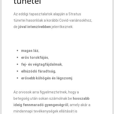
tünetei
Az eddigi tapasztalatok alapján a Stratus
tünetei hasonlóak a korábbi Covid-variánsokhoz,
de
jóval intenzívebben
jelentkeznek:
magas láz
,
erős torokfájás
,
fej- és végtagfájdalmak
,
elhúzódó fáradtság
,
erősebb köhögés és légszomj
.
Az orvosok arra figyelmeztetnek, hogy a
betegség után sokan számolnak be
hosszabb
ideig fennmaradó gyengeségről
, amely akár a
mindennapi tevékenységek ellátását is