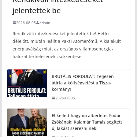
jelentettek be
2026-08-05
admin
Rendkívüli intézkedéseket jelentettek be! Hétfő
délelőtt, miután leállt a Paksi Atomerőmű. A kialakult
energiaválság miatt az országos villamosenergia-
hálózat terhelésének csökkentése
BRUTÁLIS FORDULAT: Teljesen
átírta a költségvetést a Tisza-
kormány!
2026-08-05
El kellett hagynia albérletét Fodor
Zsókának: Kalamár Tamás segített
új lakást szerezni neki