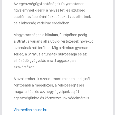
Az egészségügyi hatóságok folyamatosan
figyelemmel kísérik a helyzetet, és szükség
esetén további óvintézkedéseket vezethetnek
be a lakosság védelme érdekében.
Magyarországon a
Nimbus
, Európában pedig
a
Stratus
variáns áll a Covid-fertőzések növekvő
számának hátterében. Míg a Nimbus gyorsan
terjed, a Stratus a tünetek súlyossága és az
elhúzódó gyógyulás miatt aggasztja a
szakértőket.
A szakemberek szerint most minden eddiginél
fontosabb a megelőzés, a felelősségteljes
magatartás, és az, hogy figyeljünk saját
egészségünkre és környezetünk védelmére is.
Via medicalonline.hu