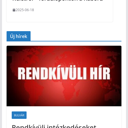
2025-06-18
Új hírek
BULVÁR
Rendkívüli intézkedéseket