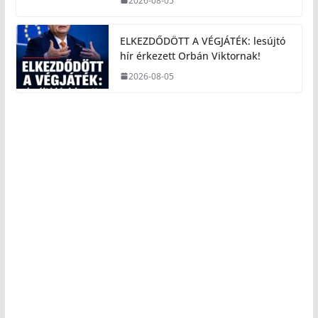
2026-08-05
ELKEZDŐDÖTT A VÉGJÁTÉK: lesújtó
hír érkezett Orbán Viktornak!
2026-08-05