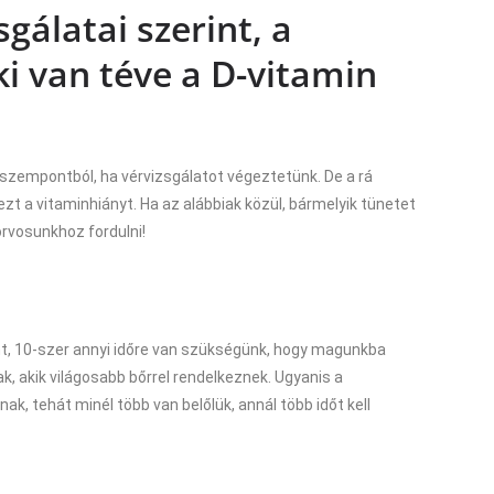
sgálatai szerint, a
ki van téve a D-vitamin
 szempontból, ha vérvizsgálatot végeztetünk. De a rá
t a vitaminhiányt. Ha az alábbiak közül, bármelyik tünetet
orvosunkhoz fordulni!
int, 10-szer annyi időre van szükségünk, hogy magunkba
ak, akik világosabb bőrrel rendelkeznek. Ugyanis a
, tehát minél több van belőlük, annál több időt kell