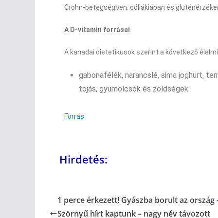
Crohn-betegségben, cöliákiában és gluténérzék
A D-vitamin forrásai
A kanadai dietetikusok szerint a következő élel
gabonafélék, narancslé, sima joghurt, te
tojás, gyümölcsök és zöldségek.
Forrás
Hirdetés:
1 perce érkezett! Gyászba borult az ország 
Szörnyű hírt kaptunk – nagy név távozott