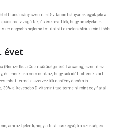
tett tanulmány szerint, a D-vitamin hiányának egyik jele a
ős pácienst vizsgáltak, és észrevették, hogy amelyeknek
1-szer nagyobb hajlamot mutatott a melankóliára, mint többi
. évet
inica (Nemzetközi Csontsűrűségmérő Társaság) szerint az
y, és ennek oka nem csak az, hogy sok időt töltenek zárt
vesebbet termel a szerveztük napfény dacára is.
 30%-al kevesebb D-vitamint tud termelni, mint egy fiatal
tamin, ami azt jelenti, hogy a test összegyűjti a szükséges