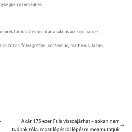
enységben szenvednek.
miszerek fontos D-vitaminforrásoknak bizonyulhatnak:
rmészetes felvágottak, sertéshús, marhahús, lazac,
–
Akár 175 ezer Ft is visszajárhat – sokan nem
tudnak róla, most lépésről lépésre megmutatjuk