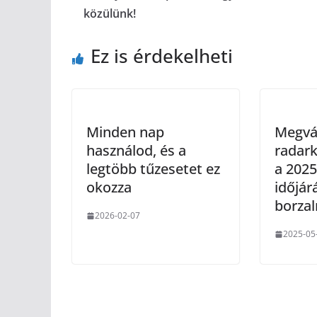
közülünk!
Ez is érdekelheti
Minden nap
Megvál
használod, és a
radark
legtöbb tűzesetet ez
a 2025
okozza
időjár
borza
2026-02-07
2025-05