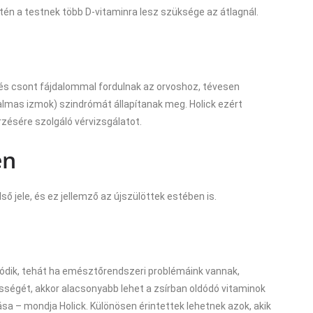
etén a testnek több D-vitaminra lesz szüksége az átlagnál.
- és csont fájdalommal fordulnak az orvoshoz, tévesen
dalmas izmok) szindrómát állapítanak meg. Holick ezért
rzésére szolgáló vérvizsgálatot.
én
ső jele, és ez jellemző az újszülöttek estében is.
ldódik, tehát ha emésztőrendszeri problémáink vannak,
sségét, akkor alacsonyabb lehet a zsírban oldódó vitaminok
sa – mondja Holick. Különösen érintettek lehetnek azok, akik