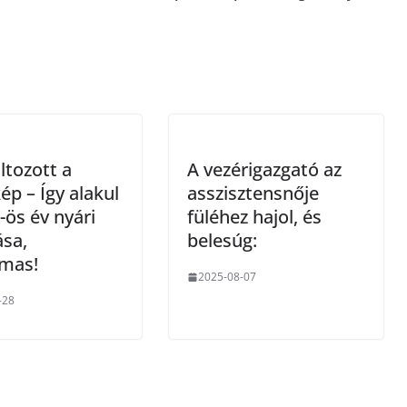
tozott a
A vezérigazgató az
ép – Így alakul
asszisztensnője
-ös év nyári
füléhez hajol, és
ása,
belesúg:
lmas!
2025-08-07
-28