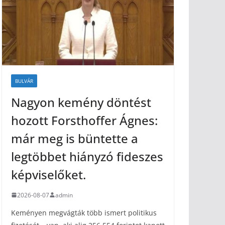
BULVÁR
Nagyon kemény döntést
hozott Forsthoffer Ágnes:
már meg is büntette a
legtöbbet hiányzó fideszes
képviselőket.
2026-08-07
admin
Keményen megvágták több ismert politikus