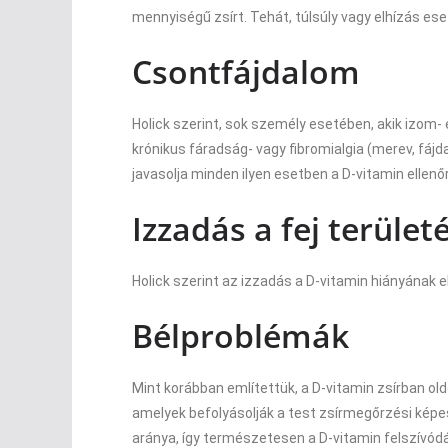
mennyiségű zsírt. Tehát, túlsúly vagy elhízás es
Csontfájdalom
Holick szerint, sok személy esetében, akik izom
krónikus fáradság- vagy fibromialgia (merev, fáj
javasolja minden ilyen esetben a D-vitamin ellenő
Izzadás a fej terület
Holick szerint az izzadás a D-vitamin hiányának el
Bélproblémák
Mint korábban említettük, a D-vitamin zsírban o
amelyek befolyásolják a test zsírmegőrzési képe
aránya, így természetesen a D-vitamin felszívódá