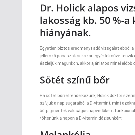
Dr. Holick alapos viz
lakosság kb. 50 %-a 
hiányának.
Egyetlen biztos eredményt adó vizsgálat ebből a
jellemző panaszok sokszor egyértelművé teszik ez
észleljük magunkon, akkor ajánlatos minél előbb 
Sötét színű bőr
Ha sötét bőrrel rendelkezünk, Holick doktor szer
szívjuk a nap sugaraiból a D-vitamint, mint azokn
bőrpigmentek valóságos napvédőként funkcionálnak
töltenünk a napon a D-vitamin dózisunkért.
Melankólia