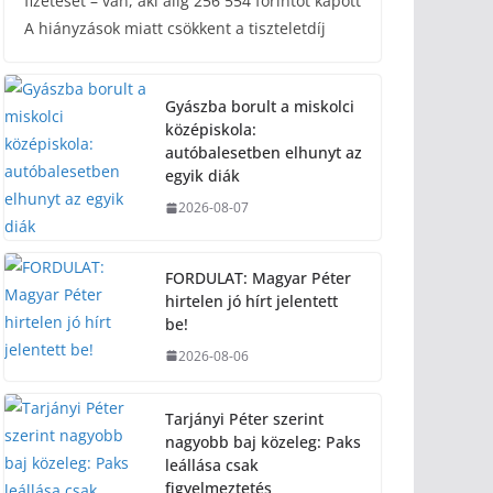
fizetését – van, aki alig 256 554 forintot kapott
A hiányzások miatt csökkent a tiszteletdíj
Gyászba borult a miskolci
középiskola:
autóbalesetben elhunyt az
egyik diák
2026-08-07
FORDULAT: Magyar Péter
hirtelen jó hírt jelentett
be!
2026-08-06
Tarjányi Péter szerint
nagyobb baj közeleg: Paks
leállása csak
figyelmeztetés