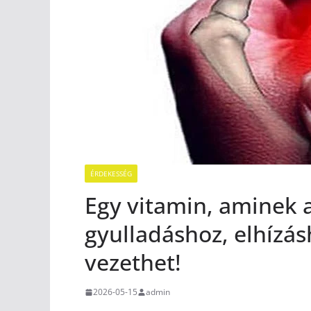
ÉRDEKESSÉG
Egy vitamin, aminek a
gyulladáshoz, elhízá
vezethet!
2026-05-15
admin