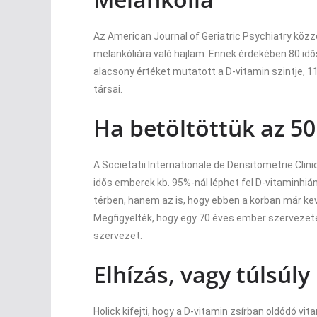
Az American Journal of Geriatric Psychiatry közzé
melankóliára való hajlam. Ennek érdekében 80 id
alacsony értéket mutatott a D-vitamin szintje, 1
társai.
Ha betöltöttük az 50
A Societatii Internationale de Densitometrie Cl
idős emberek kb. 95%-nál léphet fel D-vitaminhián
térben, hanem az is, hogy ebben a korban már ke
Megfigyelték, hogy egy 70 éves ember szervezete,
szervezet.
Elhízás, vagy túlsúly
Holick kifejti, hogy a D-vitamin zsírban oldódó vi