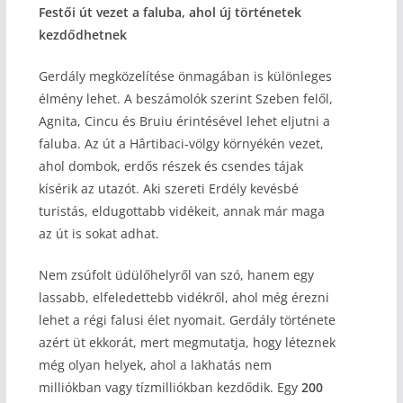
Festői út vezet a faluba, ahol új történetek
kezdődhetnek
Gerdály megközelítése önmagában is különleges
élmény lehet. A beszámolók szerint Szeben felől,
Agnita, Cincu és Bruiu érintésével lehet eljutni a
faluba. Az út a Hârtibaci-völgy környékén vezet,
ahol dombok, erdős részek és csendes tájak
kísérik az utazót. Aki szereti Erdély kevésbé
turistás, eldugottabb vidékeit, annak már maga
az út is sokat adhat.
Nem zsúfolt üdülőhelyről van szó, hanem egy
lassabb, elfeledettebb vidékről, ahol még érezni
lehet a régi falusi élet nyomait. Gerdály története
azért üt ekkorát, mert megmutatja, hogy léteznek
még olyan helyek, ahol a lakhatás nem
milliókban vagy tízmilliókban kezdődik. Egy
200