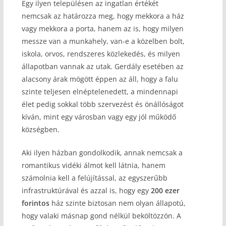
Egy ilyen településen az ingatlan értékét
nemcsak az határozza meg, hogy mekkora a ház
vagy mekkora a porta, hanem az is, hogy milyen
messze van a munkahely, van-e a közelben bolt,
iskola, orvos, rendszeres közlekedés, és milyen
állapotban vannak az utak. Gerdály esetében az
alacsony árak mögött éppen az áll, hogy a falu
szinte teljesen elnéptelenedett, a mindennapi
élet pedig sokkal több szervezést és önállóságot
kíván, mint egy városban vagy egy jól működő
községben.
Aki ilyen házban gondolkodik, annak nemcsak a
romantikus vidéki álmot kell látnia, hanem
számolnia kell a felújítással, az egyszerűbb
infrastruktúrával és azzal is, hogy egy
200 ezer
forintos
ház szinte biztosan nem olyan állapotú,
hogy valaki másnap gond nélkül beköltözzön. A