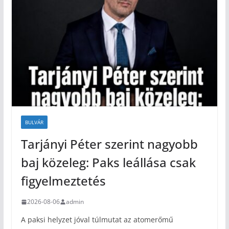
BULVÁR
Tarjányi Péter szerint nagyobb
baj közeleg: Paks leállása csak
figyelmeztetés
2026-08-06
admin
A paksi helyzet jóval túlmutat az atomerőmű