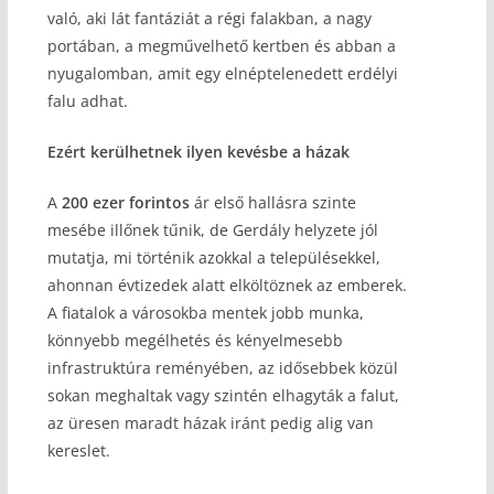
való, aki lát fantáziát a régi falakban, a nagy
portában, a megművelhető kertben és abban a
nyugalomban, amit egy elnéptelenedett erdélyi
falu adhat.
Ezért kerülhetnek ilyen kevésbe a házak
A
200 ezer forintos
ár első hallásra szinte
mesébe illőnek tűnik, de Gerdály helyzete jól
mutatja, mi történik azokkal a településekkel,
ahonnan évtizedek alatt elköltöznek az emberek.
A fiatalok a városokba mentek jobb munka,
könnyebb megélhetés és kényelmesebb
infrastruktúra reményében, az idősebbek közül
sokan meghaltak vagy szintén elhagyták a falut,
az üresen maradt házak iránt pedig alig van
kereslet.