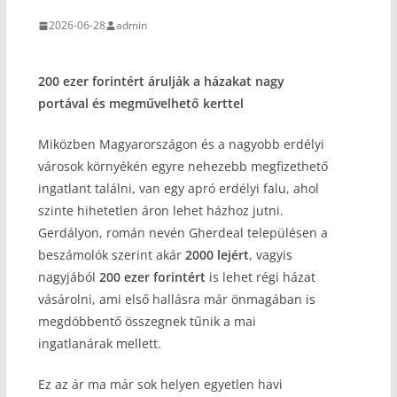
2026-06-28
admin
200 ezer forintért árulják a házakat nagy
portával és megművelhető kerttel
Miközben Magyarországon és a nagyobb erdélyi
városok környékén egyre nehezebb megfizethető
ingatlant találni, van egy apró erdélyi falu, ahol
szinte hihetetlen áron lehet házhoz jutni.
Gerdályon, román nevén Gherdeal településen a
beszámolók szerint akár
2000 lejért
, vagyis
nagyjából
200 ezer forintért
is lehet régi házat
vásárolni, ami első hallásra már önmagában is
megdöbbentő összegnek tűnik a mai
ingatlanárak mellett.
Ez az ár ma már sok helyen egyetlen havi