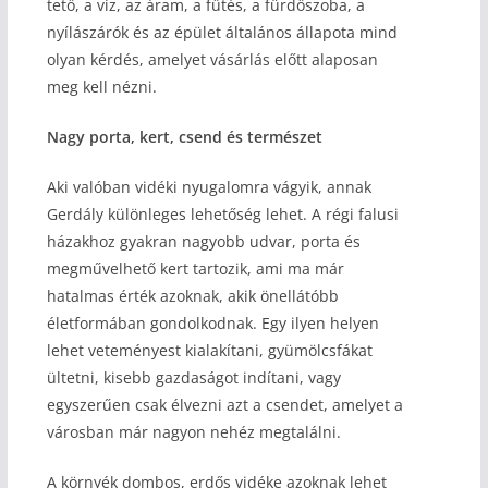
tető, a víz, az áram, a fűtés, a fürdőszoba, a
nyílászárók és az épület általános állapota mind
olyan kérdés, amelyet vásárlás előtt alaposan
meg kell nézni.
Nagy porta, kert, csend és természet
Aki valóban vidéki nyugalomra vágyik, annak
Gerdály különleges lehetőség lehet. A régi falusi
házakhoz gyakran nagyobb udvar, porta és
megművelhető kert tartozik, ami ma már
hatalmas érték azoknak, akik önellátóbb
életformában gondolkodnak. Egy ilyen helyen
lehet veteményest kialakítani, gyümölcsfákat
ültetni, kisebb gazdaságot indítani, vagy
egyszerűen csak élvezni azt a csendet, amelyet a
városban már nagyon nehéz megtalálni.
A környék dombos, erdős vidéke azoknak lehet