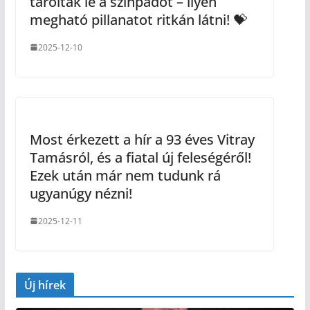
tarolták le a színpadot – ilyen
megható pillanatot ritkán látni! 💝
2025-12-10
Most érkezett a hír a 93 éves Vitray
Tamásról, és a fiatal új feleségéről!
Ezek után már nem tudunk rá
ugyanúgy nézni!
2025-12-11
Új hírek