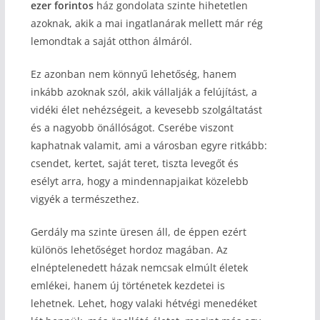
ezer forintos
ház gondolata szinte hihetetlen
azoknak, akik a mai ingatlanárak mellett már rég
lemondtak a saját otthon álmáról.
Ez azonban nem könnyű lehetőség, hanem
inkább azoknak szól, akik vállalják a felújítást, a
vidéki élet nehézségeit, a kevesebb szolgáltatást
és a nagyobb önállóságot. Cserébe viszont
kaphatnak valamit, ami a városban egyre ritkább:
csendet, kertet, saját teret, tiszta levegőt és
esélyt arra, hogy a mindennapjaikat közelebb
vigyék a természethez.
Gerdály ma szinte üresen áll, de éppen ezért
különös lehetőséget hordoz magában. Az
elnéptelenedett házak nemcsak elmúlt életek
emlékei, hanem új történetek kezdetei is
lehetnek. Lehet, hogy valaki hétvégi menedéket