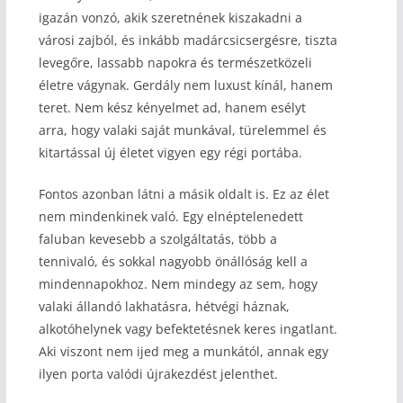
igazán vonzó, akik szeretnének kiszakadni a
városi zajból, és inkább madárcsicsergésre, tiszta
levegőre, lassabb napokra és természetközeli
életre vágynak. Gerdály nem luxust kínál, hanem
teret. Nem kész kényelmet ad, hanem esélyt
arra, hogy valaki saját munkával, türelemmel és
kitartással új életet vigyen egy régi portába.
Fontos azonban látni a másik oldalt is. Ez az élet
nem mindenkinek való. Egy elnéptelenedett
faluban kevesebb a szolgáltatás, több a
tennivaló, és sokkal nagyobb önállóság kell a
mindennapokhoz. Nem mindegy az sem, hogy
valaki állandó lakhatásra, hétvégi háznak,
alkotóhelynek vagy befektetésnek keres ingatlant.
Aki viszont nem ijed meg a munkától, annak egy
ilyen porta valódi újrakezdést jelenthet.