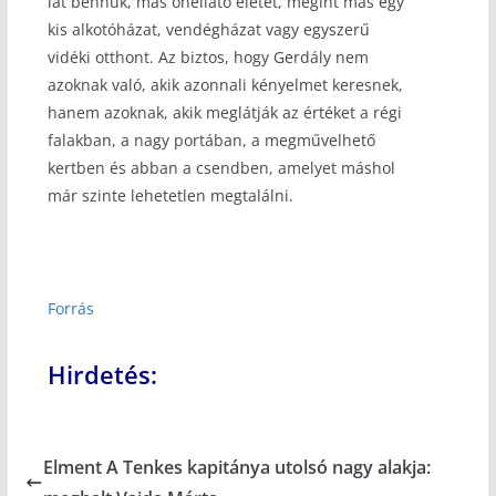
lát bennük, más önellátó életet, megint más egy
kis alkotóházat, vendégházat vagy egyszerű
vidéki otthont. Az biztos, hogy Gerdály nem
azoknak való, akik azonnali kényelmet keresnek,
hanem azoknak, akik meglátják az értéket a régi
falakban, a nagy portában, a megművelhető
kertben és abban a csendben, amelyet máshol
már szinte lehetetlen megtalálni.
Forrás
Hirdetés:
Elment A Tenkes kapitánya utolsó nagy alakja: