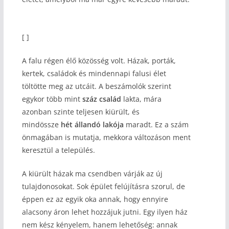
[ ]
A falu régen élő közösség volt. Házak, porták,
kertek, családok és mindennapi falusi élet
töltötte meg az utcáit. A beszámolók szerint
egykor több mint
száz család
lakta, mára
azonban szinte teljesen kiürült, és
mindössze
hét állandó lakója
maradt. Ez a szám
önmagában is mutatja, mekkora változáson ment
keresztül a település.
A kiürült házak ma csendben várják az új
tulajdonosokat. Sok épület felújításra szorul, de
éppen ez az egyik oka annak, hogy ennyire
alacsony áron lehet hozzájuk jutni. Egy ilyen ház
nem kész kényelem, hanem lehetőség: annak