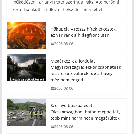
működésén Tarjányi Péter szerint a Paksi Atomerőmű
körül kialakult rendkívüli helyzetet nem lehet
Hőkupola – Rossz hírek érkeztek,
ez vár ránk a hidegfront után!
2026-08-06
Megérkezik a fordulat
Magyarországra: ekkor csaphatnak
le az első zivatarok, de a hőség
még nem enged
2026-08-06
Szörnyű buszbaleset
Olaszországban: hatan meghaltak,
több mint harmincan megsérültek
2026-08-06