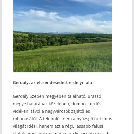
Gerdály, az elcsendesedett erdélyi falu
Gerdály Szeben megyében található, Brassó
megye határának közelében, dombos, erdős
vidéken, távol a nagyvárosok zajától és
rohanásától. A település nem a nyüzsgő turizmus
világát idézi, hanem azt a régi, lassabb falusi
életet, amelyből ma már egyre kevesebb maradt.