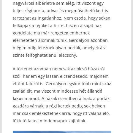
nagyvárosi albérletre sem elég, itt viszont egy
teljes régi porta, udvar és megművelhető kert is
tartozhat az ingatlanhoz. Nem csoda, hogy sokan
felkapják a fejüket a hírre, hiszen a saját ház
gondolata ma már rengeteg embernek
elérhetetlen álomnak tűnik, Gerdályon azonban
még mindig léteznek olyan porták, amelyek ára
szinte felfoghatatlanul alacsony.
A történet azonban nemcsak az olcsó házakról
szól, hanem egy lassan elcsendesedő, majdnem
eltűnt faluról is. Gerdályon egykor több mint
száz
család
élt, ma viszont mindössze
hét állandó
lakos
maradt. A házak csendben állnak, a porták
gazdára várnak, a régi kertek pedig sok helyen
már csak emlékeztetnek arra, hogy itt valaha élő,
lüktető falusi mindennapok zajlottak.