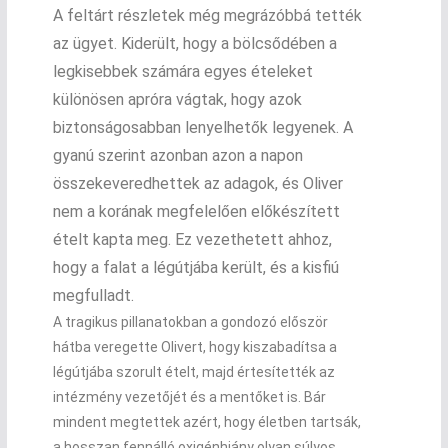
A feltárt részletek még megrázóbbá tették
az ügyet. Kiderült, hogy a bölcsődében a
legkisebbek számára egyes ételeket
különösen apróra vágtak, hogy azok
biztonságosabban lenyelhetők legyenek. A
gyanú szerint azonban azon a napon
összekeveredhettek az adagok, és Oliver
nem a korának megfelelően előkészített
ételt kapta meg. Ez vezethetett ahhoz,
hogy a falat a légútjába került, és a kisfiú
megfulladt.
A tragikus pillanatokban a gondozó először
hátba veregette Olivert, hogy kiszabadítsa a
légútjába szorult ételt, majd értesítették az
intézmény vezetőjét és a mentőket is. Bár
mindent megtettek azért, hogy életben tartsák,
a hosszan fennálló oxigénhiány olyan súlyos