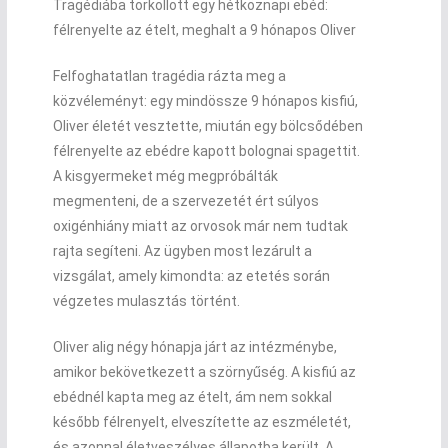
Tragédiába torkollott egy hétköznapi ebéd:
félrenyelte az ételt, meghalt a 9 hónapos Oliver
Felfoghatatlan tragédia rázta meg a
közvéleményt: egy mindössze 9 hónapos kisfiú,
Oliver életét vesztette, miután egy bölcsődében
félrenyelte az ebédre kapott bolognai spagettit.
A kisgyermeket még megpróbálták
megmenteni, de a szervezetét ért súlyos
oxigénhiány miatt az orvosok már nem tudtak
rajta segíteni. Az ügyben most lezárult a
vizsgálat, amely kimondta: az etetés során
végzetes mulasztás történt.
Oliver alig négy hónapja járt az intézménybe,
amikor bekövetkezett a szörnyűség. A kisfiú az
ebédnél kapta meg az ételt, ám nem sokkal
később félrenyelt, elveszítette az eszméletét,
és azonnal életveszélyes állapotba került. A