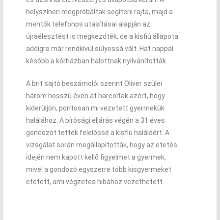
helyszínen megpróbáltak segíteni rajta, majd a
mentők telefonos utasításai alapján az
újraélesztést is megkezdték, de a kisfiú állapota
addigra már rendkívül súlyossá vált. Hat nappal
később a kórházban halottnak nyilvánították.
A brit sajtó beszámolói szerint Oliver szülei
három hosszú éven át harcoltak azért, hogy
kiderüljön, pontosan mi vezetett gyermekük
halálához. A bírósági eljárás végén a 31 éves
gondozót tették felelőssé a kisfiú haláláért. A
vizsgálat során megállapították, hogy az etetés
idején nem kapott kellő figyelmet a gyermek,
mivel a gondozó egyszerre több kisgyermeket
etetett, ami végzetes hibához vezethetett.