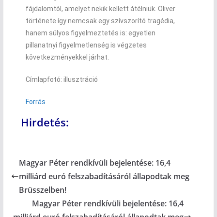
fájdalomtól, amelyet nekik kellett átélniük. Oliver
története így nemcsak egy szívszorító tragédia,
hanem súlyos figyelmeztetés is: egyetlen
pillanatnyi figyelmetlenség is végzetes
következményekkel járhat.
Címlapfotó: illusztráció
Forrás
Hirdetés:
Magyar Péter rendkívüli bejelentése: 16,4
milliárd euró felszabadításáról állapodtak meg
Brüsszelben!
Magyar Péter rendkívüli bejelentése: 16,4
milliárd euró felszabadításáról állapodtak meg