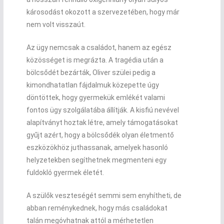
károsodást okozott a szervezetében, hogy már
nem volt visszaút.
Az ügy nemcsak a családot, hanem az egész
közösséget is megrázta. A tragédia után a
bölcsődét bezárták, Oliver szülei pedig a
kimondhatatlan fájdalmuk közepette úgy
döntöttek, hogy gyermekük emlékét valami
fontos ügy szolgálatába állítják. A kisfiú nevével
alapítványt hoztak létre, amely támogatásokat
gyűjt azért, hogy a bölcsődék olyan életmentő
eszközökhöz juthassanak, amelyek hasonló
helyzetekben segíthetnek megmenteni egy
fuldokló gyermek életét.
A szülők veszteségét semmi sem enyhítheti, de
abban reménykednek, hogy más családokat
talán megóvhatnak attól a mérhetetlen