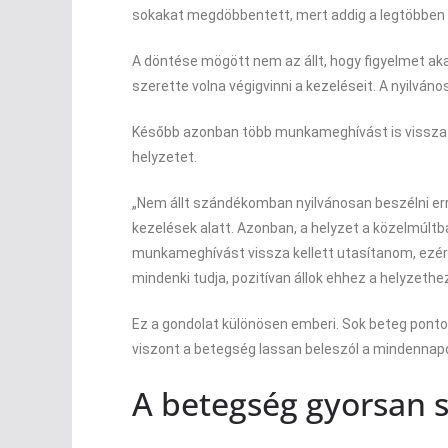
sokakat megdöbbentett, mert addig a legtöbben 
A döntése mögött nem az állt, hogy figyelmet aka
szerette volna végigvinni a kezeléseit. A nyilván
Később azonban több munkameghívást is vissza ke
helyzetet.
„Nem állt szándékomban nyilvánosan beszélni err
kezelések alatt. Azonban, a helyzet a közelmúltb
munkameghívást vissza kellett utasítanom, ezér
mindenki tudja, pozitívan állok ehhez a helyzethez
Ez a gondolat különösen emberi. Sok beteg ponto
viszont a betegség lassan beleszól a mindennap
A betegség gyorsan 