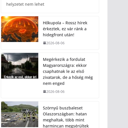
helyzetet nem lehet
Hőkupola – Rossz hírek
érkeztek, ez vár ránk a
hidegfront után!
2026-08-06
Megérkezik a fordulat
Magyarországra: ekkor
csaphatnak le az első
zivatarok, de a hőség még
nem enged
2026-08-06
Szörnyű buszbaleset
Olaszországban: hatan
meghaltak, több mint
harmincan megsérültek