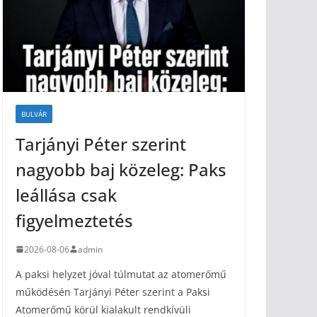
BULVÁR
Tarjányi Péter szerint
nagyobb baj közeleg: Paks
leállása csak
figyelmeztetés
2026-08-06
admin
A paksi helyzet jóval túlmutat az atomerőmű
működésén Tarjányi Péter szerint a Paksi
Atomerőmű körül kialakult rendkívüli