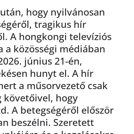
zután, hogy nyilvánosan
égéről, tragikus hír
ől. A hongkongi televíziós
a a közösségi médiában
 2026. június 21-én,
késen hunyt el. A hír
mert a műsorvezető csak
 követőivel, hogy
d. A betegségéről először
n beszélni. Szeretett