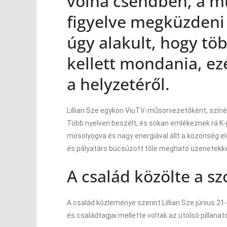
volna csendben, a m
figyelve megküzdeni 
úgy alakult, hogy töb
kellett mondania, ezé
a helyzetéről.
Lillian Sze egykori ViuTV-műsorvezetőként, szín
Több nyelven beszélt, és sokan emlékeznek rá K-pop
mosolyogva és nagy energiával állt a közönség el
és pályatárs búcsúzott tőle megható üzenetekke
A család közölte a s
A család közleménye szerint Lillian Sze június 21-
és családtagjai mellette voltak az utolsó pillanat