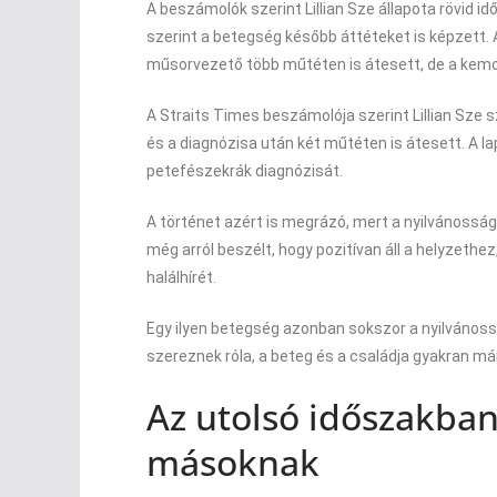
A beszámolók szerint Lillian Sze állapota rövid id
szerint a betegség később áttéteket is képzett. 
műsorvezető több műtéten is átesett, de a kemoter
A Straits Times beszámolója szerint Lillian Sze
és a diagnózisa után két műtéten is átesett. A la
petefészekrák diagnózisát.
A történet azért is megrázó, mert a nyilvánossá
még arról beszélt, hogy pozitívan áll a helyzethe
halálhírét.
Egy ilyen betegség azonban sokszor a nyilvánoss
szereznek róla, a beteg és a családja gyakran má
Az utolsó időszakban 
másoknak