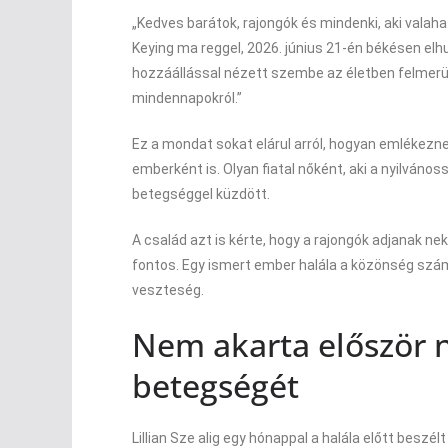
„Kedves barátok, rajongók és mindenki, aki valaha is
Keying ma reggel, 2026. június 21-én békésen elhun
hozzáállással nézett szembe az életben felmerül
mindennapokról.”
Ez a mondat sokat elárul arról, hogyan emlékez
emberként is. Olyan fiatal nőként, aki a nyilváno
betegséggel küzdött.
A család azt is kérte, hogy a rajongók adjanak nek
fontos. Egy ismert ember halála a közönség szám
veszteség.
Nem akarta először n
betegségét
Lillian Sze alig egy hónappal a halála előtt beszé