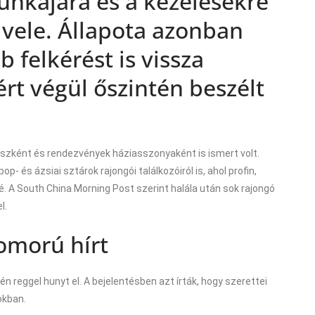
unkájára és a kezelésekre
vele. Állapota azonban
b felkérést is vissza
rt végül őszintén beszélt
észként és rendezvények háziasszonyaként is ismert volt.
- és ázsiai sztárok rajongói találkozóiról is, ahol profin,
é. A South China Morning Post szerint halála után sok rajongó
l.
zomorú hírt
én reggel hunyt el. A bejelentésben azt írták, hogy szerettei
okban.