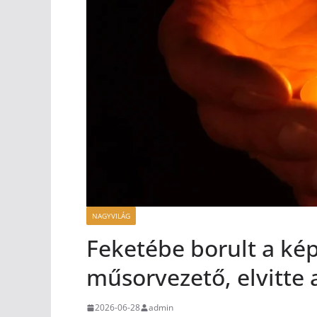
NAGYVILÁG
Feketébe borult a kép
műsorvezető, elvitte 
2026-06-28
admin