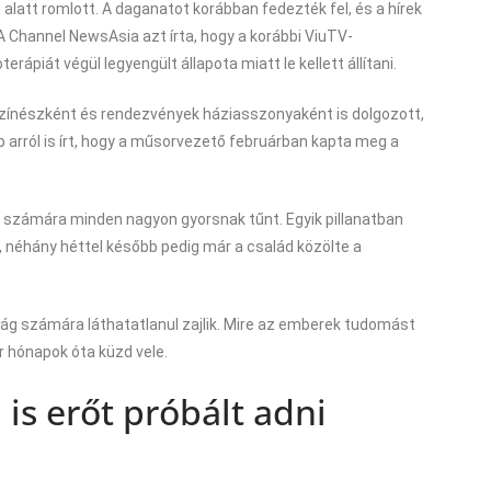
ő alatt romlott. A daganatot korábban fedezték fel, és a hírek
A Channel NewsAsia azt írta, hogy a korábbi ViuTV-
ápiát végül legyengült állapota miatt le kellett állítani.
 színészként és rendezvények háziasszonyaként is dolgozott,
p arról is írt, hogy a műsorvezető februárban kapta meg a
g számára minden nagyon gyorsnak tűnt. Egyik pillanatban
z, néhány héttel később pedig már a család közölte a
ág számára láthatatlanul zajlik. Mire az emberek tudomást
r hónapok óta küzd vele.
is erőt próbált adni