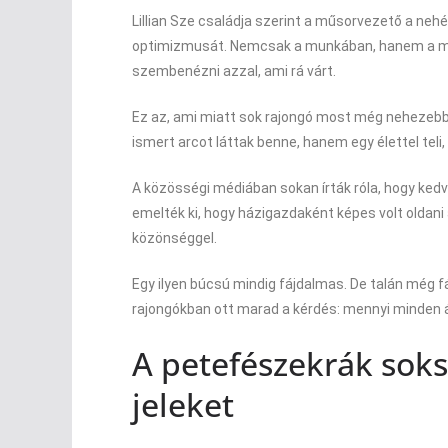
Lillian Sze családja szerint a műsorvezető a nehé
optimizmusát. Nemcsak a munkában, hanem a min
szembenézni azzal, ami rá várt.
Ez az, ami miatt sok rajongó most még nehezebbe
ismert arcot láttak benne, hanem egy élettel teli,
A közösségi médiában sokan írták róla, hogy kedve
emelték ki, hogy házigazdaként képes volt oldan
közönséggel.
Egy ilyen búcsú mindig fájdalmas. De talán még fá
rajongókban ott marad a kérdés: mennyi minden á
A petefészekrák sok
jeleket