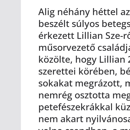
Alig néhány héttel a
beszélt súlyos betegs
érkezett Lillian Sze-r
műsorvezető családj
közölte, hogy Lillian
szerettei körében, bé
sokakat megrázott, 
nemrég osztotta meg
petefészekrákkal küz
nem akart nyilvánosa