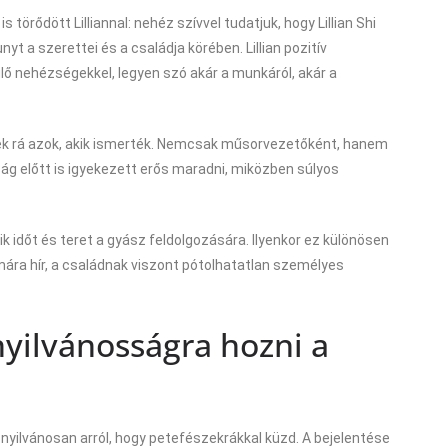
 törődött Lilliannal: nehéz szívvel tudatjuk, hogy Lillian Shi
yt a szerettei és a családja körében. Lillian pozitív
ő nehézségekkel, legyen szó akár a munkáról, akár a
nek rá azok, akik ismerték. Nemcsak műsorvezetőként, hanem
sság előtt is igyekezett erős maradni, miközben súlyos
ik időt és teret a gyász feldolgozására. Ilyenkor ez különösen
ára hír, a családnak viszont pótolhatatlan személyes
yilvánosságra hozni a
lt nyilvánosan arról, hogy petefészekrákkal küzd. A bejelentése