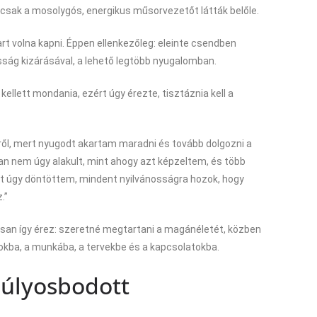
csak a mosolygós, energikus műsorvezetőt látták belőle.
rt volna kapni. Éppen ellenkezőleg: eleinte csendben
osság kizárásával, a lehető legtöbb nyugalomban.
llett mondania, ezért úgy érezte, tisztáznia kell a
ől, mert nyugodt akartam maradni és tovább dolgozni a
an nem úgy alakult, mint ahogy azt képzeltem, és több
t úgy döntöttem, mindent nyilvánosságra hozok, hogy
.”
san így érez: szeretné megtartani a magánéletét, közben
okba, a munkába, a tervekbe és a kapcsolatokba.
súlyosbodott