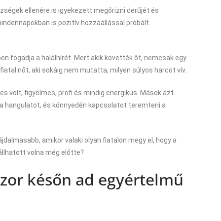
zségek ellenére is igyekezett megőrizni derűjét és
dennapokban is pozitív hozzáállással próbált
n fogadja a halálhírét. Mert akik követték őt, nemcsak egy
 fiatal nőt, aki sokáig nem mutatta, milyen súlyos harcot vív.
s volt, figyelmes, profi és mindig energikus. Mások azt
i a hangulatot, és könnyedén kapcsolatot teremteni a
jdalmasabb, amikor valaki olyan fiatalon megy el, hogy a
llhatott volna még előtte?
szor későn ad egyértelmű