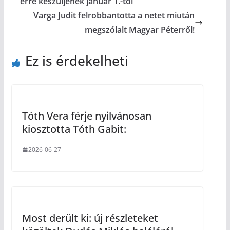
erre készüljenek január 1.-től
Varga Judit felrobbantotta a netet miután
megszólalt Magyar Péterről!
Ez is érdekelheti
Tóth Vera férje nyilvánosan
kiosztotta Tóth Gabit:
2026-06-27
Most derült ki: új részleteket