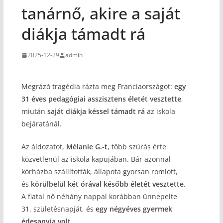
tanárnő, akire a saját
diákja támadt rá
2025-12-29
admin
Megrázó tragédia rázta meg Franciaországot:
egy
31 éves pedagógiai asszisztens életét vesztette
,
miután
saját diákja késsel támadt rá
az iskola
bejáratánál.
Az áldozatot,
Mélanie G.-t
, több szúrás érte
közvetlenül az iskola kapujában. Bár azonnal
kórházba szállították, állapota gyorsan romlott,
és
körülbelül két órával később életét vesztette
.
A fiatal nő néhány nappal korábban ünnepelte
31. születésnapját, és
egy négyéves gyermek
édesanyja volt
.