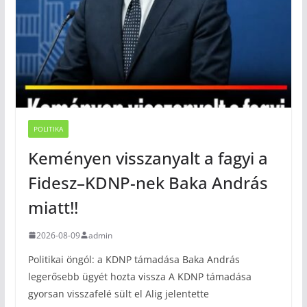
POLITIKA
Keményen visszanyalt a fagyi a
Fidesz–KDNP-nek Baka András
miatt!!
2026-08-09
admin
Politikai öngól: a KDNP támadása Baka András
legerősebb ügyét hozta vissza A KDNP támadása
gyorsan visszafelé sült el Alig jelentette