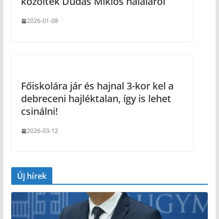
közöltek Dudás Miklós haláláról
2026-01-08
Főiskolára jár és hajnal 3-kor kel a
debreceni hajléktalan, így is lehet
csinálni!
2026-03-12
Új hírek