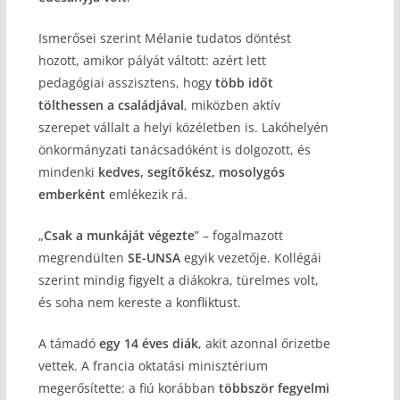
Ismerősei szerint Mélanie tudatos döntést
hozott, amikor pályát váltott: azért lett
pedagógiai asszisztens, hogy
több időt
tölthessen a családjával
, miközben aktív
szerepet vállalt a helyi közéletben is. Lakóhelyén
önkormányzati tanácsadóként is dolgozott, és
mindenki
kedves, segítőkész, mosolygós
emberként
emlékezik rá.
„
Csak a munkáját végezte
” – fogalmazott
megrendülten
SE-UNSA
egyik vezetője. Kollégái
szerint mindig figyelt a diákokra, türelmes volt,
és soha nem kereste a konfliktust.
A támadó
egy 14 éves diák
, akit azonnal őrizetbe
vettek. A francia oktatási minisztérium
megerősítette: a fiú korábban
többször fegyelmi