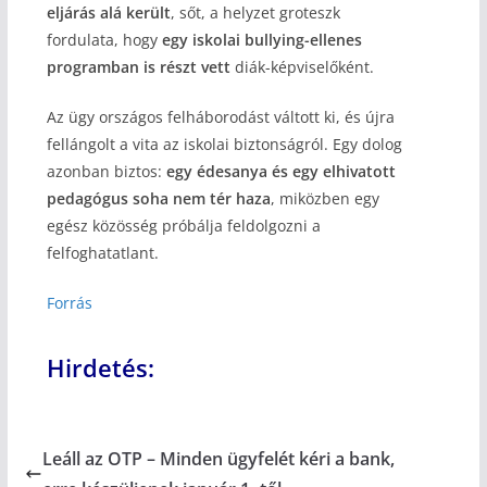
eljárás alá került
, sőt, a helyzet groteszk
fordulata, hogy
egy iskolai bullying-ellenes
programban is részt vett
diák-képviselőként.
Az ügy országos felháborodást váltott ki, és újra
fellángolt a vita az iskolai biztonságról. Egy dolog
azonban biztos:
egy édesanya és egy elhivatott
pedagógus soha nem tér haza
, miközben egy
egész közösség próbálja feldolgozni a
felfoghatatlant.
Forrás
Hirdetés:
Leáll az OTP – Minden ügyfelét kéri a bank,