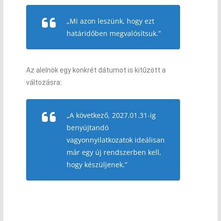
„Mi azon leszünk, hogy ezt
határidőben megvalósítsuk.”
Az alelnök egy konkrét dátumot is kitűzött a
változásra:
„A következő, 2027.01.31-ig
benyújtandó
vagyonnyilatkozatok ideálisan
már egy új rendszerben kell,
hogy készüljenek.”