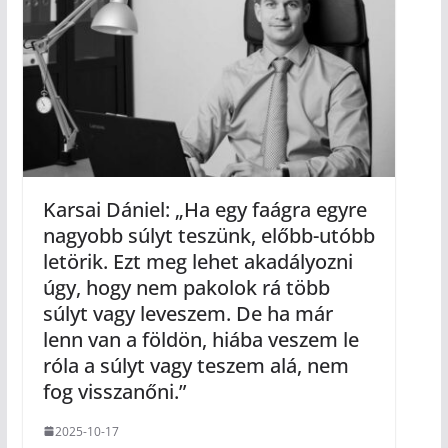
Karsai Dániel: „Ha egy faágra egyre
nagyobb súlyt teszünk, előbb-utóbb
letörik. Ezt meg lehet akadályozni
úgy, hogy nem pakolok rá több
súlyt vagy leveszem. De ha már
lenn van a földön, hiába veszem le
róla a súlyt vagy teszem alá, nem
fog visszanőni.”
2025-10-17