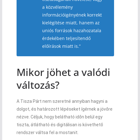
a közvélemény
információigényének korrekt
kielégítése miatt, hanem az
uniós források hazahozatala
érdekében teljesítendő
előírások miatt is.”
Mikor jöhet a valódi
változás?
A Tisza Párt nem szeretné annyiban hagyni a
dolgot, és határozott lépéseket ígérnek a jövőre
nézve. Céljuk, hogy belátható időn belül egy
tiszta, átlátható és digitálisan is követhető
rendszer váltsa fel a mostanit.