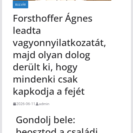
BULVÁR
Forsthoffer Ágnes
leadta
vagyonnyilatkozatát,
majd olyan dolog
derült ki, hogy
mindenki csak
kapkodja a fejét
2026-06-11
admin
Gondolj bele:
beosztod a családi