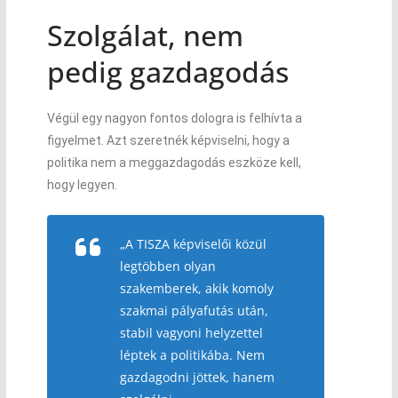
Szolgálat, nem
pedig gazdagodás
Végül egy nagyon fontos dologra is felhívta a
figyelmet. Azt szeretnék képviselni, hogy a
politika nem a meggazdagodás eszköze kell,
hogy legyen.
„A TISZA képviselői közül
legtöbben olyan
szakemberek, akik komoly
szakmai pályafutás után,
stabil vagyoni helyzettel
léptek a politikába. Nem
gazdagodni jöttek, hanem