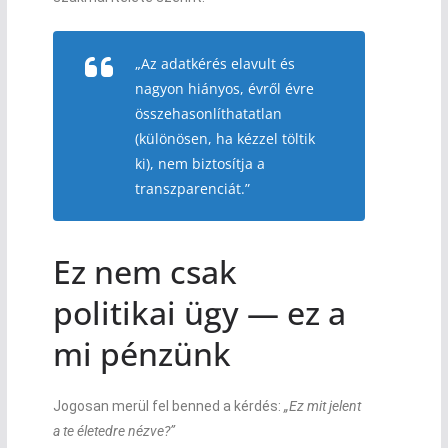
„Az adatkérés elavult és
nagyon hiányos, évről évre
összehasonlíthatatlan
(különösen, ha kézzel töltik
ki), nem biztosítja a
transzparenciát.”
Ez nem csak
politikai ügy — ez a
mi pénzünk
Jogosan merül fel benned a kérdés:
„Ez mit jelent
a te életedre nézve?”