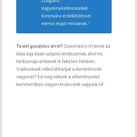
szolgálni.
Vagyonnyilatkozataikat
bizonyára érdeklődéssel
elemzi majd mindenki.”
Te mit gondolsz erről?
Szerinted is itt lenne az
ideje egy olyan szigorú rendszernek, ahol mi,
hétköznapi emberek is feketén-fehéren,
trükközések nélkül láthatjuk a döntéshozók
vagyonát? Írd meg nekünk a véleményedet
kommentben, nagyon kíváncsiak vagyunk rá!