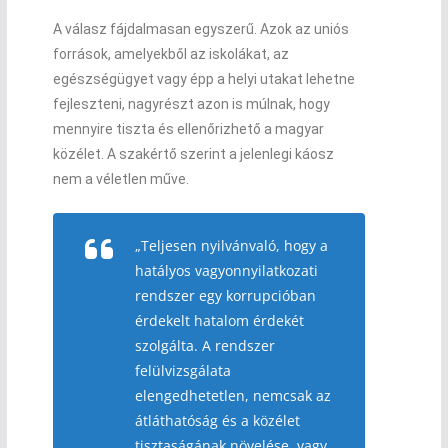
A válasz fájdalmasan egyszerű. Azok az uniós
források, amelyekből az iskolákat, az
egészségügyet vagy épp a helyi utakat lehetne
fejleszteni, nagyrészt azon is múlnak, hogy
mennyire tiszta és ellenőrizhető a magyar
közélet. A szakértő szerint a jelenlegi káosz
nem a véletlen műve.
„Teljesen nyilvánvaló, hogy a
hatályos vagyonnyilatkozati
rendszer egy korrupcióban
érdekelt hatalom érdekét
szolgálta. A rendszer
felülvizsgálata
elengedhetetlen, nemcsak az
átláthatóság és a közélet
tisztaságának növelése, vagy