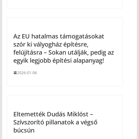
Az EU hatalmas támogatásokat
szór ki vályogház építésre,
felújításra – Sokan utálják, pedig az
egyik legjobb építési alapanyag!
2026-01-06
Eltemették Dudás Miklóst –
Szívszorító pillanatok a végső
búcsún