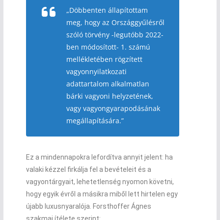
„Döbbenten állapítottam
meg, hogy az Országgyűlésről
szóló törvény -legutóbb 2022-
ben módosított- 1. számú
mellékletében rögzített
vagyonnyilatkozati
adattartalom alkalmatlan
bárki vagyoni helyzetének,
vagy vagyongyarapodásának
megállapítására.”
Ez a mindennapokra lefordítva annyit jelent: ha
valaki kézzel firkálja fel a bevételeit és a
vagyontárgyait, lehetetlenség nyomon követni,
hogy egyik évről a másikra miből lett hirtelen egy
újabb luxusnyaralója. Forsthoffer Ágnes
szakmai ítélete szerint: