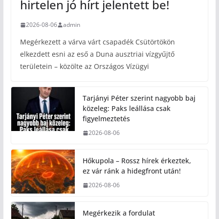
hirtelen jó hírt jelentett be!
2026-08-06
admin
Megérkezett a várva várt csapadék Csütörtökön
elkezdett esni az eső a Duna ausztriai vízgyűjtő
területein – közölte az Országos Vízügyi
Tarjányi Péter szerint nagyobb baj
közeleg: Paks leállása csak
figyelmeztetés
2026-08-06
Hőkupola – Rossz hírek érkeztek,
ez vár ránk a hidegfront után!
2026-08-06
Megérkezik a fordulat