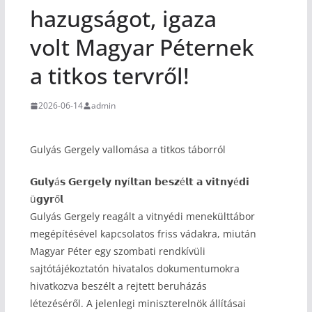
hazugságot, igaza
volt Magyar Péternek
a titkos tervről!
2026-06-14
admin
Gulyás Gergely vallomása a titkos táborról
𝗚𝘂𝗹𝘆á𝘀 𝗚𝗲𝗿𝗴𝗲𝗹𝘆 𝗻𝘆í𝗹𝘁𝗮𝗻 𝗯𝗲𝘀𝘇é𝗹𝘁 𝗮 𝘃𝗶𝘁𝗻𝘆é𝗱𝗶
ü𝗴𝘆𝗿ő𝗹
Gulyás Gergely reagált a vitnyédi menekülttábor
megépítésével kapcsolatos friss vádakra, miután
Magyar Péter egy szombati rendkívüli
sajtótájékoztatón hivatalos dokumentumokra
hivatkozva beszélt a rejtett beruházás
létezéséről. A jelenlegi miniszterelnök állításai