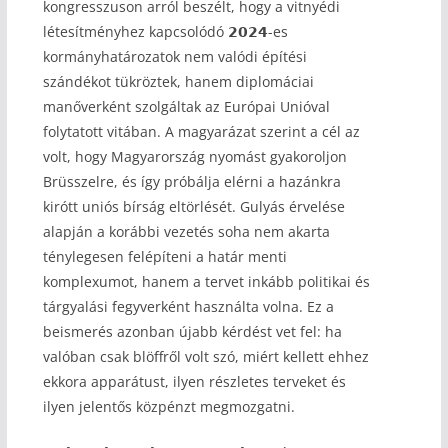
kongresszuson arról beszélt, hogy a vitnyédi
létesítményhez kapcsolódó 𝟮𝟬𝟮𝟰-es
kormányhatározatok nem valódi építési
szándékot tükröztek, hanem diplomáciai
manőverként szolgáltak az Európai Unióval
folytatott vitában. A magyarázat szerint a cél az
volt, hogy Magyarország nyomást gyakoroljon
Brüsszelre, és így próbálja elérni a hazánkra
kirótt uniós bírság eltörlését. Gulyás érvelése
alapján a korábbi vezetés soha nem akarta
ténylegesen felépíteni a határ menti
komplexumot, hanem a tervet inkább politikai és
tárgyalási fegyverként használta volna. Ez a
beismerés azonban újabb kérdést vet fel: ha
valóban csak blöffről volt szó, miért kellett ehhez
ekkora apparátust, ilyen részletes terveket és
ilyen jelentős közpénzt megmozgatni.