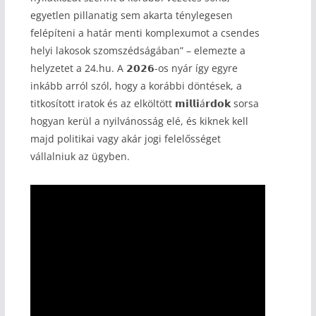
egyetlen pillanatig sem akarta ténylegesen
felépíteni a határ menti komplexumot a csendes
helyi lakosok szomszédságában” – elemezte a
helyzetet a 24.hu. A 𝟮𝟬𝟮𝟲-os nyár így egyre
inkább arról szól, hogy a korábbi döntések, a
titkosított iratok és az elköltött 𝗺𝗶𝗹𝗹𝗶á𝗿𝗱𝗼𝗸 sorsa
hogyan kerül a nyilvánosság elé, és kiknek kell
majd politikai vagy akár jogi felelősséget
vállalniuk az ügyben.