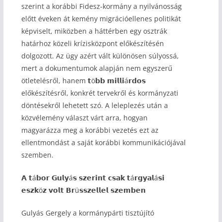
szerint a korábbi Fidesz-kormány a nyilvánosság
előtt éveken át kemény migrációellenes politikát
képviselt, miközben a háttérben egy osztrák
határhoz közeli krízisközpont előkészítésén
dolgozott. Az ügy azért vált különösen súlyossá,
mert a dokumentumok alapján nem egyszerű
ötletelésről, hanem 𝘁ö𝗯𝗯 𝗺𝗶𝗹𝗹𝗶á𝗿𝗱𝗼𝘀
előkészítésről, konkrét tervekről és kormányzati
döntésekről lehetett szó. A leleplezés után a
közvélemény választ várt arra, hogyan
magyarázza meg a korábbi vezetés ezt az
ellentmondást a saját korábbi kommunikációjával
szemben.
𝗔 𝘁á𝗯𝗼𝗿 𝗚𝘂𝗹𝘆á𝘀 𝘀𝘇𝗲𝗿𝗶𝗻𝘁 𝗰𝘀𝗮𝗸 𝘁á𝗿𝗴𝘆𝗮𝗹á𝘀𝗶
𝗲𝘀𝘇𝗸ö𝘇 𝘃𝗼𝗹𝘁 𝗕𝗿ü𝘀𝘀𝘇𝗲𝗹𝗹𝗲𝗹 𝘀𝘇𝗲𝗺𝗯𝗲𝗻
Gulyás Gergely a kormánypárti tisztújító