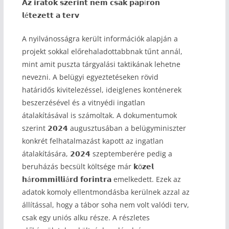
𝗔𝘇 𝗶𝗿𝗮𝘁𝗼𝗸 𝘀𝘇𝗲𝗿𝗶𝗻𝘁 𝗻𝗲𝗺 𝗰𝘀𝗮𝗸 𝗽𝗮𝗽í𝗿𝗼𝗻
𝗹é𝘁𝗲𝘇𝗲𝘁𝘁 𝗮 𝘁𝗲𝗿𝘃
A nyilvánosságra került információk alapján a
projekt sokkal előrehaladottabbnak tűnt annál,
mint amit puszta tárgyalási taktikának lehetne
nevezni. A belügyi egyeztetéseken rövid
határidős kivitelezéssel, ideiglenes konténerek
beszerzésével és a vitnyédi ingatlan
átalakításával is számoltak. A dokumentumok
szerint 𝟮𝟬𝟮𝟰 augusztusában a belügyminiszter
konkrét felhatalmazást kapott az ingatlan
átalakítására, 𝟮𝟬𝟮𝟰 szeptemberére pedig a
beruházás becsült költsége már 𝗸ö𝘇𝗲𝗹
𝗵á𝗿𝗼𝗺𝗺𝗶𝗹𝗹𝗶á𝗿𝗱 𝗳𝗼𝗿𝗶𝗻𝘁𝗿𝗮 emelkedett. Ezek az
adatok komoly ellentmondásba kerülnek azzal az
állítással, hogy a tábor soha nem volt valódi terv,
csak egy uniós alku része. A részletes