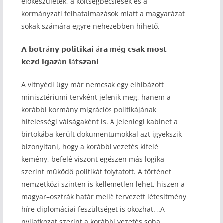
előkészületek, a költségbecslések és a
kormányzati felhatalmazások miatt a magyarázat
sokak számára egyre nehezebben hihető.
𝗔 𝗯𝗼𝘁𝗿á𝗻𝘆 𝗽𝗼𝗹𝗶𝘁𝗶𝗸𝗮𝗶 á𝗿𝗮 𝗺é𝗴 𝗰𝘀𝗮𝗸 𝗺𝗼𝘀𝘁
𝗸𝗲𝘇𝗱 𝗶𝗴𝗮𝘇á𝗻 𝗹á𝘁𝘀𝘇𝗮𝗻𝗶
A vitnyédi ügy már nemcsak egy elhibázott
minisztériumi tervként jelenik meg, hanem a
korábbi kormány migrációs politikájának
hitelességi válságaként is. A jelenlegi kabinet a
birtokába került dokumentumokkal azt igyekszik
bizonyítani, hogy a korábbi vezetés kifelé
kemény, befelé viszont egészen más logika
szerint működő politikát folytatott. A történet
nemzetközi szinten is kellemetlen lehet, hiszen a
magyar–osztrák határ mellé tervezett létesítmény
híre diplomáciai feszültséget is okozhat. „A
nyilatkozat szerint a korábbi vezetés soha,