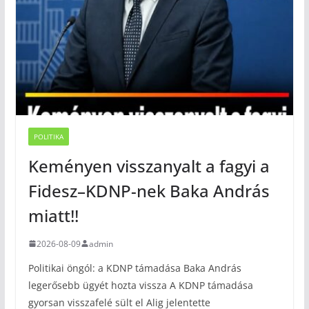
POLITIKA
Keményen visszanyalt a fagyi a
Fidesz–KDNP-nek Baka András
miatt!!
2026-08-09
admin
Politikai öngól: a KDNP támadása Baka András
legerősebb ügyét hozta vissza A KDNP támadása
gyorsan visszafelé sült el Alig jelentette