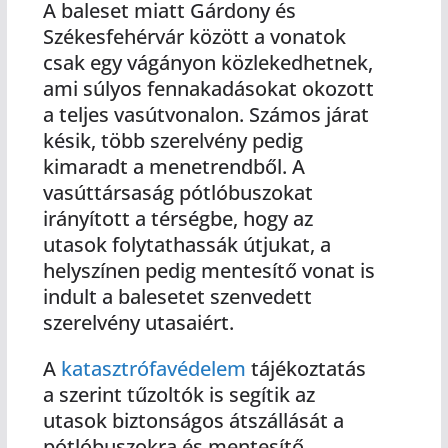
A baleset miatt Gárdony és
Székesfehérvár között a vonatok
csak egy vágányon közlekedhetnek,
ami súlyos fennakadásokat okozott
a teljes vasútvonalon. Számos járat
késik, több szerelvény pedig
kimaradt a menetrendből. A
vasúttársaság pótlóbuszokat
irányított a térségbe, hogy az
utasok folytathassák útjukat, a
helyszínen pedig mentesítő vonat is
indult a balesetet szenvedett
szerelvény utasaiért.
A
katasztrófavédelem
tájékoztatás
a szerint tűzoltók is segítik az
utasok biztonságos átszállását a
pótlóbuszokra és mentesítő