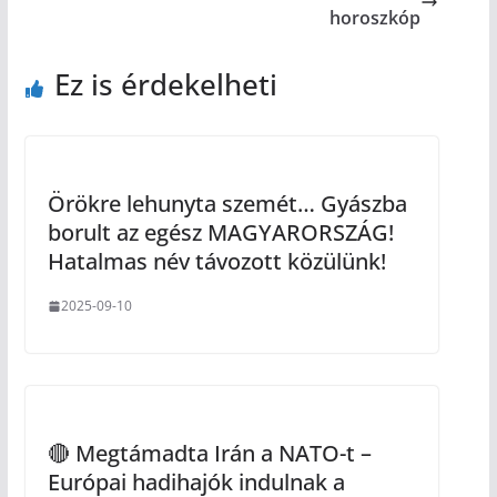
horoszkóp
Ez is érdekelheti
Örökre lehunyta szemét… Gyászba
borult az egész MAGYARORSZÁG!
Hatalmas név távozott közülünk!
2025-09-10
🔴 Megtámadta Irán a NATO-t –
Európai hadihajók indulnak a