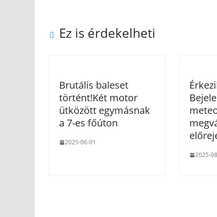
Ez is érdekelheti
Brutális baleset
Érkezi
történt!Két motor
Bejele
ütközött egymásnak
meteo
a 7-es főúton
megvá
előrej
2025-06-01
2025-08