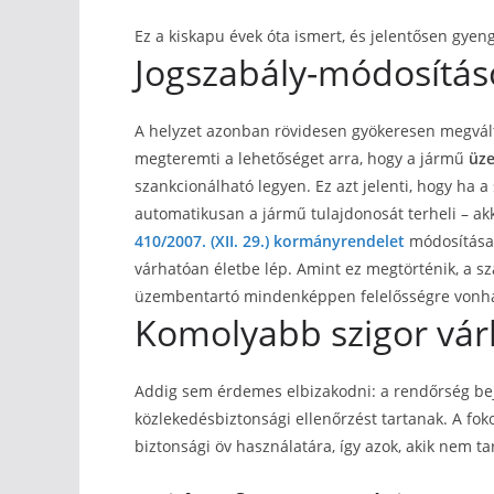
Ez a kiskapu évek óta ismert, és jelentősen gyen
Jogszabály-módosításo
A helyzet azonban rövidesen gyökeresen megválto
megteremti a lehetőséget arra, hogy a jármű
üz
szankcionálható legyen. Ez azt jelenti, hogy ha a
automatikusan a jármű tulajdonosát terheli – akk
410/2007. (XII. 29.) kormányrendelet
módosítása,
várhatóan életbe lép. Amint ez megtörténik, a 
üzembentartó mindenképpen felelősségre vonha
Komolyabb szigor vár
Addig sem érdemes elbizakodni: a rendőrség bej
közlekedésbiztonsági ellenőrzést tartanak. A fok
biztonsági öv használatára, így azok, akik nem t