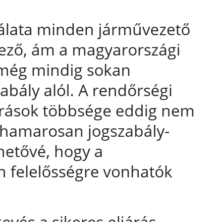
nálata minden járművezető
lező, ám a magyarországi
t még mindig sokan
abály alól. A rendőrségi
járások többsége eddig nem
e hamarosan jogszabály-
hetővé, hogy a
n felelősségre vonhatók
evés a sikeres eljárás