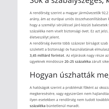
A rendőrség szerint a magyar járművezetők 92,2 s
arány, ám az európai uniós összehasonlításban k
hogy a személyi sérüléssel járó közúti balesetek 
százaléka nem viselt biztonsági övet. Ez azt jelz
életveszélyt jelent.
A rendőrség évente több százezer bírságot szab 
született a biztonsági öv használatának elmulasz
3,45 milliárd forintot
. Az eljárások nagy része 
ügyeknek mindössze
20–25 százaléka
zárult sike
Hogyan úszhatták meg
A hatóságok szerint a problémát főként az okoz
megkeresésére, vagy egyszerűen nem hajlandóak
ilyen esetekben a rendőrség nem tudott továbbl
százaléka
büntetlenül maradt.