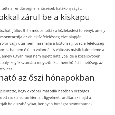
gítette a rendőrségi ellenőrzések hatékonyságát.
kkal zárul be a kiskapu
zhat. Július 5-én módosították a közlekedési törvényt, amely
embentartója
az objektív felelősség elve alapján
 sofőr vagy utas nem használja a biztonsági övet, a felelősség
or is, ha nem ő ült a volánnál. A változás másik kulcseleme a
 amely ugyan még nem lépett hatályba, de a közeljövőben
szabályszegők számára megszűnik a menekülési lehetőség: az
tó lesz.
ható az őszi hónapokban
elentette, hogy
október második hetében
országos
ozott razzia során kiemelt figyelmet fordítanak majd a
artják be a szabályokat, könnyen bírságra számíthatnak.