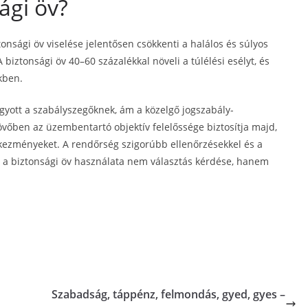
ági öv?
onsági öv viselése jelentősen csökkenti a halálos és súlyos
biztonsági öv 40–60 százalékkal növeli a túlélési esélyt, és
kben.
gyott a szabályszegőknek, ám a közelgő jogszabály-
övőben az üzembentartó objektív felelőssége biztosítja majd,
tkezményeket. A rendőrség szigorúbb ellenőrzésekkel és a
: a biztonsági öv használata nem választás kérdése, hanem
Szabadság, táppénz, felmondás, gyed, gyes –