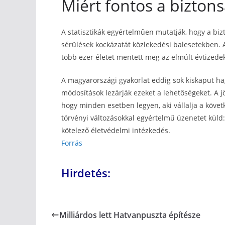
Miért fontos a biztons
A statisztikák egyértelműen mutatják, hogy a bizt
sérülések kockázatát közlekedési balesetekben. A 
több ezer életet mentett meg az elmúlt évtizede
A magyarországi gyakorlat eddig sok kiskaput ha
módosítások lezárják ezeket a lehetőségeket. A j
hogy minden esetben legyen, aki vállalja a köve
törvényi változásokkal egyértelmű üzenetet küld
kötelező életvédelmi intézkedés.
Forrás
Hirdetés:
Milliárdos lett Hatvanpuszta építésze