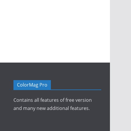
ColorMag Pro
Contains all features of free version
and many new additional features.