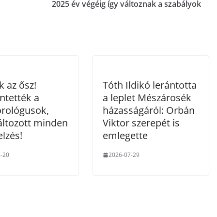
2025 év végéig így változnak a szabályok
k az ősz!
Tóth Ildikó lerántotta
ntették a
a leplet Mészárosék
rológusok,
házasságáról: Orbán
ltozott minden
Viktor szerepét is
elzés!
emlegette
-20
2026-07-29