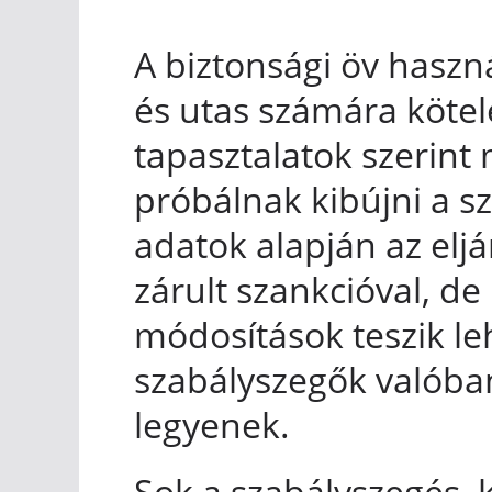
A biztonsági öv hasz
és utas számára köte
tapasztalatok szerin
próbálnak kibújni a sz
adatok alapján az el
zárult szankcióval, d
módosítások teszik le
szabályszegők valóba
legyenek.
Sok a szabályszegés, k