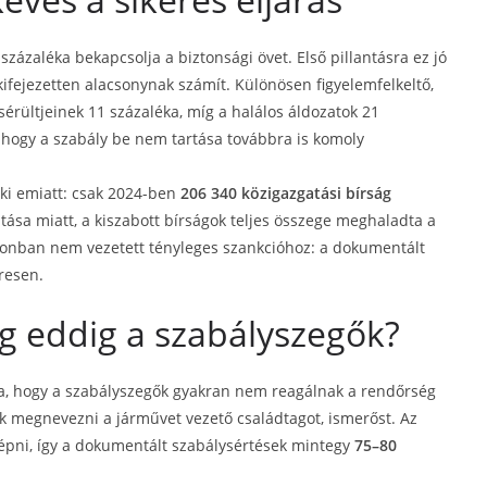
zázaléka bekapcsolja a biztonsági övet. Első pillantásra ez jó
ifejezetten alacsonynak számít. Különösen figyelemfelkeltő,
sérültjeinek 11 százaléka, míg a halálos áldozatok 21
i, hogy a szabály be nem tartása továbbra is komoly
ki emiatt: csak 2024-ben
206 340 közigazgatási bírság
tása miatt, a kiszabott bírságok teljes összege meghaladta a
azonban nem vezetett tényleges szankcióhoz: a dokumentált
resen.
 eddig a szabályszegők?
za, hogy a szabályszegők gyakran nem reagálnak a rendőrség
 megnevezni a járművet vezető családtagot, ismerőst. Az
épni, így a dokumentált szabálysértések mintegy
75–80