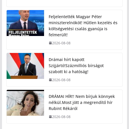
Feljelentették Magyar Péter
miniszterelnököt! Hűtlen kezelés és
költségvetési csalás gyanúja is
felmerült!
2026-08-08
Drámai hírt kapott
Szijjártó!Százmilliós bírságot
szabott ki a hatóság!
2026-08-08
DRÁMAI HÍR!! Nem bírjuk könnyek
nélkül.Most jött a megrendítő hír
Rubint Rékáról
2026-08-08