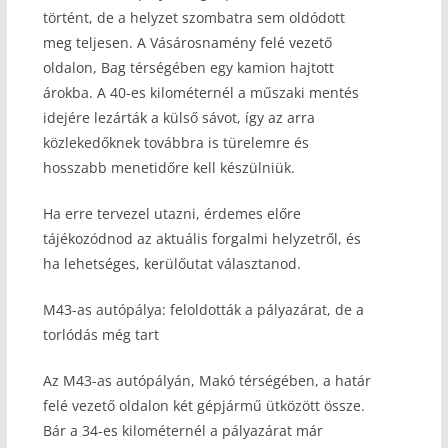
történt, de a helyzet szombatra sem oldódott
meg teljesen. A Vásárosnamény felé vezető
oldalon, Bag térségében egy kamion hajtott
árokba. A 40-es kilométernél a műszaki mentés
idejére lezárták a külső sávot, így az arra
közlekedőknek továbbra is türelemre és
hosszabb menetidőre kell készülniük.
Ha erre tervezel utazni, érdemes előre
tájékozódnod az aktuális forgalmi helyzetről, és
ha lehetséges, kerülőutat választanod.
M43-as autópálya: feloldották a pályazárat, de a
torlódás még tart
Az M43-as autópályán, Makó térségében, a határ
felé vezető oldalon két gépjármű ütközött össze.
Bár a 34-es kilométernél a pályazárat már