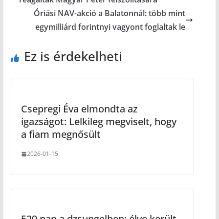
Óriási NAV-akció a Balatonnál: több mint
egymilliárd forintnyi vagyont foglaltak le
Ez is érdekelheti
Csepregi Éva elmondta az
igazságot: Lelkileg megviselt, hogy
a fiam megnősült
2026-01-15
529 nap a dzsungelben: élve került