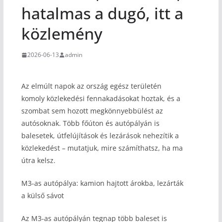
hatalmas a dugó, itt a
közlemény
2026-06-13
admin
Az elmúlt napok az ország egész területén
komoly közlekedési fennakadásokat hoztak, és a
szombat sem hozott megkönnyebbülést az
autósoknak. Több főúton és autópályán is
balesetek, útfelújítások és lezárások nehezítik a
közlekedést – mutatjuk, mire számíthatsz, ha ma
útra kelsz.
M3-as autópálya: kamion hajtott árokba, lezárták
a külső sávot
Az M3-as autópályán tegnap több baleset is