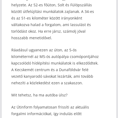
helyzete. Az 52-es főúton, Solt és Fülöpszállás
között útfelújítási munkálatok zajlanak. A 34-es
és az 51-es kilométer között irányonként
váltakozva halad a forgalom, ami lassulást és
torlódást okoz. Ha erre jársz, számolj jóval
hosszabb menetidővel.
Ráadásul ugyanezen az úton, az 5-ös
kilométernél az M5-ös autópálya csomópontjához
kapcsolódó hídépítési munkálatok is elkezdődtek.
A Kecskemét centrum és a Dunaföldvár felé
vezető kanyarodó sávokat lezárták, ami tovább
nehezíti a közlekedést ezen a szakaszon.
Mit tehetsz, ha ma autóba ülsz?
Az Útinform folyamatosan frissíti az aktuális
forgalmi információkat, így indulás előtt