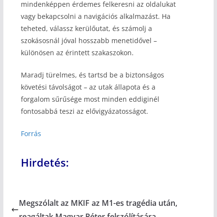
mindenképpen érdemes felkeresni az oldalukat
vagy bekapcsolni a navigációs alkalmazást. Ha
teheted, válassz kerülőutat, és számolj a
szokásosnál jóval hosszabb menetidővel –
különösen az érintett szakaszokon.
Maradj türelmes, és tartsd be a biztonságos
követési távolságot – az utak állapota és a
forgalom sűrűsége most minden eddiginél
fontosabbá teszi az elővigyázatosságot.
Forrás
Hirdetés:
Megszólalt az MKIF az M1-es tragédia után,
reagáltak Magyar Péter felszólítására