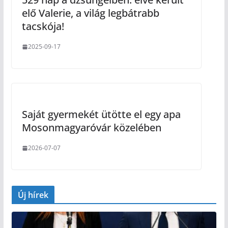
elő Valerie, a világ legbátrabb
tacskója!
2025-09-17
Saját gyermekét ütötte el egy apa
Mosonmagyaróvár közelében
2026-07-07
Új hírek