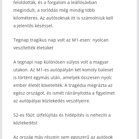
feloldották, és a forgalom a leállósávban
megindult, a torlódás még mindig több
kilométeres. Az autósoknak itt is számolniuk kell
a jelentős késéssel.
Tegnap tragikus nap volt az M1-esen: nyolcan
veszítették életüket
A tegnapi nap különösen súlyos volt a magyar
utakon. Az M1-es autópályán két komoly baleset
is történt egymás után, amelyek összesen nyolc
ember életét követelték. A tragédia megrázta az
egész országot, és ismét ráirányította a figyelmet
az autópályai közlekedés veszélyeire.
52-es főút: útfelújítás és hídépítés is nehezíti a
közlekedést
Az ország más részein sem egyszerű az autósok