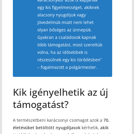
egy kis figyelmességet, akiknek
alacsony nyugdíjuk vagy
jövedelmük miatt nem lehet
olyan bőséges az ünnepük.
Gyakran a családosok kapnak
több támogatást, most szerettük
volna, ha az idősebbek is
részesülnek egy kis törődésben”
– fogalmazott a polgármester.
Kik igényelhetik az új
támogatást?
A természetbeni karácsonyi csomagot azok a
70.
életévüket betöltött nyugdíjasok
kérhetik,
akik