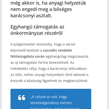
még akkor is, ha anyagi helyzetük
nem engedi meg a bőséges
karácsonyi asztalt.
Egyhangú támogatás az
önkormányzat részéről
A polgármester elmondta, hogy a városi
képviselő-testület a
szociális rendelet
felülvizsgálata során
egyhangúlag megszavazta
az új támogatási forma bevezetését. Az
intézkedés célja, hogy a karácsonyi időszakban
az idős, nehéz anyagi helyzetben lévő lakosok is
érezzék a közösség figyelmét és megbecsülését.
„A célunk az volt, hogy
lehetőségeinkhez mérten,
karácsonykor azok is kapjanak