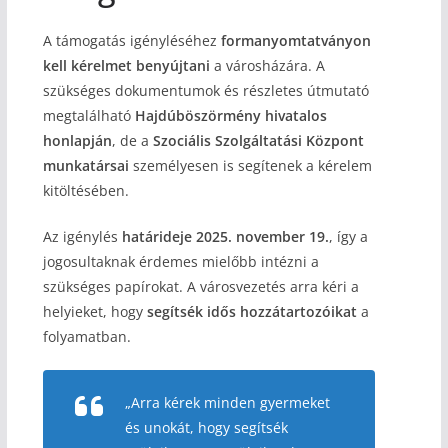
A támogatás igényléséhez
formanyomtatványon
kell kérelmet benyújtani
a városházára. A
szükséges dokumentumok és részletes útmutató
megtalálható
Hajdúböszörmény hivatalos
honlapján
, de a
Szociális Szolgáltatási Központ
munkatársai
személyesen is segítenek a kérelem
kitöltésében.
Az igénylés
határideje 2025. november 19.
, így a
jogosultaknak érdemes mielőbb intézni a
szükséges papírokat. A városvezetés arra kéri a
helyieket, hogy
segítsék idős hozzátartozóikat
a
folyamatban.
„Arra kérek minden gyermeket
és unokát, hogy segítsék