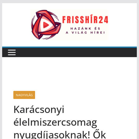
NAGYVILÁG
Karácsonyi
élelmiszercsomag
nyugdíjasoknak! Ők