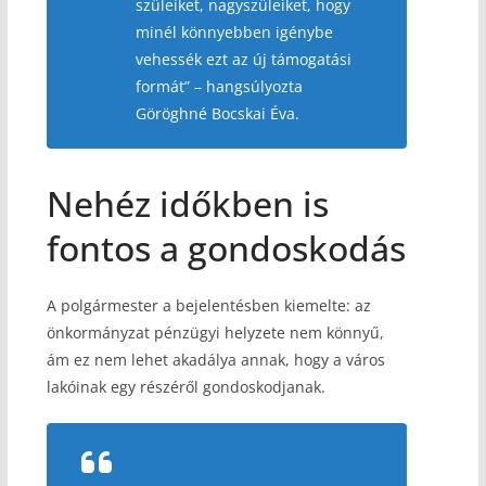
szüleiket, nagyszüleiket, hogy
minél könnyebben igénybe
vehessék ezt az új támogatási
formát” – hangsúlyozta
Göröghné Bocskai Éva.
Nehéz időkben is
fontos a gondoskodás
A polgármester a bejelentésben kiemelte: az
önkormányzat pénzügyi helyzete nem könnyű,
ám ez nem lehet akadálya annak, hogy a város
lakóinak egy részéről gondoskodjanak.