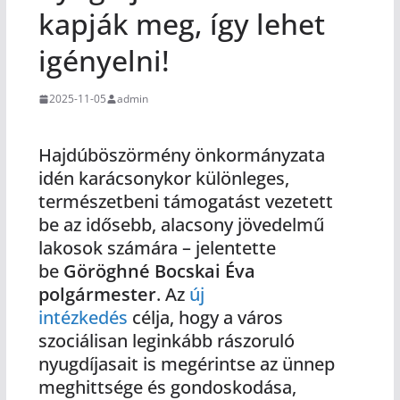
kapják meg, így lehet
igényelni!
2025-11-05
admin
Hajdúböszörmény önkormányzata
idén karácsonykor különleges,
természetbeni támogatást vezetett
be az idősebb, alacsony jövedelmű
lakosok számára – jelentette
be
Göröghné Bocskai Éva
polgármester
. Az
új
intézkedés
célja, hogy a város
szociálisan leginkább rászoruló
nyugdíjasait is megérintse az ünnep
meghittsége és gondoskodása,