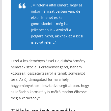
„Mindenki által ismert, hogy az
önkormányzat bajban van, de
ekkor is lehet és kell
gondoskodni – még ha
jelképesen is – azokról a
polgárainkról, akiknek ez a kicsi
is sokat jelent.”
Ezzel a kezdeményezéssel Hajdúböszörmény
nemcsak szociális érzékenységéről, hanem
közösségi összetartásáról is tanúbizonyságot
tesz. Az új támogatási forma a helyi
hagyományokhoz illeszkedve segít abban, hogy
az idősebb korosztály is méltó módon élhesse
meg a karácsonyt.