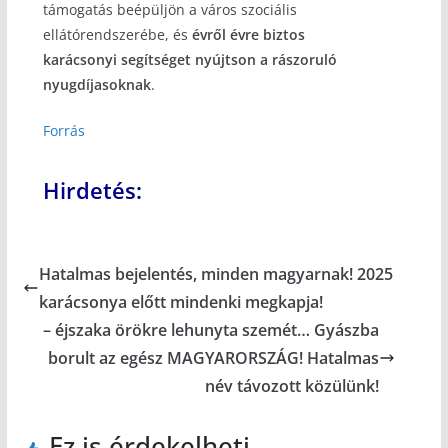
támogatás beépüljön a város szociális
ellátórendszerébe, és
évről évre biztos
karácsonyi segítséget nyújtson a rászoruló
nyugdíjasoknak
.
Forrás
Hirdetés:
Hatalmas bejelentés, minden magyarnak! 2025
karácsonya előtt mindenki megkapja!
– éjszaka örökre lehunyta szemét… Gyászba
borult az egész MAGYARORSZÁG! Hatalmas
név távozott közülünk!
Ez is érdekelheti