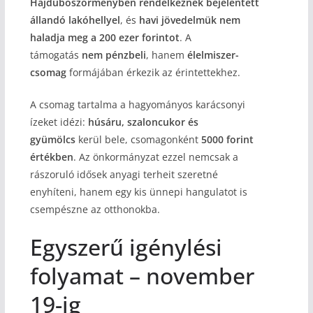
Hajdúböszörményben rendelkeznek bejelentett
állandó lakóhellyel
, és
havi jövedelmük nem
haladja meg a 200 ezer forintot
. A
támogatás
nem pénzbeli
, hanem
élelmiszer-
csomag
formájában érkezik az érintettekhez.
A csomag tartalma a hagyományos karácsonyi
ízeket idézi:
húsáru, szaloncukor és
gyümölcs
kerül bele, csomagonként
5000 forint
értékben
. Az önkormányzat ezzel nemcsak a
rászoruló idősek anyagi terheit szeretné
enyhíteni, hanem egy kis ünnepi hangulatot is
csempészne az otthonokba.
Egyszerű igénylési
folyamat – november
19-ig