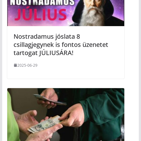
Nostradamus jóslata 8
csillagjegynek is fontos üzenetet
tartogat JÚLIUSÁRA!
2025-06-29