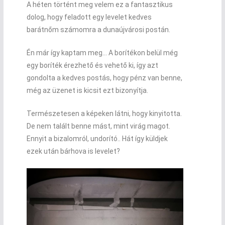
A héten történt meg velem ez a fantasztikus
dolog, hogy feladott egy levelet kedves
barátnőm számomra a dunaújvárosi postán.
Én már így kaptam meg… A borítékon belül még
egy boríték érezhető és vehető ki, így azt
gondolta a kedves postás, hogy pénz van benne,
még az üzenet is kicsit ezt bizonyítja.
Természetesen a képeken látni, hogy kinyitotta.
De nem talált benne mást, mint virág magot.
Ennyit a bizalomról, undorító.. Hát így küldjek
ezek után bárhova is levelet?