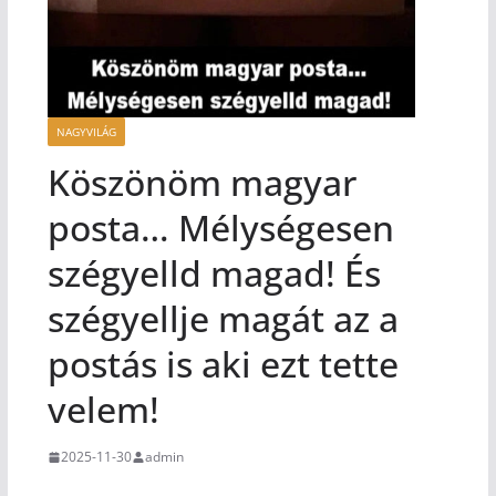
NAGYVILÁG
Köszönöm magyar
posta… Mélységesen
szégyelld magad! És
szégyellje magát az a
postás is aki ezt tette
velem!
2025-11-30
admin