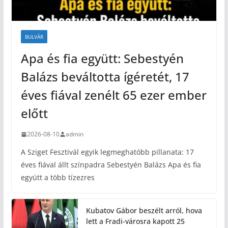
BULVÁR
Apa és fia együtt: Sebestyén
Balázs beváltotta ígéretét, 17
éves fiával zenélt 65 ezer ember
előtt
2026-08-10
admin
A Sziget Fesztivál egyik legmeghatóbb pillanata: 17
éves fiával állt színpadra Sebestyén Balázs Apa és fia
együtt a több tízezres
Kubatov Gábor beszélt arról, hova
lett a Fradi-városra kapott 25