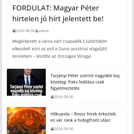
FORDULAT: Magyar Péter
hirtelen jó hírt jelentett be!
2026-08-06
admin
Megérkezett a várva várt csapadék Csütörtökön
elkezdett esni az eső a Duna ausztriai vízgyűjtő
területein – közölte az Országos Vízügyi
Tarjányi Péter szerint nagyobb baj
közeleg: Paks leállása csak
figyelmeztetés
2026-08-06
Hőkupola – Rossz hírek érkeztek,
ez vár ránk a hidegfront után!
2026-08-06