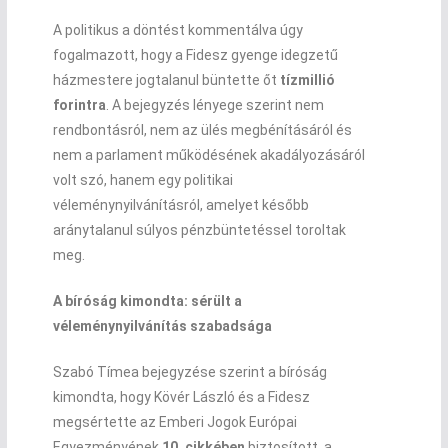
A politikus a döntést kommentálva úgy
fogalmazott, hogy a Fidesz gyenge idegzetű
házmestere jogtalanul büntette őt
tízmillió
forintra
. A bejegyzés lényege szerint nem
rendbontásról, nem az ülés megbénításáról és
nem a parlament működésének akadályozásáról
volt szó, hanem egy politikai
véleménynyilvánításról, amelyet később
aránytalanul súlyos pénzbüntetéssel toroltak
meg.
A bíróság kimondta: sérült a
véleménynyilvánítás szabadsága
Szabó Tímea bejegyzése szerint a bíróság
kimondta, hogy Kövér László és a Fidesz
megsértette az Emberi Jogok Európai
Egyezményének
10. cikkében
biztosított, a