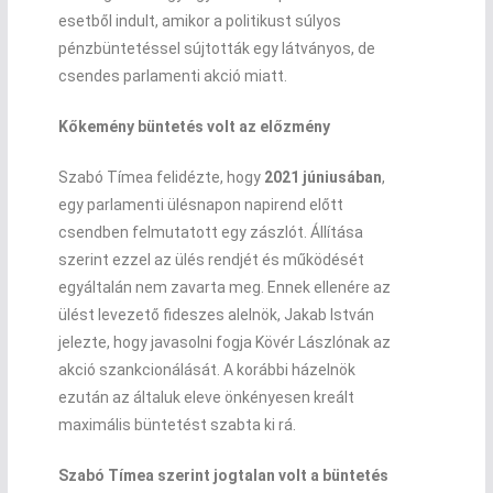
esetből indult, amikor a politikust súlyos
pénzbüntetéssel sújtották egy látványos, de
csendes parlamenti akció miatt.
Kőkemény büntetés volt az előzmény
Szabó Tímea felidézte, hogy
2021 júniusában
,
egy parlamenti ülésnapon napirend előtt
csendben felmutatott egy zászlót. Állítása
szerint ezzel az ülés rendjét és működését
egyáltalán nem zavarta meg. Ennek ellenére az
ülést levezető fideszes alelnök, Jakab István
jelezte, hogy javasolni fogja Kövér Lászlónak az
akció szankcionálását. A korábbi házelnök
ezután az általuk eleve önkényesen kreált
maximális büntetést szabta ki rá.
Szabó Tímea szerint jogtalan volt a büntetés