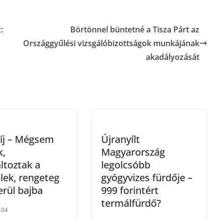
:
Börtönnel büntetné a Tisza Párt az
Országgyűlési vizsgálóbizottságok munkájának
akadályozását
íj – Mégsem
Újranyílt
k,
Magyarország
ltoztak a
legolcsóbb
elek, rengeteg
gyógyvizes fürdője –
erül bajba
999 forintért
termálfürdő?
-04