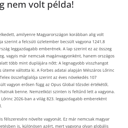
g nem volt példa!
kedett, amilyenre Magyarországon korábban alig volt
ja szerint a felcsúti üzletember becsült vagyona 1241,8
rország leggazdagabb emberének. A lap szerint ez az összeg
 meg, vagyis már nemcsak magánvagyonként, hanem országos
alatt több mint duplájára nőtt: A legnagyobb visszhangot
teme váltotta ki. A Forbes adatai alapján Mészáros Lőrinc
 Telex összefoglalója szerint az éves növekedés 107
csült vagyon erősen függ az Opus Global tőzsdei értékétől,
szhatnak benne. Nemzetközi szinten is feltűnő lett a vagyona.
s Lőrinc 2026-ban a világ 823. leggazdagabb embereként
l.
m és félszeresére növelte vagyonát. Ez már nemcsak magyar
tésben is, különösen azért, mert vagyona olyan globális