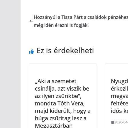
Hozzányúl a Tisza Párt a családok pénzéhez
még idén érezni is fogják!
Ez is érdekelheti
„Aki a szemetet
Nyugd
csinálja, azt viszik be
érkezi
az ilyen zsűrikbe”,
megvá
mondta Tóth Vera,
feltét
majd kiderült, hogy a
idős k
húga zsűritag lesz a
2026-04
Megasztárban