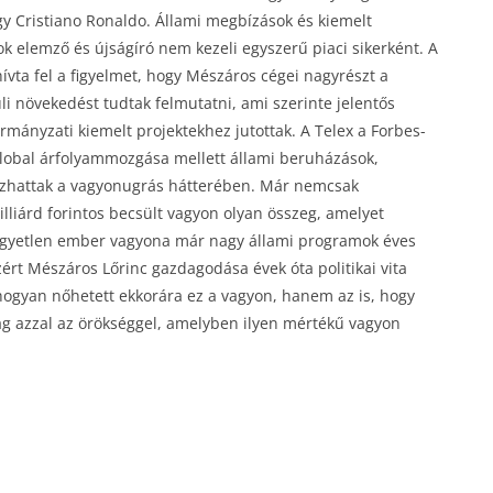
agy Cristiano Ronaldo. Állami megbízások és kiemelt
ok elemző és újságíró nem kezeli egyszerű piaci sikerként. A
ívta fel a figyelmet, hogy Mészáros cégei nagyrészt a
 növekedést tudtak felmutatni, ami szerinte jelentős
mányzati kiemelt projektekhez jutottak. A Telex a Forbes-
 Global árfolyammozgása mellett állami beruházások,
tszhattak a vagyonugrás hátterében. Már nemcsak
liárd forintos becsült vagyon olyan összeg, amelyet
. Egyetlen ember vagyona már nagy állami programok éves
t Mészáros Lőrinc gazdagodása évek óta politikai vita
hogyan nőhetett ekkorára ez a vagyon, hanem az is, hogy
ág azzal az örökséggel, amelyben ilyen mértékű vagyon