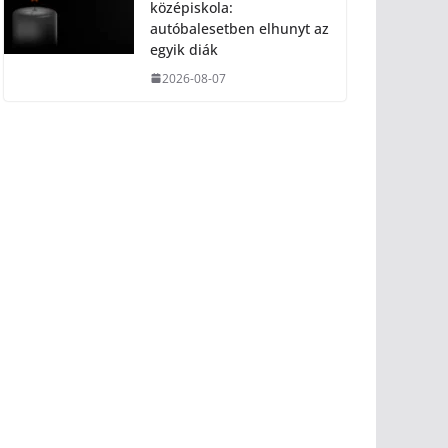
középiskola:
autóbalesetben elhunyt az
egyik diák
2026-08-07