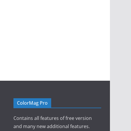
ColorMag Pro
Contains all features of free version
and many new additional features.