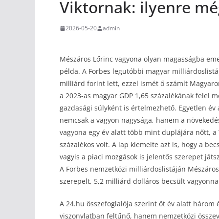
Viktornak: ilyenre mé
2026-05-20
admin
Mészáros Lőrinc vagyona olyan magasságba emel
példa. A Forbes legutóbbi magyar milliárdoslistá
milliárd forint lett, ezzel ismét ő számít Magya
a 2023-as magyar GDP 1,65 százalékának felel
gazdasági súlyként is értelmezhető. Egyetlen év 
nemcsak a vagyon nagysága, hanem a növekedés ü
vagyona egy év alatt több mint duplájára nőtt, a
százalékos volt. A lap kiemelte azt is, hogy a be
vagyis a piaci mozgások is jelentős szerepet ját
A Forbes nemzetközi milliárdoslistáján Mészáro
szerepelt, 5,2 milliárd dolláros becsült vagyonna
A 24.hu összefoglalója szerint öt év alatt háro
viszonylatban feltűnő, hanem nemzetközi összeve