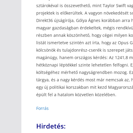
sztárokéval is összevethető, mint Taylor Swift v
projektek is előkerültek. A vagyon növekedését s
Direkt36 újságírója, Gólya Ágnes korábban arra h
magyar gazdaságban érdekeltek, mégis rendkívüli
részben annak köszönhető, hogy cégei milyen kor
listát ismertetve szintén azt írta, hogy az Opus
kölcsönök és tulajdonrész-cserék is szerepet já
magánügy, hanem országos kérdés: Az 1241,8 mil
hétköznapi léptékkel szinte lehetetlen felfogni
költségéhez mérhető nagyságrendben mozog. Ezér
tárgya, és a nagy kérdés most már nemcsak az, 
egy új politikai korszakban mit kezd Magyarorsz
épült fel a hatalom közvetlen közelében.
Forrás
Hirdetés: