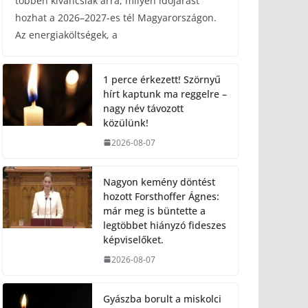
többen kíváncsiak arra, milyen időjárást
hozhat a 2026–2027-es tél Magyarországon.
Az energiaköltségek, a
1 perce érkezett! Szörnyű
hírt kaptunk ma reggelre –
nagy név távozott
közülünk!
2026-08-07
Nagyon kemény döntést
hozott Forsthoffer Ágnes:
már meg is büntette a
legtöbbet hiányzó fideszes
képviselőket.
2026-08-07
Gyászba borult a miskolci