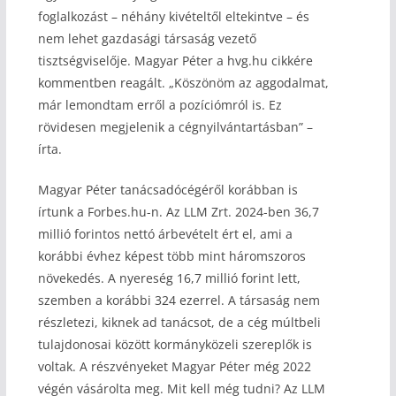
foglalkozást – néhány kivételtől eltekintve – és
nem lehet gazdasági társaság vezető
tisztségviselője. Magyar Péter a hvg.hu cikkére
kommentben reagált. „Köszönöm az aggodalmat,
már lemondtam erről a pozíciómról is. Ez
rövidesen megjelenik a cégnyilvántartásban” –
írta.
Magyar Péter tanácsadócégéről korábban is
írtunk a Forbes.hu-n. Az LLM Zrt. 2024-ben 36,7
millió forintos nettó árbevételt ért el, ami a
korábbi évhez képest több mint háromszoros
növekedés. A nyereség 16,7 millió forint lett,
szemben a korábbi 324 ezerrel. A társaság nem
részletezi, kiknek ad tanácsot, de a cég múltbeli
tulajdonosai között kormányközeli szereplők is
voltak. A részvényeket Magyar Péter még 2022
végén vásárolta meg. Mit kell még tudni? Az LLM