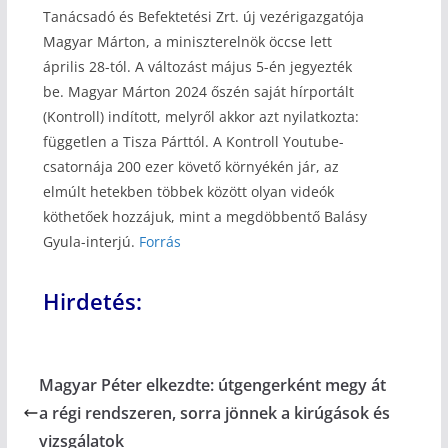
Tanácsadó és Befektetési Zrt. új vezérigazgatója
Magyar Márton, a miniszterelnök öccse lett
április 28-tól. A változást május 5-én jegyezték
be. Magyar Márton 2024 őszén saját hírportált
(Kontroll) indított, melyről akkor azt nyilatkozta:
független a Tisza Párttól. A Kontroll Youtube-
csatornája 200 ezer követő környékén jár, az
elmúlt hetekben többek között olyan videók
köthetőek hozzájuk, mint a megdöbbentő Balásy
Gyula-interjú.
Forrás
Hirdetés:
Magyar Péter elkezdte: útgengerként megy át
a régi rendszeren, sorra jönnek a kirúgások és
vizsgálatok