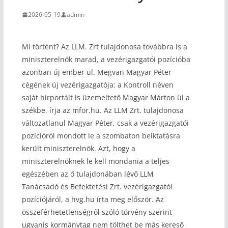
2026-05-19
admin
Mi történt? Az LLM. Zrt tulajdonosa továbbra is a
miniszterelnök marad, a vezérigazgatói pozícióba
azonban új ember ül. Megvan Magyar Péter
cégének új vezérigazgatója: a Kontroll néven
saját hírportált is üzemeltető Magyar Márton ül a
székbe, írja az mfor.hu. Az LLM Zrt. tulajdonosa
változatlanul Magyar Péter, csak a vezérigazgatói
pozícióról mondott le a szombaton beiktatásra
került miniszterelnök. Azt, hogy a
miniszterelnöknek le kell mondania a teljes
egészében az ő tulajdonában lévő LLM
Tanácsadó és Befektetési Zrt. vezérigazgatói
pozíciójáról, a hvg.hu írta meg először. Az
összeférhetetlenségről szóló törvény szerint
ugyanis kormánytag nem tölthet be más kereső