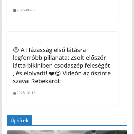
2026-06-08
😍 A Házasság első látásra
legforróbb pillanata: Zsolt először
látta bikiniben csodaszép feleségét
, és elolvadt! ❤️😍 Videón az őszinte
szavai Rebekáról:
2025-10-18
Új hírek