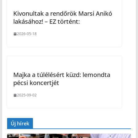
Kivonultak a rendőrök Marsi Anikó
lakásához! – EZ történt:
2026-05-18
Majka a túlélésért küzd: lemondta
pécsi koncertjét
2025-09-02
Új hírek