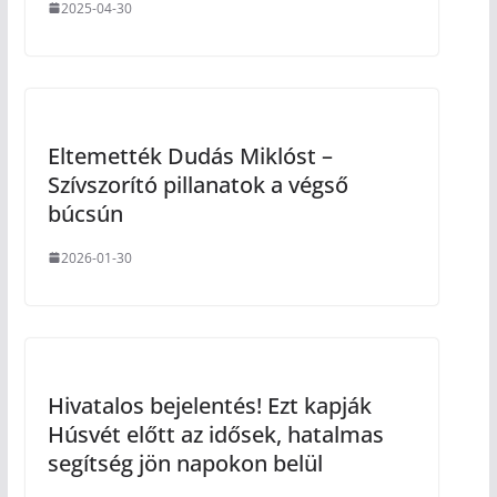
2025-04-30
Eltemették Dudás Miklóst –
Szívszorító pillanatok a végső
búcsún
2026-01-30
Hivatalos bejelentés! Ezt kapják
Húsvét előtt az idősek, hatalmas
segítség jön napokon belül