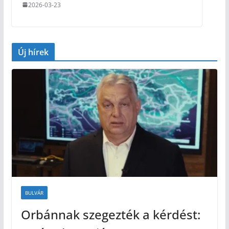
2026-03-23
Új hírek
BULVÁR
Orbánnak szegezték a kérdést: