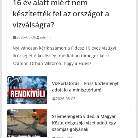
16 év alatt miért nem
készítették fel az országot a
vízválságra?
2026-08-06
admin
Nyilvánosan kérik számon a Fidesz 16 éves vízügyi
örökségét A közösségi médiában tömegek kérik
számon Orbán Viktoron, hogy a Fidesz
Vízkorlátozás – Friss közleményt
adott ki a minisztérium!
2026-08-06
Szívmelengető videó: a Magyar
Közút dolgozója vizet adott egy
szomjas gólyának!