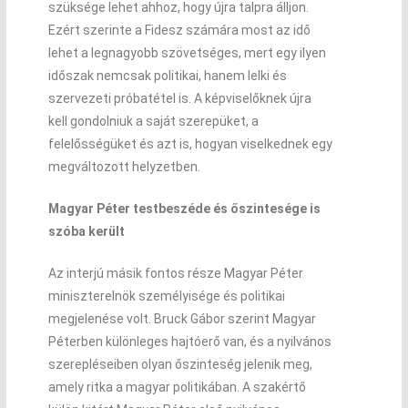
szüksége lehet ahhoz, hogy újra talpra álljon.
Ezért szerinte a Fidesz számára most az idő
lehet a legnagyobb szövetséges, mert egy ilyen
időszak nemcsak politikai, hanem lelki és
szervezeti próbatétel is. A képviselőknek újra
kell gondolniuk a saját szerepüket, a
felelősségüket és azt is, hogyan viselkednek egy
megváltozott helyzetben.
Magyar Péter testbeszéde és őszintesége is
szóba került
Az interjú másik fontos része Magyar Péter
miniszterelnök személyisége és politikai
megjelenése volt. Bruck Gábor szerint Magyar
Péterben különleges hajtóerő van, és a nyilvános
szerepléseiben olyan őszinteség jelenik meg,
amely ritka a magyar politikában. A szakértő