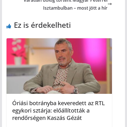
Váratlan dolog történt Magyar Péterrel
Isztambulban – most jött a hír
Ez is érdekelheti
Óriási botrányba keveredett az RTL
egykori sztárja: előállították a
rendőrségen Kaszás Gézát