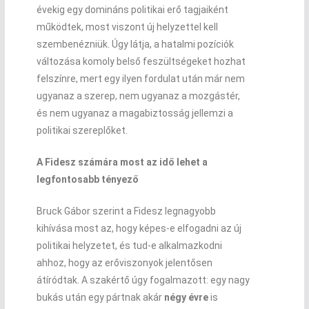
évekig egy domináns politikai erő tagjaiként
működtek, most viszont új helyzettel kell
szembenézniük. Úgy látja, a hatalmi pozíciók
változása komoly belső feszültségeket hozhat
felszínre, mert egy ilyen fordulat után már nem
ugyanaz a szerep, nem ugyanaz a mozgástér,
és nem ugyanaz a magabiztosság jellemzi a
politikai szereplőket.
A Fidesz számára most az idő lehet a
legfontosabb tényező
Bruck Gábor szerint a Fidesz legnagyobb
kihívása most az, hogy képes-e elfogadni az új
politikai helyzetet, és tud-e alkalmazkodni
ahhoz, hogy az erőviszonyok jelentősen
átíródtak. A szakértő úgy fogalmazott: egy nagy
bukás után egy pártnak akár
négy évre
is