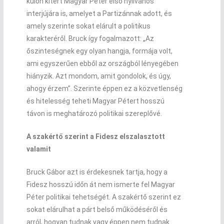
külön kitért Magyar Péter első nyilvános
interjújára is, amelyet a Partizánnak adott, és
amely szerinte sokat elárult a politikus
karakteréről. Bruck így fogalmazott: „Az
őszinteségnek egy olyan hangja, formája volt,
ami egyszerűen ebből az országból lényegében
hiányzik. Azt mondom, amit gondolok, és úgy,
ahogy érzem”. Szerinte éppen ez a közvetlenség
és hitelesség teheti Magyar Pétert hosszú
távon is meghatározó politikai szereplővé.
A szakértő szerint a Fidesz elszalasztott
valamit
Bruck Gábor azt is érdekesnek tartja, hogy a
Fidesz hosszú időn át nem ismerte fel Magyar
Péter politikai tehetségét. A szakértő szerint ez
sokat elárulhat a párt belső működéséről és
arról, hogyan tudnak vagy éppen nem tudnak