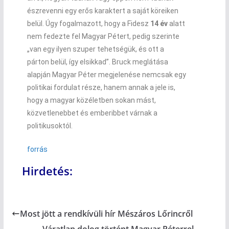
észrevenni egy erős karaktert a saját köreiken
belül. Úgy fogalmazott, hogy a Fidesz
14 év
alatt
nem fedezte fel Magyar Pétert, pedig szerinte
„van egy ilyen szuper tehetségük, és ott a
párton belül, így elsikkad”. Bruck meglátása
alapján Magyar Péter megjelenése nemcsak egy
politikai fordulat része, hanem annak a jele is,
hogy a magyar közéletben sokan mást,
közvetlenebbet és emberibbet várnak a
politikusoktól.
forrás
Hirdetés:
Most jött a rendkívüli hír Mészáros Lőrincről