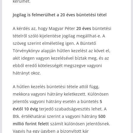
kerülhet.
Jogilag is felmerülhet a 20 éves büntetési tétel
A kérdés az, hogy Magyar Péter
20 éves
büntetési
tételről szóló kijelentése jogilag megállhat-e. A
szöveg szerint elméletileg igen. A Büntető
Törvénykönyv alapján hűtlen kezelést az követ el,
akit idegen vagyon kezelésével bíztak meg, és az
ebből eredő kötelességét megszegve vagyoni
hátrányt okoz.
A hűtlen kezelés büntetési tétele attól függ,
mekkora vagyoni hátrány keletkezett. Különösen
jelentős vagyoni hátrány esetén a büntetés
5
évtől 10 évig
terjedő szabadságvesztés lehet. A
Btk. értékhatárai szerint a vagyoni hátrány
500
millió forint felett
számít különösen jelentősnek.
Vagyis ha egy ügyben a bizonyított kár