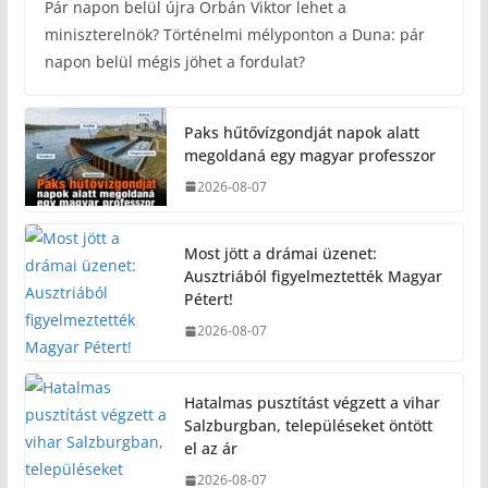
Pár napon belül újra Orbán Viktor lehet a
miniszterelnök? Történelmi mélyponton a Duna: pár
napon belül mégis jöhet a fordulat?
Paks hűtővízgondját napok alatt
megoldaná egy magyar professzor
2026-08-07
Most jött a drámai üzenet:
Ausztriából figyelmeztették Magyar
Pétert!
2026-08-07
Hatalmas pusztítást végzett a vihar
Salzburgban, településeket öntött
el az ár
2026-08-07