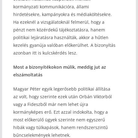
kormányzati kommunikációra, állami
hirdetésekre, kampányokra és médiaköltésekre.
Ha ezeknél a vizsgálatoknál felmerül, hogy a
pénzt nem közérdekű tájékoztatásra, hanem
politikai lejáratásra használták, akkor a hűtlen
kezelés gyanúja valóban előkerülhet. A bizonyítás
azonban itt is kulcskérdés lesz.
Most a bizonyítékokon múlik, meddig jut az
elszámoltatás
Magyar Péter egyik legerősebb politikai állítása
az volt, hogy szerinte ezek után Orbán Viktorból
vagy a Fideszből már nem lehet újra
kormányképes erő. Ezt azzal indokolta, hogy a
most előkerülő ügyek szerinte nem egyszerű
hibák vagy túlkapások, hanem rendszerszintű
bűncselekmények lehetnek.