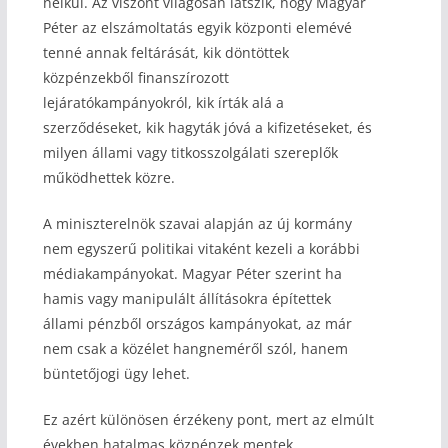
nélkül. Az viszont világosan látszik, hogy Magyar
Péter az elszámoltatás egyik központi elemévé
tenné annak feltárását, kik döntöttek
közpénzekből finanszírozott
lejáratókampányokról, kik írták alá a
szerződéseket, kik hagyták jóvá a kifizetéseket, és
milyen állami vagy titkosszolgálati szereplők
működhettek közre.
A miniszterelnök szavai alapján az új kormány
nem egyszerű politikai vitaként kezeli a korábbi
médiakampányokat. Magyar Péter szerint ha
hamis vagy manipulált állításokra építettek
állami pénzből országos kampányokat, az már
nem csak a közélet hangneméről szól, hanem
büntetőjogi ügy lehet.
Ez azért különösen érzékeny pont, mert az elmúlt
években hatalmas közpénzek mentek