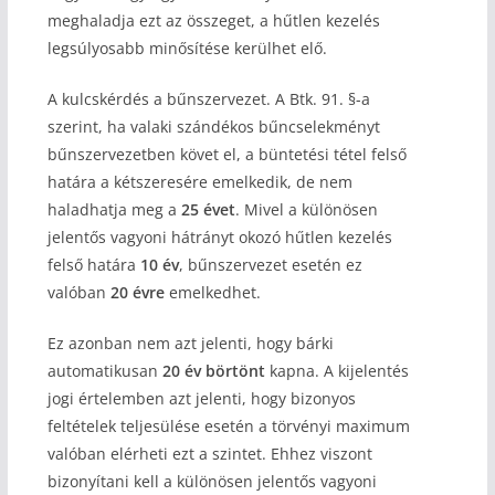
meghaladja ezt az összeget, a hűtlen kezelés
legsúlyosabb minősítése kerülhet elő.
A kulcskérdés a bűnszervezet. A Btk. 91. §-a
szerint, ha valaki szándékos bűncselekményt
bűnszervezetben követ el, a büntetési tétel felső
határa a kétszeresére emelkedik, de nem
haladhatja meg a
25 évet
. Mivel a különösen
jelentős vagyoni hátrányt okozó hűtlen kezelés
felső határa
10 év
, bűnszervezet esetén ez
valóban
20 évre
emelkedhet.
Ez azonban nem azt jelenti, hogy bárki
automatikusan
20 év börtönt
kapna. A kijelentés
jogi értelemben azt jelenti, hogy bizonyos
feltételek teljesülése esetén a törvényi maximum
valóban elérheti ezt a szintet. Ehhez viszont
bizonyítani kell a különösen jelentős vagyoni