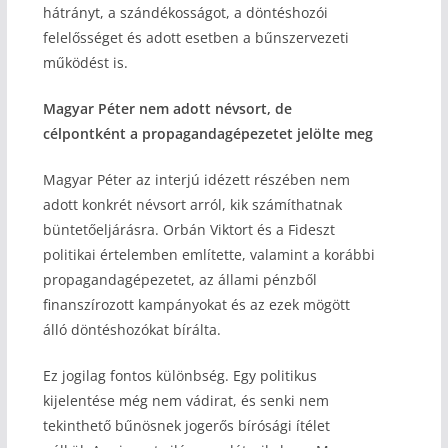
hátrányt, a szándékosságot, a döntéshozói
felelősséget és adott esetben a bűnszervezeti
működést is.
Magyar Péter nem adott névsort, de
célpontként a propagandagépezetet jelölte meg
Magyar Péter az interjú idézett részében nem
adott konkrét névsort arról, kik számíthatnak
büntetőeljárásra. Orbán Viktort és a Fideszt
politikai értelemben említette, valamint a korábbi
propagandagépezetet, az állami pénzből
finanszírozott kampányokat és az ezek mögött
álló döntéshozókat bírálta.
Ez jogilag fontos különbség. Egy politikus
kijelentése még nem vádirat, és senki nem
tekinthető bűnösnek jogerős bírósági ítélet