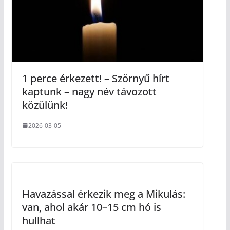
1 perce érkezett! – Szörnyű hírt
kaptunk – nagy név távozott
közülünk!
2026-03-05
Havazással érkezik meg a Mikulás:
van, ahol akár 10–15 cm hó is
hullhat