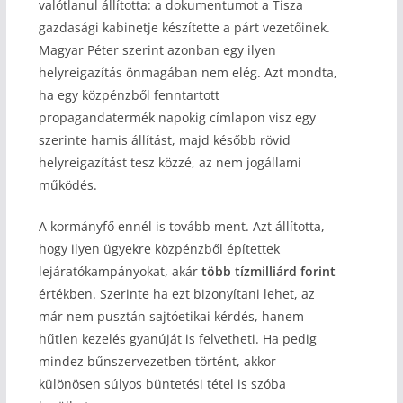
valótlanul állította: a dokumentumot a Tisza
gazdasági kabinetje készítette a párt vezetőinek.
Magyar Péter szerint azonban egy ilyen
helyreigazítás önmagában nem elég. Azt mondta,
ha egy közpénzből fenntartott
propagandatermék napokig címlapon visz egy
szerinte hamis állítást, majd később rövid
helyreigazítást tesz közzé, az nem jogállami
működés.
A kormányfő ennél is tovább ment. Azt állította,
hogy ilyen ügyekre közpénzből építettek
lejáratókampányokat, akár
több tízmilliárd forint
értékben. Szerinte ha ezt bizonyítani lehet, az
már nem pusztán sajtóetikai kérdés, hanem
hűtlen kezelés gyanúját is felvetheti. Ha pedig
mindez bűnszervezetben történt, akkor
különösen súlyos büntetési tétel is szóba