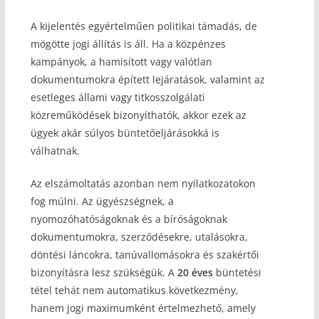
A kijelentés egyértelműen politikai támadás, de
mögötte jogi állítás is áll. Ha a közpénzes
kampányok, a hamisított vagy valótlan
dokumentumokra épített lejáratások, valamint az
esetleges állami vagy titkosszolgálati
közreműködések bizonyíthatók, akkor ezek az
ügyek akár súlyos büntetőeljárásokká is
válhatnak.
Az elszámoltatás azonban nem nyilatkozatokon
fog múlni. Az ügyészségnek, a
nyomozóhatóságoknak és a bíróságoknak
dokumentumokra, szerződésekre, utalásokra,
döntési láncokra, tanúvallomásokra és szakértői
bizonyításra lesz szükségük. A
20 éves
büntetési
tétel tehát nem automatikus következmény,
hanem jogi maximumként értelmezhető, amely