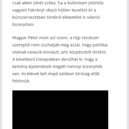
csak akkor jöhet szóba, ha a különösen jelentős
vagyoni hátrányt okozó hűtlen kezelést és a
bűnszervezetben történő elkövetést is sikerül
bizonyítani.
Magyar Péter most azt üzeni: a régi rendszer
szereplői nem úszhatják meg azzal, hogy politikai
vitának nevezik mindazt, ami közpénzből történt.
A következő hónapokban derülhet ki, hogy a
kemény kijelentések mögött mennyi bizonyíték
van, és kiknek kell majd valóban bíróság előtt
felelniük.