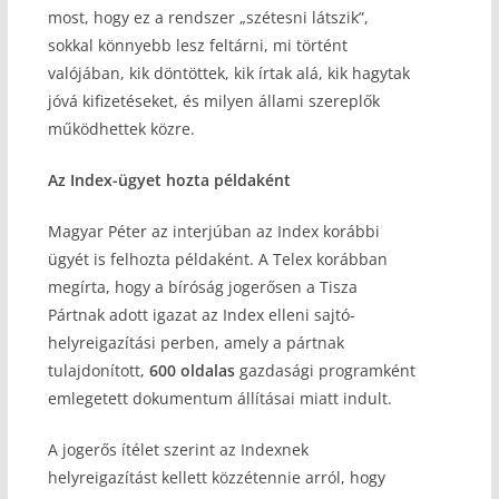
most, hogy ez a rendszer „szétesni látszik”,
sokkal könnyebb lesz feltárni, mi történt
valójában, kik döntöttek, kik írtak alá, kik hagytak
jóvá kifizetéseket, és milyen állami szereplők
működhettek közre.
Az Index-ügyet hozta példaként
Magyar Péter az interjúban az Index korábbi
ügyét is felhozta példaként. A Telex korábban
megírta, hogy a bíróság jogerősen a Tisza
Pártnak adott igazat az Index elleni sajtó-
helyreigazítási perben, amely a pártnak
tulajdonított,
600 oldalas
gazdasági programként
emlegetett dokumentum állításai miatt indult.
A jogerős ítélet szerint az Indexnek
helyreigazítást kellett közzétennie arról, hogy