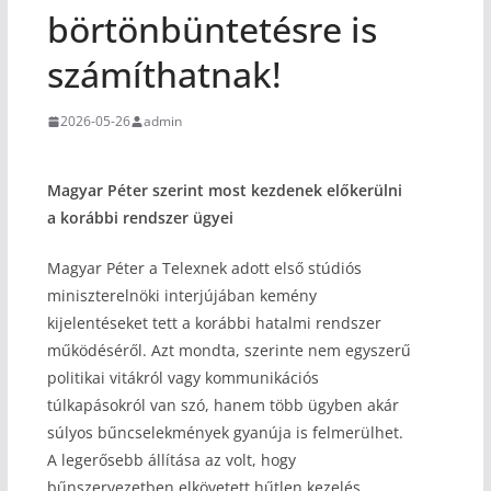
börtönbüntetésre is
számíthatnak!
2026-05-26
admin
Magyar Péter szerint most kezdenek előkerülni
a korábbi rendszer ügyei
Magyar Péter a Telexnek adott első stúdiós
miniszterelnöki interjújában kemény
kijelentéseket tett a korábbi hatalmi rendszer
működéséről. Azt mondta, szerinte nem egyszerű
politikai vitákról vagy kommunikációs
túlkapásokról van szó, hanem több ügyben akár
súlyos bűncselekmények gyanúja is felmerülhet.
A legerősebb állítása az volt, hogy
bűnszervezetben elkövetett hűtlen kezelés