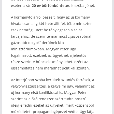
esetén akár
20 év börtönbüntetés
is szóba jöhet.
A kormányfő arról beszélt, hogy az új kormány
hivatalosan alig
két hete
állt fel, több miniszter
csak nemrég jutott be ténylegesen a saját
tárcájához, de szerinte már most „gázosabbnál
gázosabb dolgok” derülnek ki a
minisztériumokban. Magyar Péter úgy
fogalmazott, ezeknek az ügyeknek a jelentős
része szerinte bűncselekmény lehet, ezért az
elszámoltatás nem maradhat politikai szinten.
Az interjúban szóba kerültek az uniós források, a
vagyonvisszaszerzés, a kegyelmi ügy, valamint az
új kormány első konfliktusai is. Magyar Péter
szerint az előző rendszer azért tudta hosszú
ideig elfedni ezeket az ügyeket, mert közpénzből
működtetett propagandagépezet védte. Úgy látja,