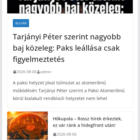
BULVÁR
Tarjányi Péter szerint nagyobb
baj közeleg: Paks leállása csak
figyelmeztetés
2026-08-06
admin
A paksi helyzet jóval túlmutat az atomerőmű
működésén Tarjányi Péter szerint a Paksi Atomerőmű
körül kialakult rendkívüli helyzetet nem lehet
Hőkupola – Rossz hírek érkeztek,
ez vár ránk a hidegfront után!
2026-08-06