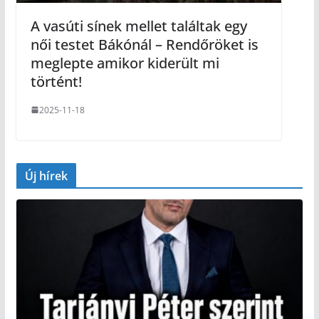
A vasúti sínek mellet találtak egy
női testet Bákónál – Rendőröket is
meglepte amikor kiderült mi
történt!
2025-11-18
Új hírek