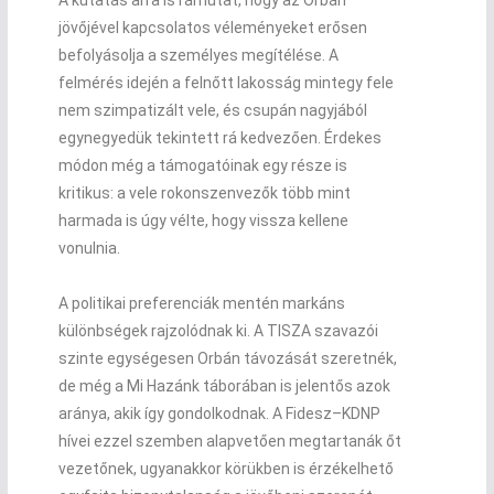
A kutatás arra is rámutat, hogy az Orbán
jövőjével kapcsolatos véleményeket erősen
befolyásolja a személyes megítélése. A
felmérés idején a felnőtt lakosság mintegy fele
nem szimpatizált vele, és csupán nagyjából
egynegyedük tekintett rá kedvezően. Érdekes
módon még a támogatóinak egy része is
kritikus: a vele rokonszenvezők több mint
harmada is úgy vélte, hogy vissza kellene
vonulnia.
A politikai preferenciák mentén markáns
különbségek rajzolódnak ki. A TISZA szavazói
szinte egységesen Orbán távozását szeretnék,
de még a Mi Hazánk táborában is jelentős azok
aránya, akik így gondolkodnak. A Fidesz–KDNP
hívei ezzel szemben alapvetően megtartanák őt
vezetőnek, ugyanakkor körükben is érzékelhető