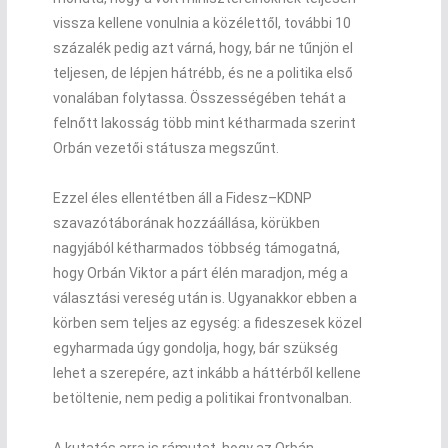
vissza kellene vonulnia a közélettől, további 10
százalék pedig azt várná, hogy, bár ne tűnjön el
teljesen, de lépjen hátrébb, és ne a politika első
vonalában folytassa. Összességében tehát a
felnőtt lakosság több mint kétharmada szerint
Orbán vezetői státusza megszűnt.
Ezzel éles ellentétben áll a Fidesz–KDNP
szavazótáborának hozzáállása, körükben
nagyjából kétharmados többség támogatná,
hogy Orbán Viktor a párt élén maradjon, még a
választási vereség után is. Ugyanakkor ebben a
körben sem teljes az egység: a fideszesek közel
egyharmada úgy gondolja, hogy, bár szükség
lehet a szerepére, azt inkább a háttérből kellene
betöltenie, nem pedig a politikai frontvonalban.