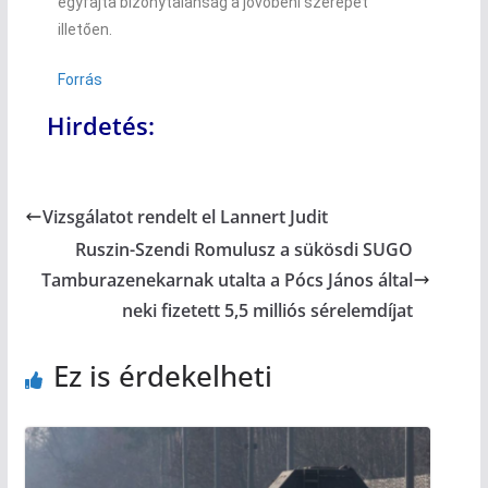
egyfajta bizonytalanság a jövőbeni szerepét
illetően.
Forrás
Hirdetés:
Vizsgálatot rendelt el Lannert Judit
Ruszin-Szendi Romulusz a sükösdi SUGO
Tamburazenekarnak utalta a Pócs János által
neki fizetett 5,5 milliós sérelemdíjat
Ez is érdekelheti