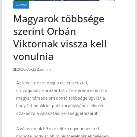
BULVÁR
Magyarok többsége
szerint Orbán
Viktornak vissza kell
vonulnia
2026-05-23
admin
Az Idea Intézet május elején készült,
országosan reprezentatív felmérése szerint a
magyar társadalom döntő többsége úgy látja,
hogy Orbán Viktor politikai pályájának jelenlegi
szakasza a választási vereséggel lezárult.
A válaszadók 59 százaléka egyenesen azt
mondta, hogy a volt miniszterelnöknek teljesen