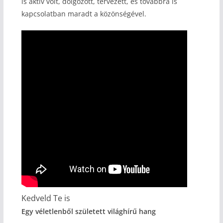
is aktív volt, dolgozott, tervezett, és továbbra is
kapcsolatban maradt a közönségével.
Kedveld Te is
Egy véletlenből született világhírű hang