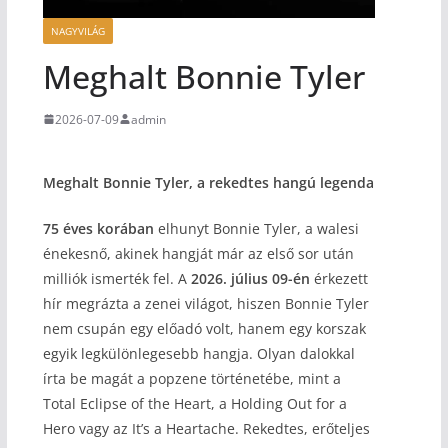
NAGYVILÁG
Meghalt Bonnie Tyler
2026-07-09
admin
Meghalt Bonnie Tyler, a rekedtes hangú legenda
75 éves korában
elhunyt Bonnie Tyler, a walesi
énekesnő, akinek hangját már az első sor után
milliók ismerték fel. A
2026. július 09-én
érkezett
hír megrázta a zenei világot, hiszen Bonnie Tyler
nem csupán egy előadó volt, hanem egy korszak
egyik legkülönlegesebb hangja. Olyan dalokkal
írta be magát a popzene történetébe, mint a
Total Eclipse of the Heart, a Holding Out for a
Hero vagy az It’s a Heartache. Rekedtes, erőteljes