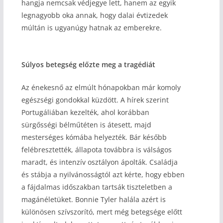
hangja nemcsak védjegye lett, hanem az egyik
legnagyobb oka annak, hogy dalai évtizedek
múltán is ugyanúgy hatnak az emberekre.
Súlyos betegség előzte meg a tragédiát
Az énekesnő az elmúlt hónapokban már komoly
egészségi gondokkal küzdött. A hírek szerint
Portugáliában kezelték, ahol korábban
sürgősségi bélműtéten is átesett, majd
mesterséges kómába helyezték. Bár később
felébresztették, állapota továbbra is válságos
maradt, és intenzív osztályon ápolták. Családja
és stábja a nyilvánosságtól azt kérte, hogy ebben
a fájdalmas időszakban tartsák tiszteletben a
magánéletüket. Bonnie Tyler halála azért is
különösen szívszorító, mert még betegsége előtt