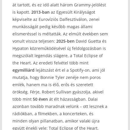
át tartott, és ez idő alatt három Grammy-jelölést
is kapott.
2013-ban
az Egyesült Királyságot
képviselte az Eurovíziós Dalfesztiválon, zenei
munkásságát pedig később magas állami
elismeréssel is méltatták. Az elmúlt években sem
vonult vissza teljesen:
2025-ben
David Guetta és
Hypaton közreműködésével új feldolgozásban is
megszólalt legendás slágere, a Total Eclipse of
the Heart. Az eredeti felvétel több mint
egymilliárd
lejátszást ért el a Spotify-on, ami jól
mutatja, hogy Bonnie Tyler zenéje nem poros
emlék, hanem ma is élő, erős és szeretett
örökség. Férje, Robert Sullivan gyászolja, akivel
több mint
50 éven
át élt házasságban. Dalai
azonban tovább maradnak velünk – ott lesznek a
rádiókban, a filmekben, a koncerteken, és
minden olyan pillanatban, amikor valaki újra
együtt énekli vele: Total Eclipse of the Heart.