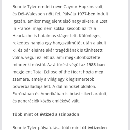
Bonnie Tyler eredeti neve Gaynor Hopkins volt,
és Dél-Walesben nőtt fel. Pályája
1977-ben
indult
igazán, amikor megjelent első nagy sikere, a Lost
in France, majd nem sokkal később az It’s a
Heartache is hatalmas sláger lett. Különleges,
rekedtes hangja egy hangszálműtét után alakult
ki, és bár eleinte akár tragédiának is tűnhetett
volna, végül ez lett az, ami megkülönböztette
mindenki mástól. Az áttörést végül az
1983-ban
megjelent Total Eclipse of the Heart hozta meg
számára, amely a világ egyik legismertebb
powerballadája lett. A dal mindkét oldalon,
Európában és Amerikában is óriási sikert aratott,
és generációk közös emlékévé vált.
Több mint öt évtized a színpadon
Bonnie Tyler pályafutása több mint
öt évtizeden