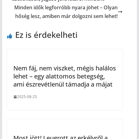
Minden idők legforróbb nyara jöhet – Olyan
hőség lesz, amiben már dolgozni sem lehet!
Ez is érdekelheti
Nem fáj, nem viszket, mégis halálos
lehet – egy alattomos betegség,
ami észrevétlenül támadja a májat
2025-08-25
Most jött! Leugrott az erkélyről a