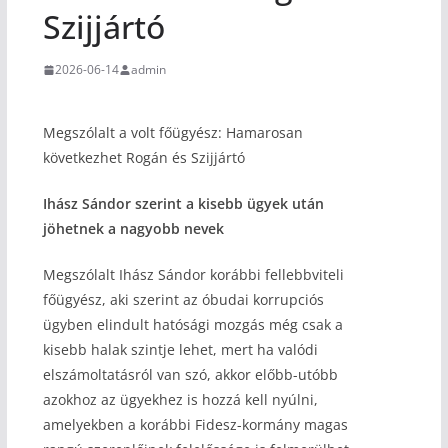
Szijjártó
2026-06-14
admin
Megszólalt a volt főügyész: Hamarosan
következhet Rogán és Szijjártó
Ihász Sándor szerint a kisebb ügyek után
jöhetnek a nagyobb nevek
Megszólalt Ihász Sándor korábbi fellebbviteli
főügyész, aki szerint az óbudai korrupciós
ügyben elindult hatósági mozgás még csak a
kisebb halak szintje lehet, mert ha valódi
elszámoltatásról van szó, akkor előbb-utóbb
azokhoz az ügyekhez is hozzá kell nyúlni,
amelyekben a korábbi Fidesz-kormány magas