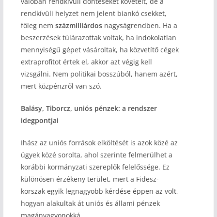
valóban rendkívüli döntéseket követelt, de a
rendkívüli helyzet nem jelent biankó csekket,
főleg nem
százmilliárdos
nagyságrendben. Ha a
beszerzések túlárazottak voltak, ha indokolatlan
mennyiségű gépet vásároltak, ha közvetítő cégek
extraprofitot értek el, akkor azt végig kell
vizsgálni. Nem politikai bosszúból, hanem azért,
mert közpénzről van szó.
Balásy, Tiborcz, uniós pénzek: a rendszer
idegpontjai
Ihász az uniós források elköltését is azok közé az
ügyek közé sorolta, ahol szerinte felmerülhet a
korábbi kormányzati szereplők felelőssége. Ez
különösen érzékeny terület, mert a Fidesz-
korszak egyik legnagyobb kérdése éppen az volt,
hogyan alakultak át uniós és állami pénzek
magánvagyonokká.