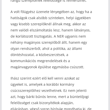
rangú szereplőinek felelőssége is felmerülhet.
A volt főügyész üzenete lényegében az, hogy ha a
hatóságok csak alsóbb szinteken, helyi ügyekben
vagy kisebb szereplőknél állnak meg, akkor az
nem valódi elszámoltatás lesz, hanem látványos,
de korlátozott tisztogatás. A NER ugyanis nem
néhány magányos szereplőből állt, hanem egy
olyan rendszerből, ahol a politika, az állami
döntéshozatal, a közbeszerzések, a
kommunikációs megrendelések és a
magánvagyonok épülése egymásba csúszott.
Ihász szerint ezért elő kell venni azokat az
ügyeket is, amelyek a korábbi kormány
csúcsszereplőihez vezethetnek. Ez nem jelenti
azt, hogy bárki bűnös lenne, mert a büntetőjogi
felelősséget csak bizonyítékok alapján,
eljárásban, végső soron bíróság mondhatja ki, de