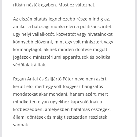
ritkán nézték egyben. Most ez változhat.
Az elszámoltatás legnehezebb része mindig az,
amikor a hatósági munka eléri a politikai szintet.
Egy helyi vállalkozót, közvetítőt vagy hivatalnokot
könnyebb elővenni, mint egy volt minisztert vagy
kormánytagot, akinek minden döntése mögött
jogászok, minisztériumi apparátusok és politikai
védőfalak álltak.
Rogán Antal és Szijjártó Péter neve nem azért
került elő, mert egy volt főügyész hangzatos
mondatokat akar mondani, hanem azért, mert
mindketten olyan ügyekhez kapcsolódnak a
közbeszédben, amelyekben hatalmas összegek,
állami döntések és máig tisztázatlan részletek
vannak.