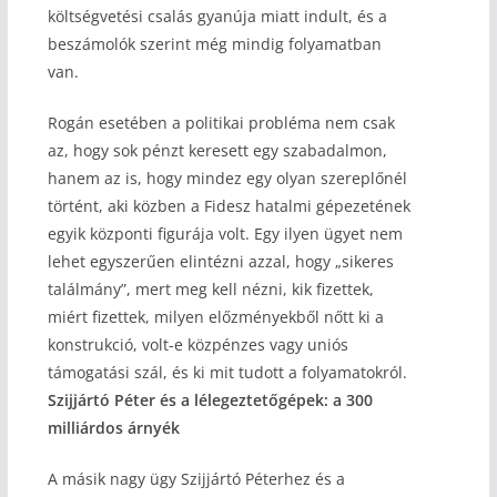
költségvetési csalás gyanúja miatt indult, és a
beszámolók szerint még mindig folyamatban
van.
Rogán esetében a politikai probléma nem csak
az, hogy sok pénzt keresett egy szabadalmon,
hanem az is, hogy mindez egy olyan szereplőnél
történt, aki közben a Fidesz hatalmi gépezetének
egyik központi figurája volt. Egy ilyen ügyet nem
lehet egyszerűen elintézni azzal, hogy „sikeres
találmány”, mert meg kell nézni, kik fizettek,
miért fizettek, milyen előzményekből nőtt ki a
konstrukció, volt-e közpénzes vagy uniós
támogatási szál, és ki mit tudott a folyamatokról.
Szijjártó Péter és a lélegeztetőgépek: a 300
milliárdos árnyék
A másik nagy ügy Szijjártó Péterhez és a