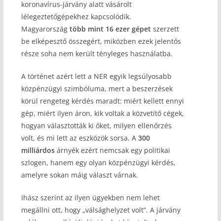
koronavírus-járvány alatt vásárolt
lélegeztetőgépekhez kapcsolódik.
Magyarország
több mint 16 ezer gépet
szerzett
be elképesztő összegért, miközben ezek jelentős
része soha nem került tényleges használatba.
A történet azért lett a NER egyik legsúlyosabb
közpénzügyi szimbóluma, mert a beszerzések
körül rengeteg kérdés maradt: miért kellett ennyi
gép, miért ilyen áron, kik voltak a közvetítő cégek,
hogyan választották ki őket, milyen ellenőrzés
volt, és mi lett az eszközök sorsa. A
300
milliárdos
árnyék ezért nemcsak egy politikai
szlogen, hanem egy olyan közpénzügyi kérdés,
amelyre sokan máig választ várnak.
Ihász szerint az ilyen ügyekben nem lehet
megállni ott, hogy „válsághelyzet volt”. A járvány