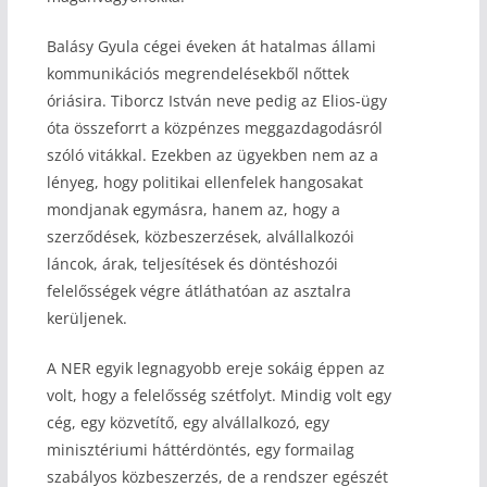
Balásy Gyula cégei éveken át hatalmas állami
kommunikációs megrendelésekből nőttek
óriásira. Tiborcz István neve pedig az Elios-ügy
óta összeforrt a közpénzes meggazdagodásról
szóló vitákkal. Ezekben az ügyekben nem az a
lényeg, hogy politikai ellenfelek hangosakat
mondjanak egymásra, hanem az, hogy a
szerződések, közbeszerzések, alvállalkozói
láncok, árak, teljesítések és döntéshozói
felelősségek végre átláthatóan az asztalra
kerüljenek.
A NER egyik legnagyobb ereje sokáig éppen az
volt, hogy a felelősség szétfolyt. Mindig volt egy
cég, egy közvetítő, egy alvállalkozó, egy
minisztériumi háttérdöntés, egy formailag
szabályos közbeszerzés, de a rendszer egészét