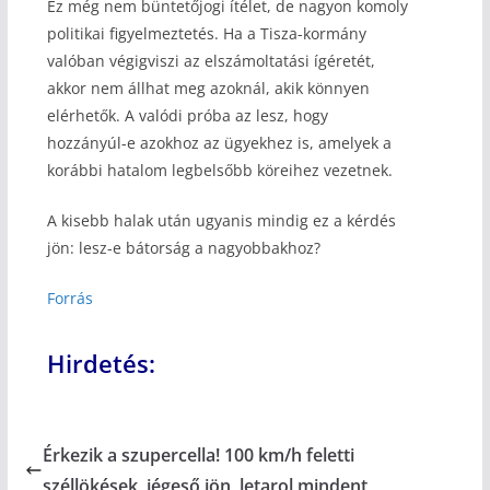
Ez még nem büntetőjogi ítélet, de nagyon komoly
politikai figyelmeztetés. Ha a Tisza-kormány
valóban végigviszi az elszámoltatási ígéretét,
akkor nem állhat meg azoknál, akik könnyen
elérhetők. A valódi próba az lesz, hogy
hozzányúl-e azokhoz az ügyekhez is, amelyek a
korábbi hatalom legbelsőbb köreihez vezetnek.
A kisebb halak után ugyanis mindig ez a kérdés
jön: lesz-e bátorság a nagyobbakhoz?
Forrás
Hirdetés:
Érkezik a szupercella! 100 km/h feletti
széllökések, jégeső jön, letarol mindent