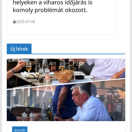
helyeken a viharos időjárás is
komoly problémát okozott.
2025-07-08
Új hírek
BULVÁR