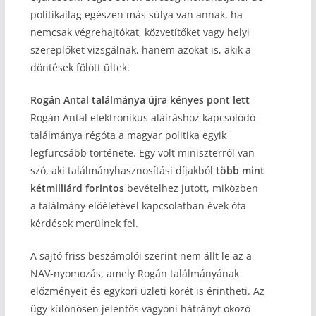
politikailag egészen más súlya van annak, ha
nemcsak végrehajtókat, közvetítőket vagy helyi
szereplőket vizsgálnak, hanem azokat is, akik a
döntések fölött ültek.
Rogán Antal találmánya újra kényes pont lett
Rogán Antal elektronikus aláíráshoz kapcsolódó
találmánya régóta a magyar politika egyik
legfurcsább története. Egy volt miniszterről van
szó, aki találmányhasznosítási díjakból
több mint
kétmilliárd forintos
bevételhez jutott, miközben
a találmány előéletével kapcsolatban évek óta
kérdések merülnek fel.
A sajtó friss beszámolói szerint nem állt le az a
NAV-nyomozás, amely Rogán találmányának
előzményeit és egykori üzleti körét is érintheti. Az
ügy különösen jelentős vagyoni hátrányt okozó