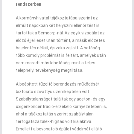
rendszerben
A kormányhivatal tájékoztatása szerint az
elmúlt napokban két helyszíni ellenőrzést is
tartottak a Semcorp-nál. Az egyik vizsgálat az
előző éjjeli eset után történt, a másik előzetes
bejelentés nélkül, éjszaka zajlott. A hatóság
több komoly problémát is feltárt, amelyek után
nem maradt más lehetőség, mint a teljes
telephelyi tevékenység megtiltása.
A beépített tűzoltó berendezés működését
biztosító szivattyú üzemképtelen volt.
Szabálytalanságot találtak egy aceton- és egy
oxigénkoncentráció-érzékelő környezetében is,
ahol a tájékoztatás szerint szabálytalan
térfogatszázalék-hígítás volt kialakítva.
Emellett a bevonatoló épület védelmét ellátó