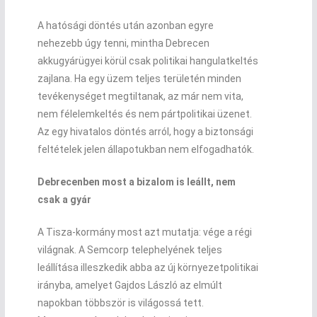
A hatósági döntés után azonban egyre
nehezebb úgy tenni, mintha Debrecen
akkugyárügyei körül csak politikai hangulatkeltés
zajlana. Ha egy üzem teljes területén minden
tevékenységet megtiltanak, az már nem vita,
nem félelemkeltés és nem pártpolitikai üzenet.
Az egy hivatalos döntés arról, hogy a biztonsági
feltételek jelen állapotukban nem elfogadhatók.
Debrecenben most a bizalom is leállt, nem
csak a gyár
A Tisza-kormány most azt mutatja: vége a régi
világnak. A Semcorp telephelyének teljes
leállítása illeszkedik abba az új környezetpolitikai
irányba, amelyet Gajdos László az elmúlt
napokban többször is világossá tett.