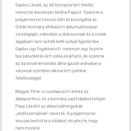
Gajdos László, az élő környezetért felelős
miniszter keményen bírálta Pappot. Szerinte a
polgármester hosszú időn át kiszolgálta az
Orbán-kormány elhibázott akkumulátoripari
stratégiáját, miközben a debreceniek és a civilek
aggályait nem vették kellő súllyal figyelembe.
Gajdos úgy fogalmazott: minimum egy őszinte
bocsánatkérés lett volna elvárható, de szerinte
az azonnali lemondás állna igazán arányban a
várossal szemben elkövetett politikai
felelősséggel.
Magyar Péter is csatlakozott ehhez az
állásponthoz, és a kormány sajtótájékoztatóján
Papp Lászlót az akkumulátorgyárak
„védőszentjének” nevezte. A polgármester
visszautasította a vádakat, és jelezte, hogy
nem mond le.