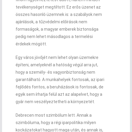
tevékenységet megtiltott. Ez erős üzenet az
összes hasonló üzemnek is: a szabályok nem
ajánlások, a tűzvédelmi előírások nem
formaságok, a magyar emberek biztonsága
pedig nem lehet másodlagos a termelési
érdekek mögött.
Egy város jövőjét nem lehet olyan üzemekre
építeni, amelyeknél a hatóság végül arra jut,
hogy a személy- és vagyonbiztonság nem
garantálható. A munkahelyek fontosak, az ipari
fejlődés fontos, a beruházások is fontosak, de
egyik sem írhatja felül azt az alapelvet, hogy a
gyár nem veszélyeztetheti a környezetét.
Debrecen most szimbólum lett. Annak a
szimbóluma, hogy a régi iparpolitika milyen
kockázatokat hagyott maga után, és annak is,