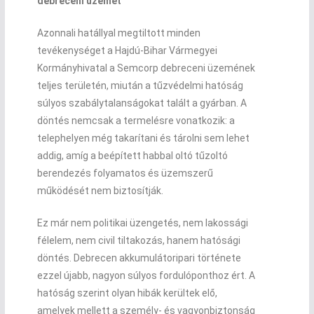
debreceni üzemét
Azonnali hatállyal megtiltott minden
tevékenységet a Hajdú-Bihar Vármegyei
Kormányhivatal a Semcorp debreceni üzemének
teljes területén, miután a tűzvédelmi hatóság
súlyos szabálytalanságokat talált a gyárban. A
döntés nemcsak a termelésre vonatkozik: a
telephelyen még takarítani és tárolni sem lehet
addig, amíg a beépített habbal oltó tűzoltó
berendezés folyamatos és üzemszerű
működését nem biztosítják.
Ez már nem politikai üzengetés, nem lakossági
félelem, nem civil tiltakozás, hanem hatósági
döntés. Debrecen akkumulátoripari története
ezzel újabb, nagyon súlyos fordulóponthoz ért. A
hatóság szerint olyan hibák kerültek elő,
amelyek mellett a személy- és vagyonbiztonság