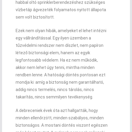
habbal oltó sprinklerberendezéshez szükséges
vízbetáp ágvezeték folyamatos nyitott állapota
sem volt biztosított.
Ezek nem olyan hibák, amelyeket el lehet intézni
egy vállrándítással. Egy ilyen üzemben a
tűzvédelmi rendszer nem díszlet, nem papíron
létező biztonsági elem, hanem az egyik
legfontosabb védelem. Ha ez nem működik,
akkor nem lehet úgy tenni, mintha minden
rendben lenne. A hatósági döntés pontosan ezt
mondja ki: amíg a biztonság nem garantálható,
addig nincs termelés, nincs tárolás, nincs
takarítás, nincs semmilyen tevékenység.
A debreceniek évek óta azt hallgatták, hogy
minden ellenőrzött, minden szabályos, minden
biztonságos. A mostani döntés viszont egészen