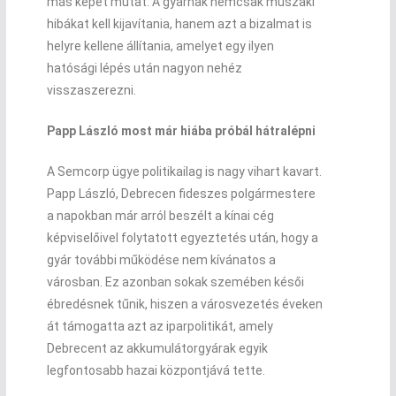
más képet mutat. A gyárnak nemcsak műszaki
hibákat kell kijavítania, hanem azt a bizalmat is
helyre kellene állítania, amelyet egy ilyen
hatósági lépés után nagyon nehéz
visszaszerezni.
Papp László most már hiába próbál hátralépni
A Semcorp ügye politikailag is nagy vihart kavart.
Papp László, Debrecen fideszes polgármestere
a napokban már arról beszélt a kínai cég
képviselőivel folytatott egyeztetés után, hogy a
gyár további működése nem kívánatos a
városban. Ez azonban sokak szemében késői
ébredésnek tűnik, hiszen a városvezetés éveken
át támogatta azt az iparpolitikát, amely
Debrecent az akkumulátorgyárak egyik
legfontosabb hazai központjává tette.