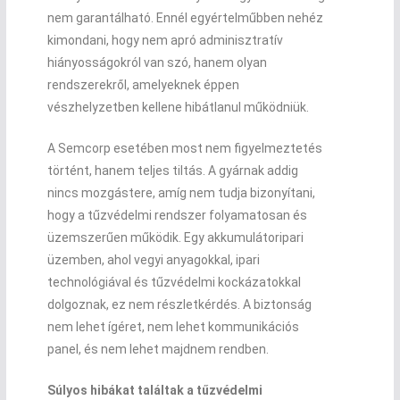
nem garantálható. Ennél egyértelműbben nehéz
kimondani, hogy nem apró adminisztratív
hiányosságokról van szó, hanem olyan
rendszerekről, amelyeknek éppen
vészhelyzetben kellene hibátlanul működniük.
A Semcorp esetében most nem figyelmeztetés
történt, hanem teljes tiltás. A gyárnak addig
nincs mozgástere, amíg nem tudja bizonyítani,
hogy a tűzvédelmi rendszer folyamatosan és
üzemszerűen működik. Egy akkumulátoripari
üzemben, ahol vegyi anyagokkal, ipari
technológiával és tűzvédelmi kockázatokkal
dolgoznak, ez nem részletkérdés. A biztonság
nem lehet ígéret, nem lehet kommunikációs
panel, és nem lehet majdnem rendben.
Súlyos hibákat találtak a tűzvédelmi