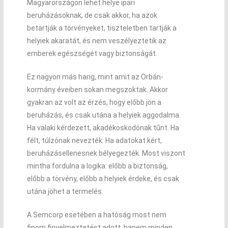
Magyarországon lehet helye ipari
beruházásoknak, de csak akkor, ha azok
betartják a törvényeket, tiszteletben tartják a
helyiek akaratát, és nem veszélyeztetik az
emberek egészségét vagy biztonságát.
Ez nagyon más hang, mint amit az Orbán-
kormány éveiben sokan megszoktak. Akkor
gyakran az volt az érzés, hogy előbb jön a
beruházás, és csak utána a helyiek aggodalma.
Ha valaki kérdezett, akadékoskodónak tűnt. Ha
félt, túlzónak nevezték. Ha adatokat kért,
beruházásellenesnek bélyegezték. Most viszont
mintha fordulna a logika: előbb a biztonság,
előbb a törvény, előbb a helyiek érdeke, és csak
utána jöhet a termelés.
A Semcorp esetében a hatóság most nem
finom figyelmeztetést adott, hanem minden