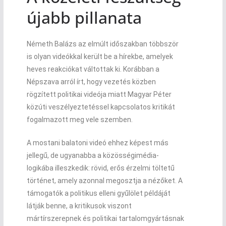
újabb pillanata
Németh Balázs az elmúlt időszakban többször
is olyan videókkal került be a hírekbe, amelyek
heves reakciókat váltottak ki. Korábban a
Népszava arról írt, hogy vezetés közben
rögzített politikai videója miatt Magyar Péter
közúti veszélyeztetéssel kapcsolatos kritikát
fogalmazott meg vele szemben.
A mostani balatoni videó ehhez képest más
jellegű, de ugyanabba a közösségimédia-
logikába illeszkedik: rövid, erős érzelmi töltetű
történet, amely azonnal megosztja a nézőket. A
támogatók a politikus elleni gyűlölet példáját
látják benne, a kritikusok viszont
mártírszerepnek és politikai tartalomgyártásnak