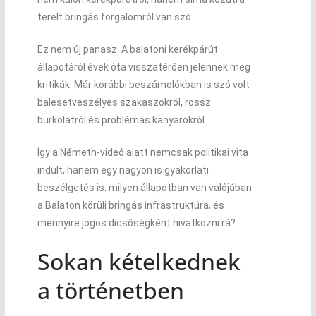
terelt bringás forgalomról van szó.
Ez nem új panasz. A balatoni kerékpárút
állapotáról évek óta visszatérően jelennek meg
kritikák. Már korábbi beszámolókban is szó volt
balesetveszélyes szakaszokról, rossz
burkolatról és problémás kanyarokról.
Így a Németh-videó alatt nemcsak politikai vita
indult, hanem egy nagyon is gyakorlati
beszélgetés is: milyen állapotban van valójában
a Balaton körüli bringás infrastruktúra, és
mennyire jogos dicsőségként hivatkozni rá?
Sokan kételkednek
a történetben