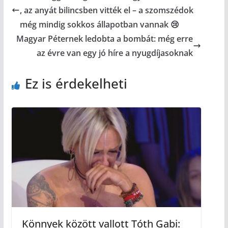
, az anyát bilincsben vitték el – a szomszédok
még mindig sokkos állapotban vannak 😢
Magyar Péternek ledobta a bombát: még erre
az évre van egy jó híre a nyugdíjasoknak
Ez is érdekelheti
Könnyek között vallott Tóth Gabi: