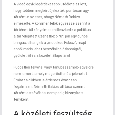
A videó egyik legérdekesebb utóélete az lett,
hogy többen megkérdőjelezték, pontosan úgy
történt-e az eset, ahogy Németh Balázs
elmesélte. A kommentelők egy része szerint a
történet túl kényelmesen illeszkedik a politikus
által felépített üzenetbe: ő fut, jön egy dühös
bringás, elhangzik a „mocskos Fidesz”, majd
ebből máris lehet beszélni hálátlanságról,
gyűlöletről és a közélet állapotáról.
Független felvétel vagy tanúbeszámoló egyelőre
nem ismert, amely megerősítené a jelenetet.
Emiatt a cikkben is érdemes óvatosan
fogalmazni: Németh Balázs állítása szerint
történt a szóváltás, nem pedig bizonyított
tényként.
A közéleti feszültség