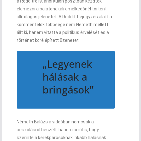
a Redditre is, ahol külön posztban kezdték
elemezni a balatonakali emelkedőnél történt
állítólagos jelenetet. A Reddit-bejegyzés alatt a
kommentelők többsége nem Németh mellett
állt ki, hanem vitatta a politikus érvelését és a
történet köré épített üzenetet.
„Legyenek
hálásak a
bringások”
Németh Balázs a videóban nemcsak a
beszólásról beszélt, hanem arról is, hogy
szerinte a kerékpárosoknak inkább hálásnak