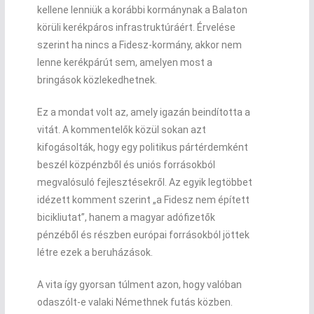
kellene lenniük a korábbi kormánynak a Balaton
körüli kerékpáros infrastruktúráért. Érvelése
szerint ha nincs a Fidesz-kormány, akkor nem
lenne kerékpárút sem, amelyen most a
bringások közlekedhetnek.
Ez a mondat volt az, amely igazán beindította a
vitát. A kommentelők közül sokan azt
kifogásolták, hogy egy politikus pártérdemként
beszél közpénzből és uniós forrásokból
megvalósuló fejlesztésekről. Az egyik legtöbbet
idézett komment szerint „a Fidesz nem épített
bicikliutat”, hanem a magyar adófizetők
pénzéből és részben európai forrásokból jöttek
létre ezek a beruházások.
A vita így gyorsan túlment azon, hogy valóban
odaszólt-e valaki Némethnek futás közben.