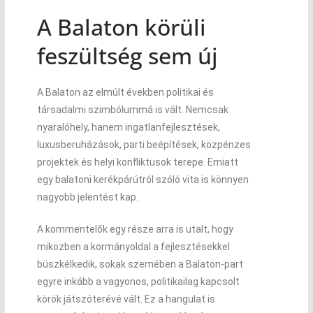
A Balaton körüli
feszültség sem új
A Balaton az elmúlt években politikai és
társadalmi szimbólummá is vált. Nemcsak
nyaralóhely, hanem ingatlanfejlesztések,
luxusberuházások, parti beépítések, közpénzes
projektek és helyi konfliktusok terepe. Emiatt
egy balatoni kerékpárútról szóló vita is könnyen
nagyobb jelentést kap.
A kommentelők egy része arra is utalt, hogy
miközben a kormányoldal a fejlesztésekkel
büszkélkedik, sokak szemében a Balaton-part
egyre inkább a vagyonos, politikailag kapcsolt
körök játszóterévé vált. Ez a hangulat is