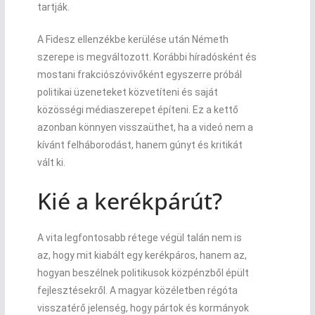
tartják.
A Fidesz ellenzékbe kerülése után Németh
szerepe is megváltozott. Korábbi híradósként és
mostani frakciószóvivőként egyszerre próbál
politikai üzeneteket közvetíteni és saját
közösségi médiaszerepet építeni. Ez a kettő
azonban könnyen visszaüthet, ha a videó nem a
kívánt felháborodást, hanem gúnyt és kritikát
vált ki.
Kié a kerékpárút?
A vita legfontosabb rétege végül talán nem is
az, hogy mit kiabált egy kerékpáros, hanem az,
hogyan beszélnek politikusok közpénzből épült
fejlesztésekről. A magyar közéletben régóta
visszatérő jelenség, hogy pártok és kormányok