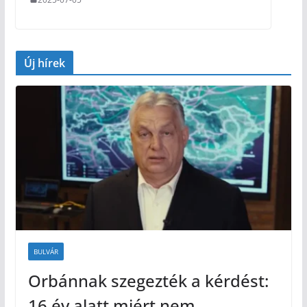
Új hírek
BULVÁR
Orbánnak szegezték a kérdést:
16 év alatt miért nem