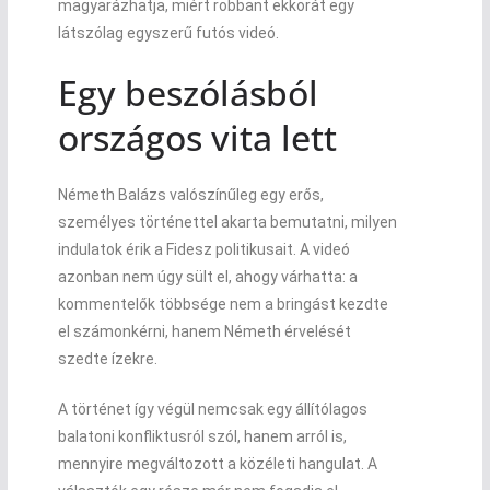
magyarázhatja, miért robbant ekkorát egy
látszólag egyszerű futós videó.
Egy beszólásból
országos vita lett
Németh Balázs valószínűleg egy erős,
személyes történettel akarta bemutatni, milyen
indulatok érik a Fidesz politikusait. A videó
azonban nem úgy sült el, ahogy várhatta: a
kommentelők többsége nem a bringást kezdte
el számonkérni, hanem Németh érvelését
szedte ízekre.
A történet így végül nemcsak egy állítólagos
balatoni konfliktusról szól, hanem arról is,
mennyire megváltozott a közéleti hangulat. A