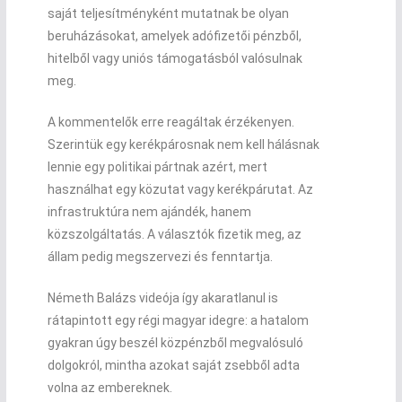
saját teljesítményként mutatnak be olyan
beruházásokat, amelyek adófizetői pénzből,
hitelből vagy uniós támogatásból valósulnak
meg.
A kommentelők erre reagáltak érzékenyen.
Szerintük egy kerékpárosnak nem kell hálásnak
lennie egy politikai pártnak azért, mert
használhat egy közutat vagy kerékpárutat. Az
infrastruktúra nem ajándék, hanem
közszolgáltatás. A választók fizetik meg, az
állam pedig megszervezi és fenntartja.
Németh Balázs videója így akaratlanul is
rátapintott egy régi magyar idegre: a hatalom
gyakran úgy beszél közpénzből megvalósuló
dolgokról, mintha azokat saját zsebből adta
volna az embereknek.