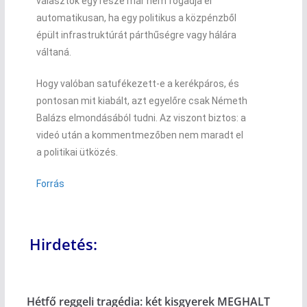
választók egy része már nem fogadja el
automatikusan, ha egy politikus a közpénzből
épült infrastruktúrát párthűségre vagy hálára
váltaná.
Hogy valóban satufékezett-e a kerékpáros, és
pontosan mit kiabált, azt egyelőre csak Németh
Balázs elmondásából tudni. Az viszont biztos: a
videó után a kommentmezőben nem maradt el
a politikai ütközés.
Forrás
Hirdetés:
Hétfő reggeli tragédia: két kisgyerek MEGHALT