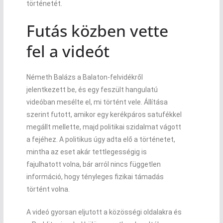
történetét.
Futás közben vette
fel a videót
Németh Balázs a Balaton-felvidékről
jelentkezett be, és egy feszült hangulatú
videóban mesélte el, mi történt vele. Állítása
szerint futott, amikor egy kerékpáros satufékkel
megállt mellette, majd politikai szidalmat vágott
a fejéhez. A politikus úgy adta elő a történetet,
mintha az eset akár tettlegességig is
fajulhatott volna, bár arról nincs független
információ, hogy tényleges fizikai támadás
történt volna.
A videó gyorsan eljutott a közösségi oldalakra és