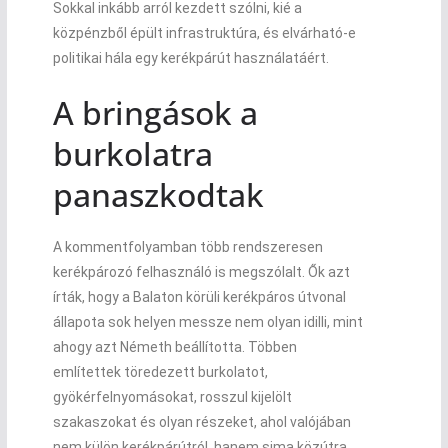
Sokkal inkább arról kezdett szólni, kié a
közpénzből épült infrastruktúra, és elvárható-e
politikai hála egy kerékpárút használatáért.
A bringások a
burkolatra
panaszkodtak
A kommentfolyamban több rendszeresen
kerékpározó felhasználó is megszólalt. Ők azt
írták, hogy a Balaton körüli kerékpáros útvonal
állapota sok helyen messze nem olyan idilli, mint
ahogy azt Németh beállította. Többen
említettek töredezett burkolatot,
gyökérfelnyomásokat, rosszul kijelölt
szakaszokat és olyan részeket, ahol valójában
nem külön kerékpárútról, hanem sima közútra