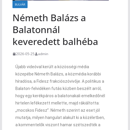
BULVÁR
Németh Balázs a
Balatonnál
keveredett balhéba
2026-05-25
admin
Újabb videóval került a közösségi média
közepébe Németh Balázs, a közmédia korábbi
híradósa, a Fidesz frakciószóvivője. A politikus a
Balaton-felvidéken futás közben beszélt arról,
hogy egy kerékpáros a balatonakali emelkedőnél
hirtelen lefékezett mellette, majd rákiáltotta:
„mocskos Fidesz”. Németh szerint az eset jól
mutatja, milyen hangulat alakult ki a közéletben,
a kommentelők viszont hamar szétszedték a