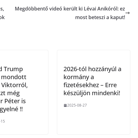
s,
Megdöbbentő videó került ki Lévai Anikóról: ez
tok
most beteszi a kaput!
d Trump
2026-tól hozzányúl a
t mondott
kormány a
Viktorról,
fizetésekhez – Erre
azt még
készüljön mindenki!
 Péter is
2025-08-27
gyelné ‼️
-15