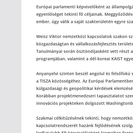
Európai parlamenti képviselőként az állampolgár
egyenlőséget tekinti fő céljainak. Meggyőződés
ember, úgy válik a saját szakterületén egyre s
Weisz Viktor nemzetközi kapcsolatok szakon sze
közgazdaságtan és vállalkozásfejlesztés terüle
Tanulmányai során ösztöndíjasként vett részt 
programjában, valamint a dél-koreai KAIST egye
Anyanyelvi szinten beszél angolul és felsőfokú 
a TISZA közösségéhez. Az Európai Parlamentben
külgazdasági és geopolitikai kérdések elemzéséve
Korábban projektmenedzseri tapasztalatot szerz
innovációs projekteken dolgozott Washington
Szakmai célkitűzésének tekinti, hogy nemzetközi
kapcsolatrendszerét hazánk fejlődésének szolgá
legfiatalabb EP-képviselőjeként kiemelten fonto