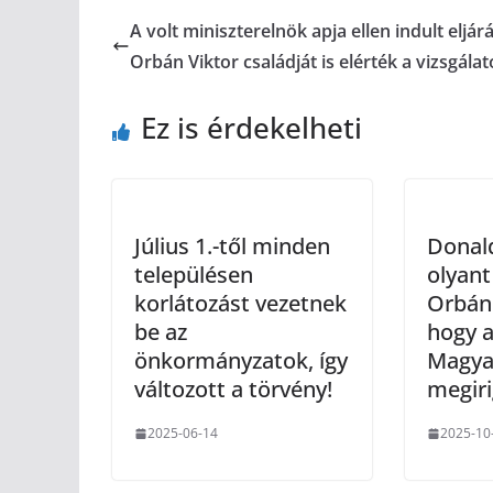
A volt miniszterelnök apja ellen indult eljárá
Orbán Viktor családját is elérték a vizsgála
Ez is érdekelheti
Július 1.-től minden
Donal
településen
olyan
korlátozást vezetnek
Orbán 
be az
hogy 
önkormányzatok, így
Magyar
változott a törvény!
megiri
2025-06-14
2025-10