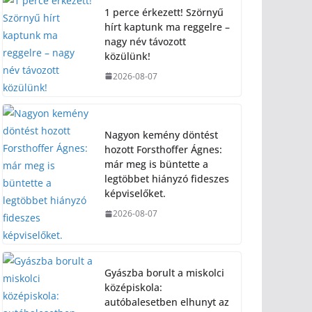
1 perce érkezett! Szörnyű
hírt kaptunk ma reggelre –
nagy név távozott
közülünk!
2026-08-07
Nagyon kemény döntést
hozott Forsthoffer Ágnes:
már meg is büntette a
legtöbbet hiányzó fideszes
képviselőket.
2026-08-07
Gyászba borult a miskolci
középiskola:
autóbalesetben elhunyt az