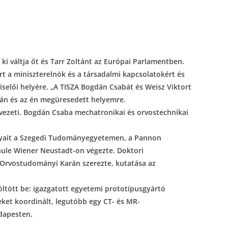
ki váltja őt és Tarr Zoltánt az Európai Parlamentben.
árt a miniszterelnök és a társadalmi kapcsolatokért és
iselői helyére.
„A TISZA Bogdán Csabát és Weisz Viktort
ltán és az én megüresedett helyemre.
vezeti.
Bogdán Csaba mechatronikai és orvostechnikai
ányait a Szegedi Tudományegyetemen, a Pannon
ule Wiener Neustadt-on végezte. Doktori
Orvostudományi Karán szerezte, kutatása az
töltött be: igazgatott egyetemi prototípusgyártó
teket koordinált, legutóbb egy CT- és MR-
dapesten.