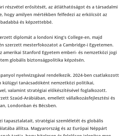
i részvétel erősítését, az átláthatóságot és a társadalmi
e, hogy amilyen mértékben felfedezi az erkölcsöt az
zabadabbá és képzettebbé.
rzett diplomát a londoni King’s College-en, majd
tén szerzett mesterfokozatot a Cambridge-i Egyetemen.
az amerikai Stanford Egyetem emberi- és nemzetközi jogi
tem globális biztonságpolitika képzésén.
spanyol nyelvvizsgával rendelkezik. 2024-ben csatlakozott
 külügyi tanácsadóként nemzetközi politikai,
l, valamint stratégiai előkészítésével foglalkozott.
ett Szaúd-Arábiában, emellett vállalkozásfejlesztési és
ban, Londonban és Bécsben.
 tapasztalatait, stratégiai szemléletét és globális
latába állítsa. Magyarország és az Európai Néppárt
snak tartja, hogy hitelesen és felelősen jelenítse meg