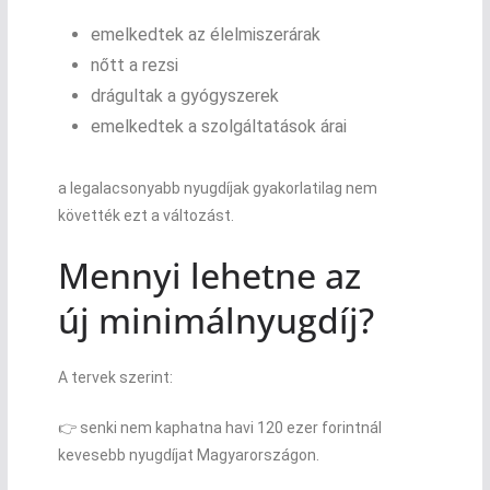
emelkedtek az élelmiszerárak
nőtt a rezsi
drágultak a gyógyszerek
emelkedtek a szolgáltatások árai
a legalacsonyabb nyugdíjak gyakorlatilag nem
követték ezt a változást.
Mennyi lehetne az
új minimálnyugdíj?
A tervek szerint:
👉 senki nem kaphatna havi 120 ezer forintnál
kevesebb nyugdíjat Magyarországon.