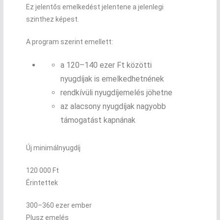
Ez jelentős emelkedést jelentene a jelenlegi
szinthez képest.
A program szerint emellett:
a 120–140 ezer Ft közötti
nyugdíjak is emelkedhetnének
rendkívüli nyugdíjemelés jöhetne
az alacsony nyugdíjak nagyobb
támogatást kapnának
Új minimálnyugdíj
120 000 Ft
Érintettek
300–360 ezer ember
Plusz emelés