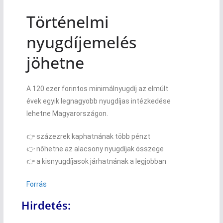
Történelmi
nyugdíjemelés
jöhetne
A 120 ezer forintos minimálnyugdíj az elmúlt
évek egyik legnagyobb nyugdíjas intézkedése
lehetne Magyarországon.
👉 százezrek kaphatnának több pénzt
👉 nőhetne az alacsony nyugdíjak összege
👉 a kisnyugdíjasok járhatnának a legjobban
Forrás
Hirdetés: