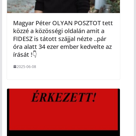
Magyar Péter OLYAN POSZTOT tett
közzé a közösségi oldalán amit a
FIDESZ is tátott szájjal nézte ..pár
óra alatt 34 ezer ember kedvelte az
írását !👇
2025-06-08