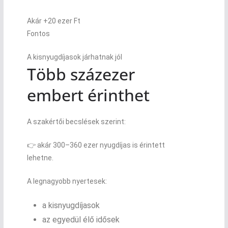
Akár +20 ezer Ft
Fontos
A kisnyugdíjasok járhatnak jól
Több százezer
embert érinthet
A szakértői becslések szerint:
👉 akár 300–360 ezer nyugdíjas is érintett
lehetne.
A legnagyobb nyertesek:
a kisnyugdíjasok
az egyedül élő idősek