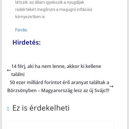
látszik: az állam igyekszik a nyugdíjak
reálértékét megőrizni a megugró inflációs
környezetben is.
Forrás
Hirdetés:
14 férj, aki ha nem lenne, akkor ki kellene
találni
50 ezer milliárd forintot érő aranyat találtak a
Börzsönyben – Magyarország lesz az új Svájc!!!
Ez is érdekelheti