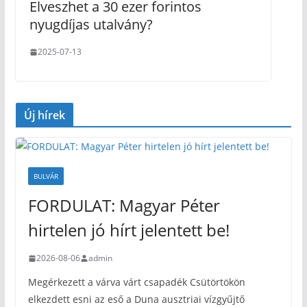
Elveszhet a 30 ezer forintos
nyugdíjas utalvány?
2025-07-13
Új hírek
BULVÁR
FORDULAT: Magyar Péter
hirtelen jó hírt jelentett be!
2026-08-06
admin
Megérkezett a várva várt csapadék Csütörtökön
elkezdett esni az eső a Duna ausztriai vízgyűjtő