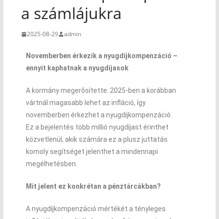
a számlájukra
2025-08-29
admin
Novemberben érkezik a nyugdíjkompenzáció –
ennyit kaphatnak a nyugdíjasok
A kormány megerősítette: 2025-ben a korábban
vártnál magasabb lehet az infláció, így
novemberben érkezhet a nyugdíjkompenzáció.
Ez a bejelentés több millió nyugdíjast érinthet
közvetlenül, akik számára ez a plusz juttatás
komoly segítséget jelenthet a mindennapi
megélhetésben.
Mit jelent ez konkrétan a pénztárcákban?
A nyugdíjkompenzáció mértékét a tényleges