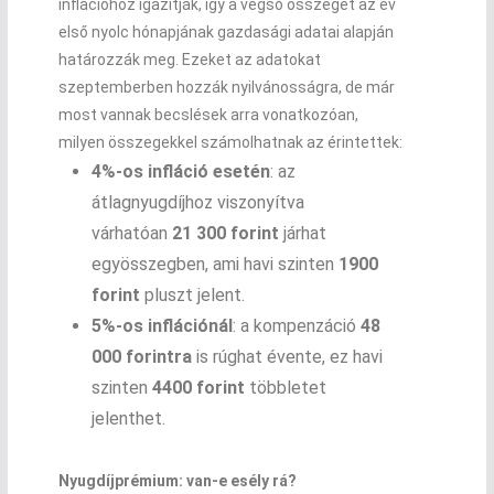
inflációhoz igazítják, így a végső összeget az év
első nyolc hónapjának gazdasági adatai alapján
határozzák meg. Ezeket az adatokat
szeptemberben hozzák nyilvánosságra, de már
most vannak becslések arra vonatkozóan,
milyen összegekkel számolhatnak az érintettek:
4%-os infláció esetén
: az
átlagnyugdíjhoz viszonyítva
várhatóan
21 300 forint
járhat
egyösszegben, ami havi szinten
1900
forint
pluszt jelent.
5%-os inflációnál
: a kompenzáció
48
000 forintra
is rúghat évente, ez havi
szinten
4400 forint
többletet
jelenthet.
Nyugdíjprémium: van-e esély rá?