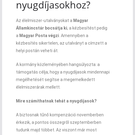
nyugdíjasokhoz?
Az élelmiszer-utalványokat a
Magyar
Államkincstár bocsátja ki
, a kézbesítést pedig
a
Magyar Posta végzi
. Amennyiben a
kézbesítés sikertelen, az utalványt a címzett a
helyi postán veheti át.
A kormány közleményében hangsúlyozta: a
támogatás célja, hogy a nyugdíjasok mindennapi
megélhetését segítse a megemelkedett
élelmiszerárak mellett.
Mire számíthatnak tehát a nyugdíjasok?
A biztosnak tűnő kompenzáció novemberben
érkezik, a pontos összegről szeptemberben
tudunk majd többet. Az viszont már most