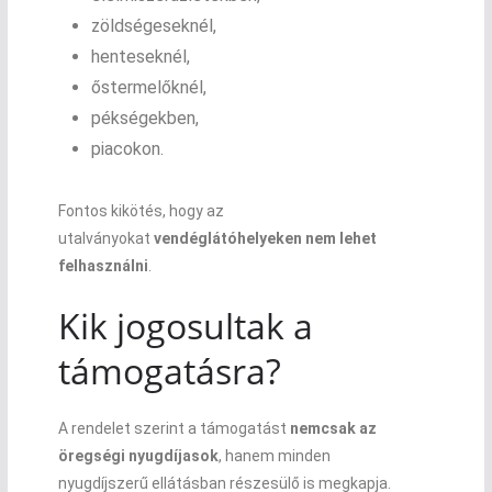
zöldségeseknél,
henteseknél,
őstermelőknél,
pékségekben,
piacokon.
Fontos kikötés, hogy az
utalványokat
vendéglátóhelyeken nem lehet
felhasználni
.
Kik jogosultak a
támogatásra?
A rendelet szerint a támogatást
nemcsak az
öregségi nyugdíjasok
, hanem minden
nyugdíjszerű ellátásban részesülő is megkapja.