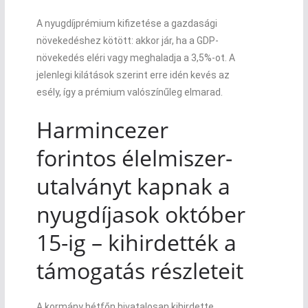
A nyugdíjprémium kifizetése a gazdasági
növekedéshez kötött: akkor jár, ha a GDP-
növekedés eléri vagy meghaladja a 3,5%-ot. A
jelenlegi kilátások szerint erre idén kevés az
esély, így a prémium valószínűleg elmarad.
Harmincezer
forintos élelmiszer-
utalványt kapnak a
nyugdíjasok október
15-ig – kihirdették a
támogatás részleteit
A kormány hétfőn hivatalosan kihirdette