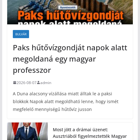
BULVÁR
Paks hűtővízgondját napok alatt
megoldaná egy magyar
professzor
2026-08-07
admin
A Duna alacsony vízállása miatt álltak le a paksi
blokkok Napok alatt megoldható lenne, hogy ismét
megfelelő mennyiségű hűtővíz jusson
Most jött a drámai üzenet:
Ausztriából figyelmeztették Magyar