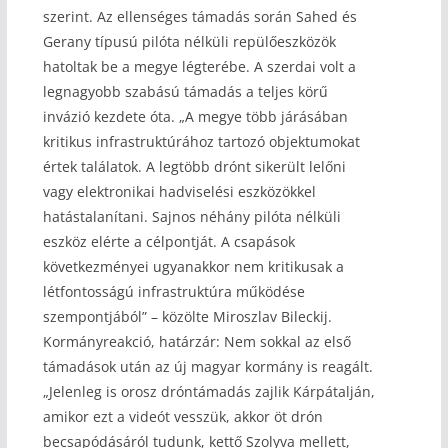
szerint. Az ellenséges támadás során Sahed és
Gerany típusú pilóta nélküli repülőeszközök
hatoltak be a megye légterébe. A szerdai volt a
legnagyobb szabású támadás a teljes körű
invázió kezdete óta. „A megye több járásában
kritikus infrastruktúrához tartozó objektumokat
értek találatok. A legtöbb drónt sikerült lelőni
vagy elektronikai hadviselési eszközökkel
hatástalanítani. Sajnos néhány pilóta nélküli
eszköz elérte a célpontját. A csapások
következményei ugyanakkor nem kritikusak a
létfontosságú infrastruktúra működése
szempontjából” – közölte Miroszlav Bileckij.
Kormányreakció, határzár: Nem sokkal az első
támadások után az új magyar kormány is reagált.
„Jelenleg is orosz dróntámadás zajlik Kárpátalján,
amikor ezt a videót vesszük, akkor öt drón
becsapódásáról tudunk, kettő Szolyva mellett,