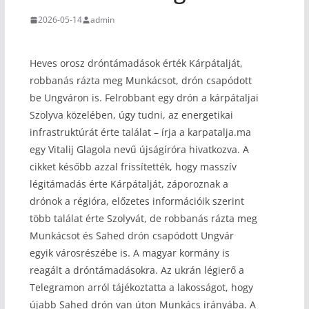
2026-05-14
admin
Heves orosz dróntámadások érték Kárpátalját,
robbanás rázta meg Munkácsot, drón csapódott
be Ungváron is. Felrobbant egy drón a kárpátaljai
Szolyva közelében, úgy tudni, az energetikai
infrastruktúrát érte találat – írja a karpatalja.ma
egy Vitalij Glagola nevű újságíróra hivatkozva. A
cikket később azzal frissítették, hogy masszív
légitámadás érte Kárpátalját, záporoznak a
drónok a régióra, előzetes információik szerint
több találat érte Szolyvát, de robbanás rázta meg
Munkácsot és Sahed drón csapódott Ungvár
egyik városrészébe is. A magyar kormány is
reagált a dróntámadásokra. Az ukrán légierő a
Telegramon arról tájékoztatta a lakosságot, hogy
újabb Sahed drón van úton Munkács irányába. A