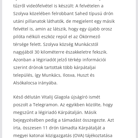
tűzről videófelvétel is készült: A felvételen a
Szolyva közelében felrobbant Sahed típusú drón
utáni pillanatok láthatók, de megjelent egy másik
felvétel is, amin az látszik, hogy egy újabb orosz
pilóta nélküli eszköz repül el az Ökörmező
térsége felett. Szolyva község Munkácstól
nagyjából 30 kilométerre északkeletre fekszik.
Azonban a légiriadót jelző térkép információi
szerint drónok tartottak több kárpátaljai
település, így Munkács, Ilosva, Huszt és
Alsókalocsa irányába.
Késő délután Vitalij Glagola újságíró ismét
poszolt a Telegramon. Az egyikben közölte, hogy
megszűnt a légiriadó Kárpátalján. Másik
bejegyzésében pedig a támadást összegezte. Azt
írta, összesen 11 drón támadta Kárpátalját a
megyei katonai közigazgatás (OVA) tájékoztatása