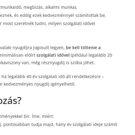
észmunkaidő, megbízás, alkalmi munka),
lkeznek, és eddig ezek kedvezménnyel számítottak be,
 most szeretnék tudni, milyen szolgálati idővel
valaki nyugdíjra jogosult legyen,
be kell töltenie a
 minimálisan előírt
szolgálati idővel
(például legalább 20
unkaviszony van, még résznyugdíj is szóba jöhet.
ha legalább 40 év szolgálati idő áll rendelkezésre –
or kedvezményes nyugdíj igényelhető.
ozás?
zményekkel bír. Íme, miért:
j, pontosabban tudja majd, hány év szolgálati ideje számít