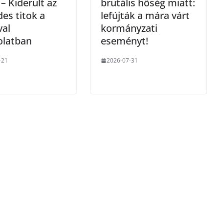
 – Kiderült az
brutális hőség miatt:
des titok a
lefújták a mára várt
val
kormányzati
olatban
eseményt!
-21
2026-07-31