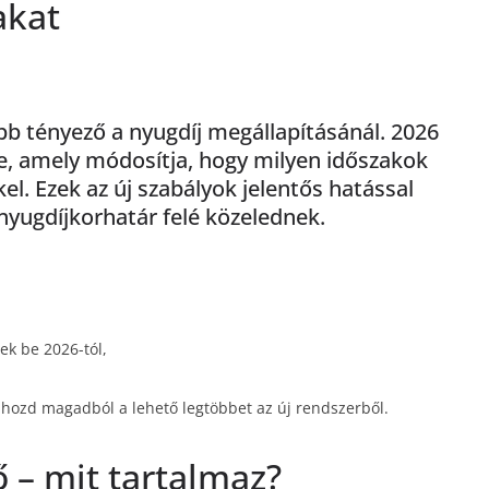
akat
abb tényező a nyugdíj megállapításánál. 2026
tbe, amely módosítja, hogy milyen időszakok
el. Ezek az új szabályok jelentős hatással
 nyugdíjkorhatár felé közelednek.
ek be 2026-tól,
ihozd magadból a lehető legtöbbet az új rendszerből.
dő – mit tartalmaz?