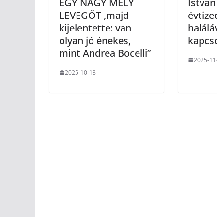
EGY NAGY MÉLY
István
LEVEGŐT ,majd
évtize
kijelentette: van
halálá
olyan jó énekes,
kapcs
mint Andrea Bocelli”
2025-11
2025-10-18