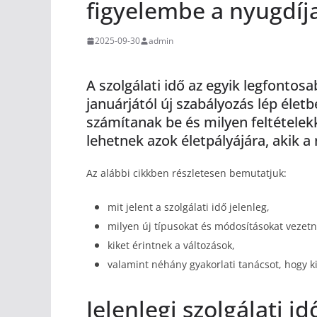
figyelembe a nyugdíj
2025-09-30
admin
A szolgálati idő az egyik legfontos
januárjától új szabályozás lép éle
számítanak be és milyen feltételekk
lehetnek azok életpályájára, akik a
Az alábbi cikkben részletesen bemutatjuk:
mit jelent a szolgálati idő jelenleg,
milyen új típusokat és módosításokat vezetn
kiket érintnek a változások,
valamint néhány gyakorlati tanácsot, hogy k
Jelenlegi szolgálati i