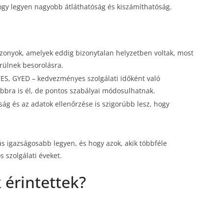
hogy legyen nagyobb átláthatóság és kiszámíthatóság.
iszonyok, amelyek eddig bizonytalan helyzetben voltak, most
ülnek besorolásra.
YES, GYED – kedvezményes szolgálati időként való
ábbra is él, de pontos szabályai módosulhatnak.
ság és az adatok ellenőrzése is szigorúbb lesz, hogy
ás igazságosabb legyen, és hogy azok, akik többféle
 szolgálati éveket.
 érintettek?