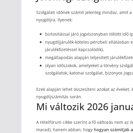
Szolgálati időnek számít jelenleg mindaz, amit a
nyugdíjra. Ilyenek:
biztosítással járó jogviszonyban töltött idő 
nyugdíjjárulék-köteles pénzbeli ellátásban 
járulékfizetéssel kapcsolódik),
megállapodás alapján teljesített járulékfizeté
olyan időszakok, amelyeket a törvény szolgál
szolgálatok, katonai szolgálat, bizonyos jog
Ezek alapján lehet összesíteni azokat az éveket
nyugdíjszámítás során.
Mi változik 2026 janu
A Hitelfórum cikke szerint a fő változás nem az 
marad), hanem abban, hogy
hogyan számítják a 