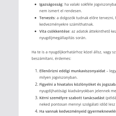
Igazságosság
: ha valaki sokféle jogviszony
nem ismert el rendesen.
Tervezés
: a dolgozók tudnak előre tervezni,
kedvezményekre számíthatnak.
Vita csökkentése
: az adatok áttekinthető k
nyugdíjmegállapítás során.
Ha te is a nyugdíjkorhatárhoz közel állsz, vagy 
beszámítani, érdemes:
Ellenőrizni eddigi munkaviszonyaidat
– legy
milyen jogviszonyban.
Figyelni a hivatalos közlönyöket és jogsza
nyugdíjhatósági kiadványokban jelennek me
Kérni személyre szabott tanácsadást
(példá
neked pontosan mennyi szolgálati időd lesz 
Ha vannak kedvezményeid (gyermeknevelés,