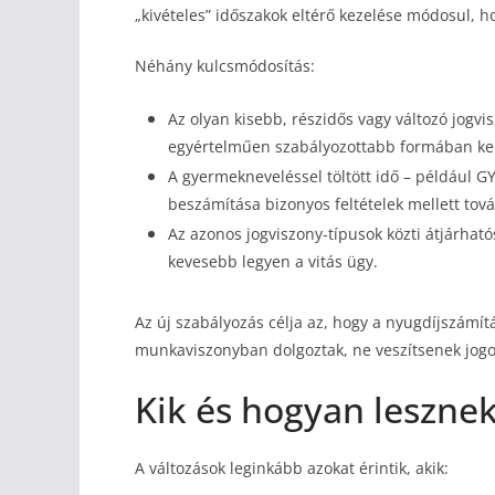
„kivételes” időszakok eltérő kezelése módosul, 
Néhány kulcsmódosítás:
Az olyan kisebb, részidős vagy változó jogv
egyértelműen szabályozottabb formában ker
A gyermekneveléssel töltött idő – például G
beszámítása bizonyos feltételek mellett tov
Az azonos jogviszony-típusok közti átjárható
kevesebb legyen a vitás ügy.
Az új szabályozás célja az, hogy a nyugdíjszámít
munkaviszonyban dolgoztak, ne veszítsenek jogos
Kik és hogyan lesznek
A változások leginkább azokat érintik, akik: