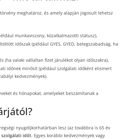
 törvény meghatároz, és amely alapján jogosult lehetsz
(például munkaviszony, közalkalmazotti státusz),
eltöltött időszak (például GYES, GYED, betegszabadság, ha
s (ha valaki vállaltan fizet járulékot olyan időszakra),
ati időnek minősít (például szolgálati időként elismert
szabályi kedvezmények).
, éveket és hónapokat, amelyeket beszámítanak a
árjától?
öregségi nyugdíjkorhatárban lesz (az továbbra is 65 év
szolgálati időt
. Egyes korábbi kedvezmények vagy