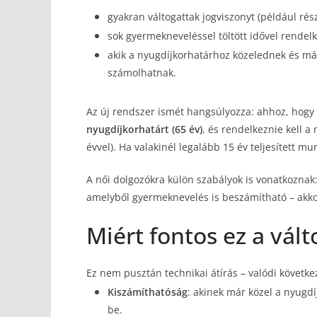
gyakran váltogattak jogviszonyt (például r
sok gyermekneveléssel töltött idővel rende
akik a nyugdíjkorhatárhoz közelednek és már
számolhatnak.
Az új rendszer ismét hangsúlyozza: ahhoz, hogy 
nyugdíjkorhatárt (65 év)
, és rendelkeznie kell a
évvel). Ha valakinél legalább 15 év teljesített m
A női dolgozókra külön szabályok is vonatkoznak: 
amelyből gyermeknevelés is beszámítható – akk
Miért fontos ez a vált
Ez nem pusztán technikai átírás – valódi követke
Kiszámíthatóság
: akinek már közel a nyugdí
be.