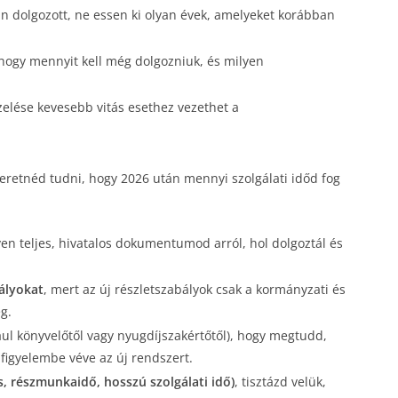
ban dolgozott, ne essen ki olyan évek, amelyeket korábban
 hogy mennyit kell még dolgozniuk, és milyen
ezelése kevesebb vitás esethez vezethet a
szeretnéd tudni, hogy 2026 után mennyi szolgálati időd fog
en teljes, hivatalos dokumentumod arról, hol dolgoztál és
bályokat
, mert az új részletszabályok csak a kormányzati és
g.
ul könyvelőtől vagy nyugdíjszakértőtől), hogy megtudd,
figyelembe véve az új rendszert.
 részmunkaidő, hosszú szolgálati idő)
, tisztázd velük,