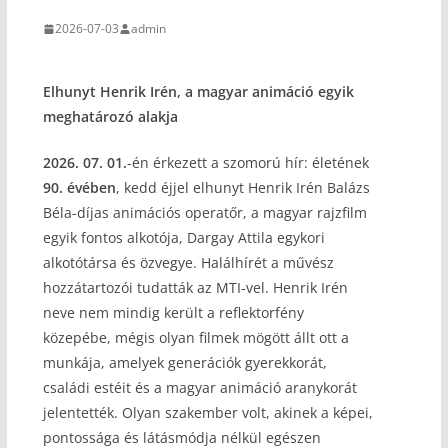
2026-07-03
admin
Elhunyt Henrik Irén, a magyar animáció egyik
meghatározó alakja
2026. 07. 01.
-én érkezett a szomorú hír: életének
90. évében
, kedd éjjel elhunyt Henrik Irén Balázs
Béla-díjas animációs operatőr, a magyar rajzfilm
egyik fontos alkotója, Dargay Attila egykori
alkotótársa és özvegye. Halálhírét a művész
hozzátartozói tudatták az MTI-vel. Henrik Irén
neve nem mindig került a reflektorfény
közepébe, mégis olyan filmek mögött állt ott a
munkája, amelyek generációk gyerekkorát,
családi estéit és a magyar animáció aranykorát
jelentették. Olyan szakember volt, akinek a képei,
pontossága és látásmódja nélkül egészen