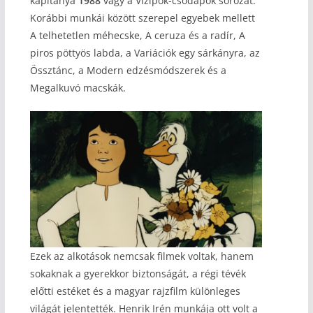
kapitánya
1988
vagy a Vízipók-csodapók sorozat.
Korábbi munkái között szerepel egyebek mellett
A telhetetlen méhecske, A ceruza és a radír, A
piros pöttyös labda, a Variációk egy sárkányra, az
Össztánc, a Modern edzésmódszerek és a
Megalkuvó macskák.
Ezek az alkotások nemcsak filmek voltak, hanem
sokaknak a gyerekkor biztonságát, a régi tévék
előtti estéket és a magyar rajzfilm különleges
világát jelentették. Henrik Irén munkája ott volt a