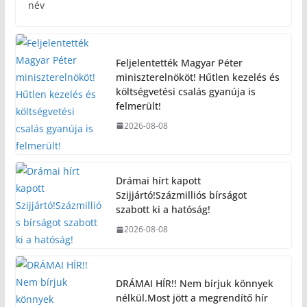
név
Feljelentették Magyar Péter
miniszterelnököt! Hűtlen kezelés és
költségvetési csalás gyanúja is
felmerült!
2026-08-08
Drámai hírt kapott
Szijjártó!Százmilliós bírságot
szabott ki a hatóság!
2026-08-08
DRÁMAI HÍR!! Nem bírjuk könnyek
nélkül.Most jött a megrendítő hír