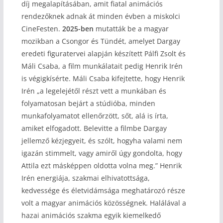
díj megalapításában, amit fiatal animációs
rendezőknek adnak át minden évben a miskolci
CineFesten.
2025-ben
mutatták be a magyar
mozikban a Csongor és Tündét, amelyet Dargay
eredeti figuratervei alapján készített Pálfi Zsolt és
Máli Csaba, a film munkálatait pedig Henrik Irén
is végigkísérte. Máli Csaba kifejtette, hogy Henrik
Irén „a legelejétől részt vett a munkában és
folyamatosan bejárt a stúdióba, minden
munkafolyamatot ellenőrzött, sőt, alá is írta,
amiket elfogadott. Belevitte a filmbe Dargay
jellemző kézjegyeit, és szólt, hogyha valami nem
igazán stimmelt, vagy amiről úgy gondolta, hogy
Attila ezt másképpen oldotta volna meg.” Henrik
Irén energiája, szakmai elhivatottsága,
kedvessége és életvidámsága meghatározó része
volt a magyar animációs közösségnek. Halálával a
hazai animációs szakma egyik kiemelkedő