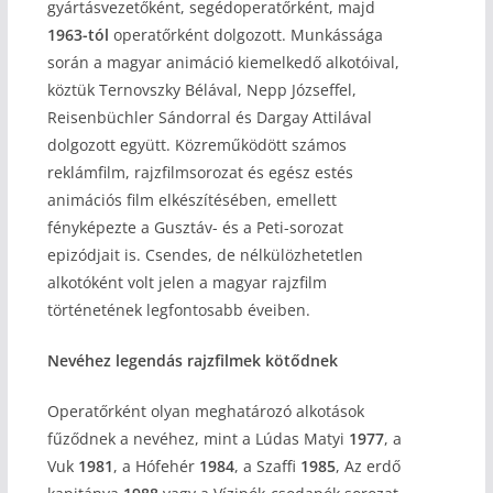
gyártásvezetőként, segédoperatőrként, majd
1963-tól
operatőrként dolgozott. Munkássága
során a magyar animáció kiemelkedő alkotóival,
köztük Ternovszky Bélával, Nepp Józseffel,
Reisenbüchler Sándorral és Dargay Attilával
dolgozott együtt. Közreműködött számos
reklámfilm, rajzfilmsorozat és egész estés
animációs film elkészítésében, emellett
fényképezte a Gusztáv- és a Peti-sorozat
epizódjait is. Csendes, de nélkülözhetetlen
alkotóként volt jelen a magyar rajzfilm
történetének legfontosabb éveiben.
Nevéhez legendás rajzfilmek kötődnek
Operatőrként olyan meghatározó alkotások
fűződnek a nevéhez, mint a Lúdas Matyi
1977
, a
Vuk
1981
, a Hófehér
1984
, a Szaffi
1985
, Az erdő