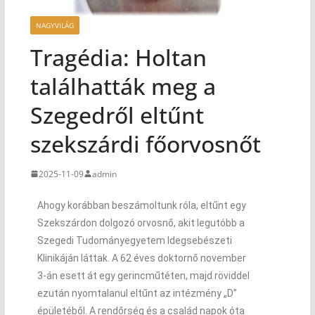
NAGYVILÁG
Tragédia: Holtan
találhatták meg a
Szegedről eltűnt
szekszárdi főorvosnőt
2025-11-09
admin
Ahogy korábban beszámoltunk róla, eltűnt egy
Szekszárdon dolgozó orvosnő, akit legutóbb a
Szegedi Tudományegyetem Idegsebészeti
Klinikáján láttak. A 62 éves doktornő november
3-án esett át egy gerincműtéten, majd röviddel
ezután nyomtalanul eltűnt az intézmény „D”
épületéből. A rendőrség és a család napok óta