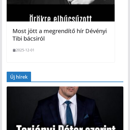
Most jött a megrendítő hír Dévényi
Tibi bácsiról
2025-12-01
Új hírek