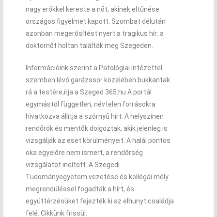
nagy erőkkel kereste a nőt, akinek eltűnése
országos figyelmet kapott. Szombat délután
azonban megerősítést nyert a tragikus hír: a
doktornőt holtan találták meg Szegeden.
Információink szerint a Patológiai Intézettel
szemben lévő garázssor közelében bukkantak
rá a testére,írja a Szeged 365.hu A portál
egymástól független, névtelen forrásokra
hivatkozva állítja a szörnyű hírt. A helyszínen
rendőrök és mentők dolgoztak, akik jelenleg is
vizsgálják az eset körülményeit. A halál pontos
oka egyelőre nem ismert, a rendőrség
vizsgálatot indított. A Szegedi
Tudományegyetem vezetése és kollégái mély
megrendüléssel fogadták a hírt, és
együttérzésüket fejezték ki az elhunyt családja
felé. Cikkünk frissül.