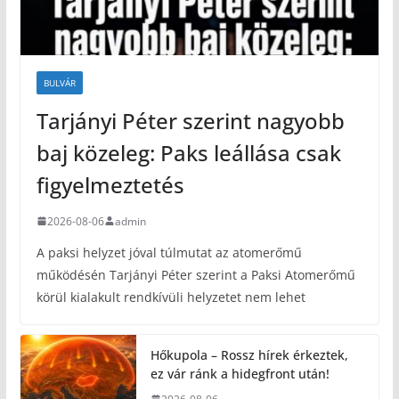
BULVÁR
Tarjányi Péter szerint nagyobb
baj közeleg: Paks leállása csak
figyelmeztetés
2026-08-06
admin
A paksi helyzet jóval túlmutat az atomerőmű
működésén Tarjányi Péter szerint a Paksi Atomerőmű
körül kialakult rendkívüli helyzetet nem lehet
Hőkupola – Rossz hírek érkeztek,
ez vár ránk a hidegfront után!