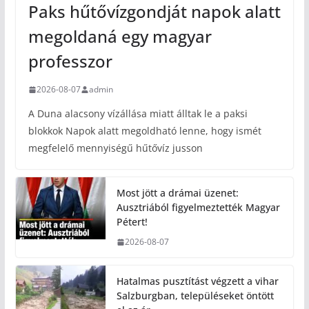
Paks hűtővízgondját napok alatt
megoldaná egy magyar
professzor
2026-08-07
admin
A Duna alacsony vízállása miatt álltak le a paksi
blokkok Napok alatt megoldható lenne, hogy ismét
megfelelő mennyiségű hűtővíz jusson
Most jött a drámai üzenet:
Ausztriából figyelmeztették Magyar
Pétert!
2026-08-07
Hatalmas pusztítást végzett a vihar
Salzburgban, településeket öntött