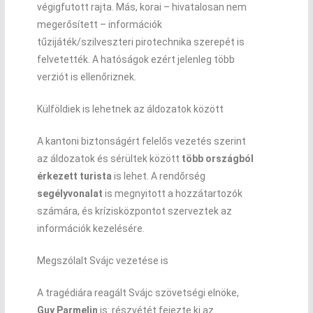
végigfutott rajta. Más, korai – hivatalosan nem
megerősített – információk
tűzijáték/szilveszteri pirotechnika szerepét is
felvetették. A hatóságok ezért jelenleg több
verziót is ellenőriznek.
Külföldiek is lehetnek az áldozatok között
A kantoni biztonságért felelős vezetés szerint
az áldozatok és sérültek között
több országból
érkezett turista
is lehet. A rendőrség
segélyvonalat
is megnyitott a hozzátartozók
számára, és krízisközpontot szerveztek az
információk kezelésére.
Megszólalt Svájc vezetése is
A tragédiára reagált Svájc szövetségi elnöke,
Guy Parmelin
is: részvétét fejezte ki az