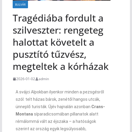
BULVÁR
Tragédiába fordult a
szilveszter: rengeteg
halottat követelt a
pusztító tűzvész,
megteltek a kórházak
2026-01-02
admin
A svájci Alpokban ilyenkor minden a pezsgésről
szól: telt házas bárok, zenétől hangos utcák,
ünneplő turisták. Újév hajnalán azonban
Crans-
Montana
síparadicsomában pillanatok alatt
rémálommá vált az éjszaka – a hatóságok
szerint az ország egyik legsúlyosabb,