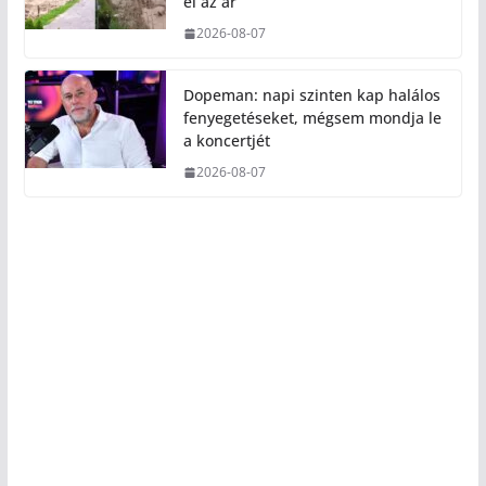
el az ár
2026-08-07
Dopeman: napi szinten kap halálos
fenyegetéseket, mégsem mondja le
a koncertjét
2026-08-07