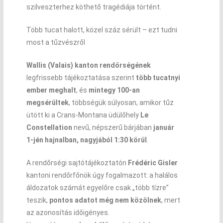
szilveszterhez köthető tragédiája történt.
Több tucat halott, közel száz sérült – ezt tudni
most a tűzvészről
Wallis (Valais) kanton rendőrségének
legfrissebb tájékoztatása szerint
több tucatnyi
ember meghalt
, és
mintegy 100-an
megsérültek
, többségük súlyosan, amikor tűz
ütött ki a Crans-Montana üdülőhely
Le
Constellation
nevű, népszerű bárjában
január
1-jén hajnalban, nagyjából 1:30 körül
.
A rendőrségi sajtótájékoztatón
Frédéric Gisler
kantoni rendőrfőnök úgy fogalmazott: a halálos
áldozatok számát egyelőre csak „több tízre”
teszik,
pontos adatot még nem közölnek
, mert
az azonosítás időigényes.