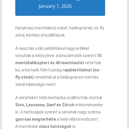
January 1, 2026
Hatalmas mentőakció indult: helikopterek, no-fly
zóna, kórházi átszállítások
A riasztás után példátlanul nagy erőkkel
vonultak a helyszínre: a beszámolók szerint
10
mentőhelikoptert és 40 mentőautót
vetettek
be, a környék fölött pedig
repüléstilalmat (no-
fly zónát)
rendeltek el a helikopteres mentés
zavartalansága miatt.
A sérülteket több kórházba szállították, köztük
Sion, Lausanne, Genf és Zürich
intézményeibe
is. A hatóságok szerint a sérültek nagy száma
gyorsan megterhelte
a helyi ellátórendszert.
A mentésbe
olasz hatóságok
is