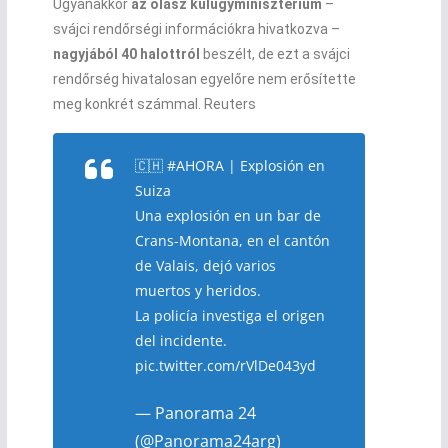
Ugyanakkor
az olasz külügyminisztérium
–
svájci rendőrségi információkra hivatkozva –
nagyjából 40 halottról
beszélt, de ezt a svájci
rendőrség hivatalosan egyelőre nem erősítette
meg konkrét számmal.
Reuters
🇨🇭
#AHORA
| Explosión en
Suiza
Una explosión en un bar de
Crans-Montana, en el cantón
de Valais, dejó varios
muertos y heridos.
La policía investiga el origen
del incidente.
pic.twitter.com/rVlDe043yd
— Panorama 24
(@Panorama24arg)