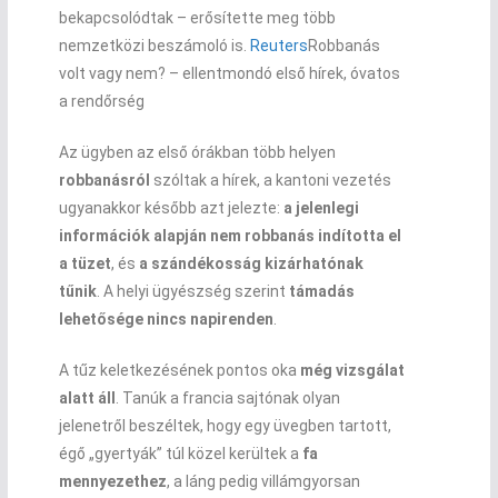
bekapcsolódtak – erősítette meg több
nemzetközi beszámoló is.
Reuters
Robbanás
volt vagy nem? – ellentmondó első hírek, óvatos
a rendőrség
Az ügyben az első órákban több helyen
robbanásról
szóltak a hírek, a kantoni vezetés
ugyanakkor később azt jelezte:
a jelenlegi
információk alapján nem robbanás indította el
a tüzet
, és
a szándékosság kizárhatónak
tűnik
. A helyi ügyészség szerint
támadás
lehetősége nincs napirenden
.
A tűz keletkezésének pontos oka
még vizsgálat
alatt áll
. Tanúk a francia sajtónak olyan
jelenetről beszéltek, hogy egy üvegben tartott,
égő „gyertyák” túl közel kerültek a
fa
mennyezethez
, a láng pedig villámgyorsan