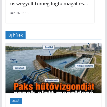
összegyűlt tömeg fogta magát és…
2026-03-15
Új hírek
BULVÁR