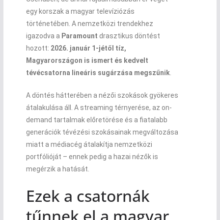
egy korszak a magyar televíziózás
történetében. A nemzetközi trendekhez
igazodva a
Paramount
drasztikus döntést
hozott:
2026. január 1-jétől tíz,
Magyarországon is ismert és kedvelt
tévécsatorna lineáris sugárzása megszűnik
.
A döntés hátterében a nézői szokások gyökeres
átalakulása áll. A streaming térnyerése, az on-
demand tartalmak előretörése és a fiatalabb
generációk tévézési szokásainak megváltozása
miatt a médiacég átalakítja nemzetközi
portfólióját – ennek pedig a hazai nézők is
megérzik a hatását.
Ezek a csatornák
tűnnek el a magyar