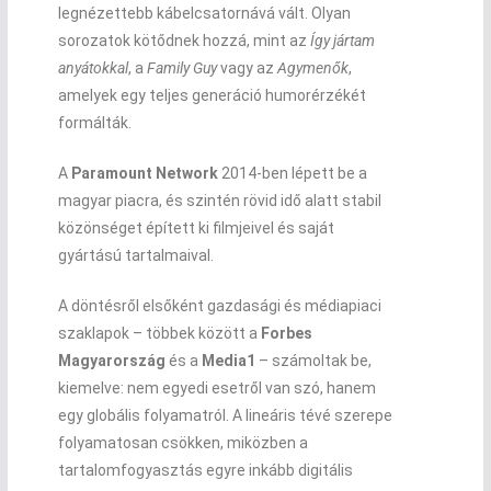
legnézettebb kábelcsatornává vált. Olyan
sorozatok kötődnek hozzá, mint az
Így jártam
anyátokkal
, a
Family Guy
vagy az
Agymenők
,
amelyek egy teljes generáció humorérzékét
formálták.
A
Paramount Network
2014-ben lépett be a
magyar piacra, és szintén rövid idő alatt stabil
közönséget épített ki filmjeivel és saját
gyártású tartalmaival.
A döntésről elsőként gazdasági és médiapiaci
szaklapok – többek között a
Forbes
Magyarország
és a
Media1
– számoltak be,
kiemelve: nem egyedi esetről van szó, hanem
egy globális folyamatról. A lineáris tévé szerepe
folyamatosan csökken, miközben a
tartalomfogyasztás egyre inkább digitális