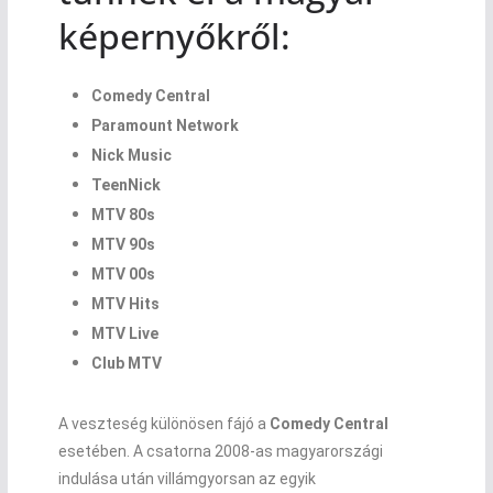
képernyőkről:
Comedy Central
Paramount Network
Nick Music
TeenNick
MTV 80s
MTV 90s
MTV 00s
MTV Hits
MTV Live
Club MTV
A veszteség különösen fájó a
Comedy Central
esetében. A csatorna 2008-as magyarországi
indulása után villámgyorsan az egyik