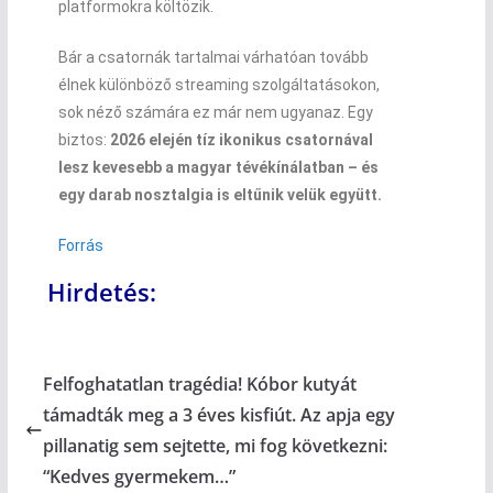
platformokra költözik.
Bár a csatornák tartalmai várhatóan tovább
élnek különböző streaming szolgáltatásokon,
sok néző számára ez már nem ugyanaz. Egy
biztos:
2026 elején tíz ikonikus csatornával
lesz kevesebb a magyar tévékínálatban – és
egy darab nosztalgia is eltűnik velük együtt.
Forrás
Hirdetés:
Felfoghatatlan tragédia! Kóbor kutyát
támadták meg a 3 éves kisfiút. Az apja egy
pillanatig sem sejtette, mi fog következni:
“Kedves gyermekem…”