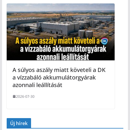
A súlyos aszály miatt követeli a DK
a vízzabáló akkumulátorgyárak
azonnali leállítását
2026-07-30
Új hírek