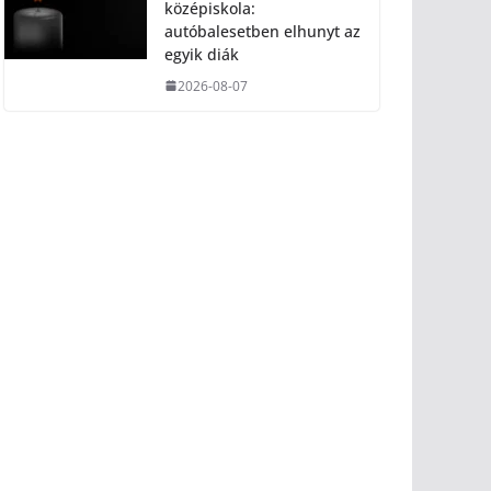
középiskola:
autóbalesetben elhunyt az
egyik diák
2026-08-07