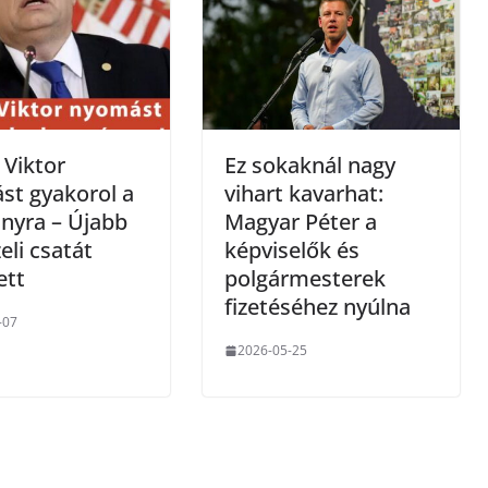
Viktor
Ez sokaknál nagy
st gyakorol a
vihart kavarhat:
nyra – Újabb
Magyar Péter a
eli csatát
képviselők és
ett
polgármesterek
fizetéséhez nyúlna
-07
2026-05-25