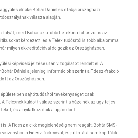
zággyűlés elnöke Bohár Dániel és stábja országházi
jtóosztályának válasza alapján.
ztályát, mert Bohár az utóbbi hetekben többször is az
itikusokat kérdezett, és a Telex tudósítói is több alkalommal
Bohár milyen akkreditációval dolgozik az Országházban.
lési képviselő jelzése után vizsgálatot rendelt el. A
 Bohár Dániel a jelenlegi információk szerint a Fidesz-frakció
odott az Országházban.
 épületeiben sajtótudósítói tevékenységet csak
 A Telexnek küldött válasz szerint a házelnök az ügy teljes
eket, és a nyilatkozataik alapján dönt.
lt is. A Fidesz a cikk megjelenéséig nem reagált. Bohár SMS-
 viszonyban a Fidesz-frakcióval, és juttatást sem kap tőlük.