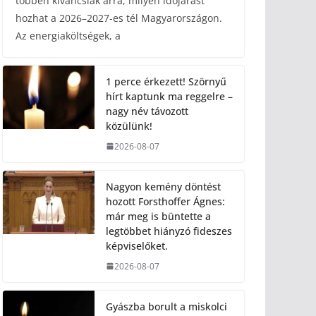
többen kíváncsiak arra, milyen időjárást
hozhat a 2026–2027-es tél Magyarországon.
Az energiaköltségek, a
1 perce érkezett! Szörnyű
hírt kaptunk ma reggelre –
nagy név távozott
közülünk!
2026-08-07
Nagyon kemény döntést
hozott Forsthoffer Ágnes:
már meg is büntette a
legtöbbet hiányzó fideszes
képviselőket.
2026-08-07
Gyászba borult a miskolci