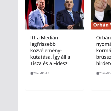
Itt a Medián
Orbán 
legfrissebb
nyomá
közvélemény-
kormá
kutatása. Így áll a
brüssz
Tisza és a Fidesz:
hirdet
2026-01-17
2026-06