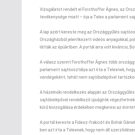
Vizsgálatot rendelt el Forsthoffer Ágnes, az Ors
tevékenysége miatt – írja a Telex a parlament sa
A lap azért kereste meg az Országgyűlés sajtóos
Országházból jelentkezett videós anyagokkal, pol
látták az épületben. A portál arra volt kíváncsi, 
A válasz szerint Forsthoffer Ágnes több országgyű
parlament sajtóosztálya azt írta a Telexnek, hogy
vendégeként, tehát nem sajtóbelépővel tartózk
A házelnöki rendelkezés alapján az Országgyűlés
sajtóbelépővel rendelkező újságírók végezhetnek.
körű kivizsgálása érdekében megkeresi az érintett
A portál kereste a Fidesz-frakciót és Bohár Dánie
ben azt írta a Telexnek, hogy nem áll szerződéses