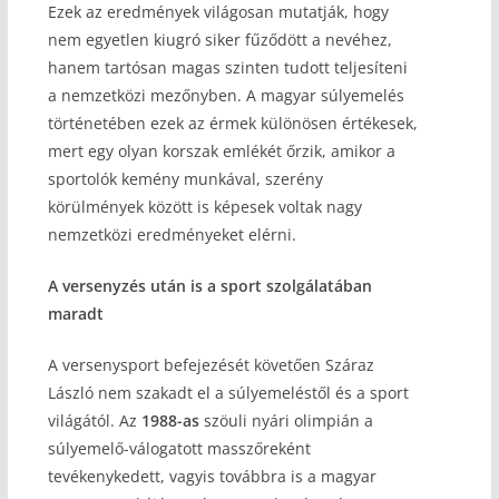
Ezek az eredmények világosan mutatják, hogy
nem egyetlen kiugró siker fűződött a nevéhez,
hanem tartósan magas szinten tudott teljesíteni
a nemzetközi mezőnyben. A magyar súlyemelés
történetében ezek az érmek különösen értékesek,
mert egy olyan korszak emlékét őrzik, amikor a
sportolók kemény munkával, szerény
körülmények között is képesek voltak nagy
nemzetközi eredményeket elérni.
A versenyzés után is a sport szolgálatában
maradt
A versenysport befejezését követően Száraz
László nem szakadt el a súlyemeléstől és a sport
világától. Az
1988-as
szöuli nyári olimpián a
súlyemelő-válogatott masszőreként
tevékenykedett, vagyis továbbra is a magyar