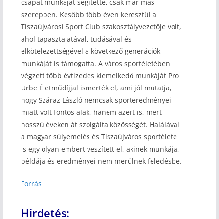
csapat munkáját segítette, csak már más
szerepben. Később több éven keresztül a
Tiszaújvárosi Sport Club szakosztályvezetője volt,
ahol tapasztalatával, tudásával és
elkötelezettségével a következő generációk
munkáját is támogatta. A város sportéletében
végzett több évtizedes kiemelkedő munkáját Pro
Urbe Életműdíjjal ismerték el, ami jól mutatja,
hogy Száraz László nemcsak sporteredményei
miatt volt fontos alak, hanem azért is, mert
hosszú éveken át szolgálta közösségét. Halálával
a magyar súlyemelés és Tiszaújváros sportélete
is egy olyan embert veszített el, akinek munkája,
példája és eredményei nem merülnek feledésbe.
Forrás
Hirdetés: