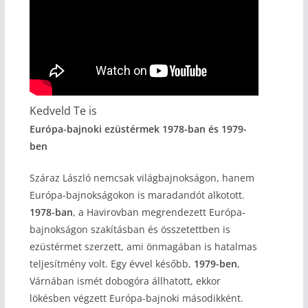
Kedveld Te is
Európa-bajnoki ezüstérmek 1978-ban és 1979-
ben
Száraz László nemcsak világbajnokságon, hanem
Európa-bajnokságokon is maradandót alkotott.
1978-ban
, a Havirovban megrendezett Európa-
bajnokságon szakításban és összetettben is
ezüstérmet szerzett, ami önmagában is hatalmas
teljesítmény volt. Egy évvel később,
1979-ben
,
Várnában ismét dobogóra állhatott, ekkor
lökésben végzett Európa-bajnoki másodikként.