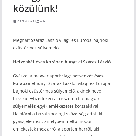
közülünk!
2026-06-02
admin
Meghalt Száraz László világ- és Európa-bajnoki
ezüstérmes súlyemelő
Hetvenkét éves korában hunyt el Száraz László
Gyászol a magyar sportvilág:
hetvenkét éves
korában
elhunyt Száraz László, világ- és Európa-
bajnoki ezüstérmes súlyemelő, akinek neve
hosszú évtizedeken át összeforrt a magyar
súlyemelés egyik emlékezetes korszakával.
Haláláról a hazai sportági szövetség adott ki
gyászjelentést, amelyben méltó módon
emlékeztek meg arról a sportemberről, aki