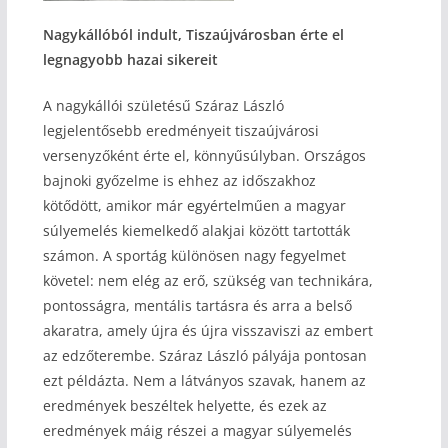
Nagykállóból indult, Tiszaújvárosban érte el
legnagyobb hazai sikereit
A nagykállói születésű Száraz László
legjelentősebb eredményeit tiszaújvárosi
versenyzőként érte el, könnyűsúlyban. Országos
bajnoki győzelme is ehhez az időszakhoz
kötődött, amikor már egyértelműen a magyar
súlyemelés kiemelkedő alakjai között tartották
számon. A sportág különösen nagy fegyelmet
követel: nem elég az erő, szükség van technikára,
pontosságra, mentális tartásra és arra a belső
akaratra, amely újra és újra visszaviszi az embert
az edzőterembe. Száraz László pályája pontosan
ezt példázta. Nem a látványos szavak, hanem az
eredmények beszéltek helyette, és ezek az
eredmények máig részei a magyar súlyemelés