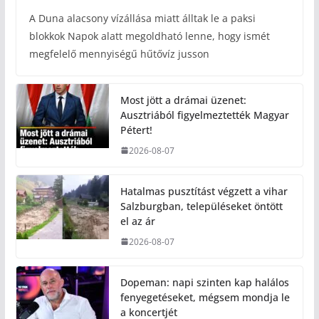
A Duna alacsony vízállása miatt álltak le a paksi
blokkok Napok alatt megoldható lenne, hogy ismét
megfelelő mennyiségű hűtővíz jusson
Most jött a drámai üzenet:
Ausztriából figyelmeztették Magyar
Pétert!
2026-08-07
Hatalmas pusztítást végzett a vihar
Salzburgban, településeket öntött
el az ár
2026-08-07
Dopeman: napi szinten kap halálos
fenyegetéseket, mégsem mondja le
a koncertjét