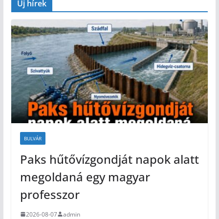
Új hírek
BULVÁR
Paks hűtővízgondját napok alatt
megoldaná egy magyar
professzor
2026-08-07
admin