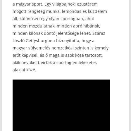
a magyar sport. Egy világbajnoki ezüstérem
mögött rengeteg munka, lemondás és küzdelem
áll, különösen egy olyan sportágban, ahol
minden mozdulatnak, minden apró hibának,
minden kilónak döntő jelentősége lehet. Száraz
László Gettysburgben bizonyította, hogy a
magyar súlyemelés nemzetközi szinten is komoly
erőt képvisel, és ő maga is azok közé tartozott,
akik nevüket beírták a sportág emlékezetes
alakjai közé.