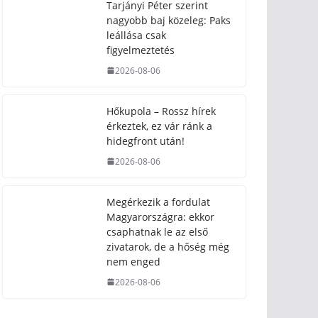
Tarjányi Péter szerint
nagyobb baj közeleg: Paks
leállása csak
figyelmeztetés
2026-08-06
Hőkupola – Rossz hírek
érkeztek, ez vár ránk a
hidegfront után!
2026-08-06
Megérkezik a fordulat
Magyarországra: ekkor
csaphatnak le az első
zivatarok, de a hőség még
nem enged
2026-08-06