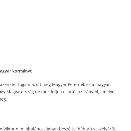
 magyar kormányt
ai üzenetet fogalmazott meg Magyar Péternek és a magyar
ogy Magyarország ne mozduljon el attól az iránytól, amelyet
meg.
án Viktor nem általánosságban beszélt a háború veszélyéről,