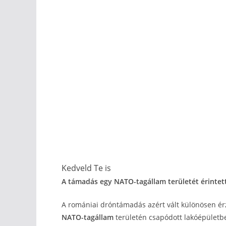
Kedveld Te is
A támadás egy NATO-tagállam területét érintet
A romániai dróntámadás azért vált különösen ér
NATO-tagállam
területén csapódott lakóépület