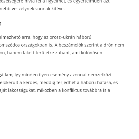
özelségére hívta fel a figyelmet, és egyértelműen azt
enebb veszélynek vannak kitéve.
g
telmezhető arra, hogy az orosz–ukrán háború
omszédos országokban is. A beszámolók szerint a drón nem
szon, hanem lakott területre zuhant, ami különösen
gállam
, így minden ilyen esemény azonnal nemzetközi
előkerült a kérdés, meddig terjedhet a háború hatása, és
át lakosságukat, miközben a konfliktus továbbra is a