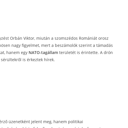
gyzést Orbán Viktor, miután a szomszédos Romániát orosz
nösen nagy figyelmet, mert a beszámolók szerint a támadás
kat, hanem egy
NATO-tagállam
területét is érintette. A drón
érültekről is érkeztek hírek.
rző üzenetként jelent meg, hanem politikai