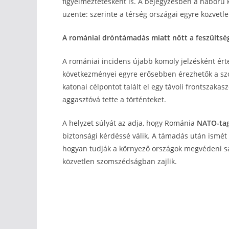
figyelmeztetésként is. A bejegyzésben a háború k
üzente: szerinte a térség országai egyre közvetl
A romániai dróntámadás miatt nőtt a feszültsé
A romániai incidens újabb komoly jelzésként ér
következményei egyre erősebben érezhetők a sz
katonai célpontot talált el egy távoli frontszaka
aggasztóvá tette a történteket.
A helyzet súlyát az adja, hogy Románia
NATO-ta
biztonsági kérdéssé válik. A támadás után ismét 
hogyan tudják a környező országok megvédeni saj
közvetlen szomszédságban zajlik.