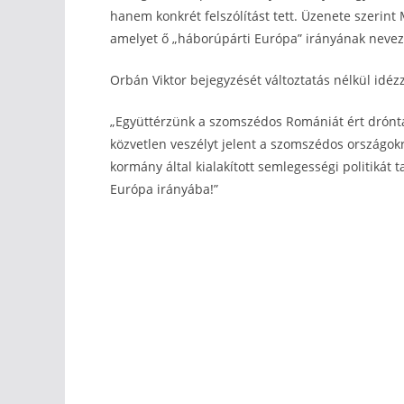
hanem konkrét felszólítást tett. Üzenete szerint 
amelyet ő „háborúpárti Európa” irányának nevez
Orbán Viktor bejegyzését változtatás nélkül idéz
„Együttérzünk a szomszédos Romániát ért dróntá
közvetlen veszélyt jelent a szomszédos országokr
kormány által kialakított semlegességi politikát 
Európa irányába!”