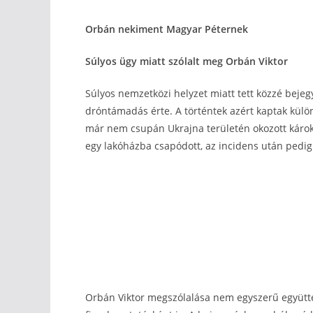
Orbán nekiment Magyar Péternek
Súlyos ügy miatt szólalt meg Orbán Viktor
Súlyos nemzetközi helyzet miatt tett közzé beje
dróntámadás érte. A történtek azért kaptak külö
már nem csupán Ukrajna területén okozott káro
egy lakóházba csapódott, az incidens után pedig s
Orbán Viktor megszólalása nem egyszerű együtté