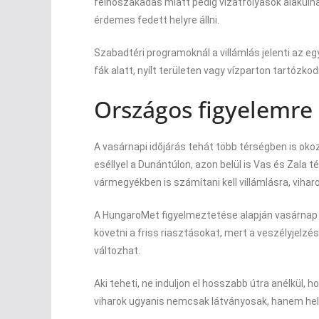
felhőszakadás miatt pedig vízátfolyások alakulha
érdemes fedett helyre állni.
Szabadtéri programoknál a villámlás jelenti az e
fák alatt, nyílt területen vagy vízparton tartózkod
Országos figyelemre 
A vasárnapi időjárás tehát több térségben is oko
eséllyel a Dunántúlon, azon belül is Vas és Zala
vármegyékben is számítani kell villámlásra, vihar
A HungaroMet figyelmeztetése alapján vasárnap éj
követni a friss riasztásokat, mert a veszélyjelz
változhat.
Aki teheti, ne induljon el hosszabb útra anélkül, h
viharok ugyanis nemcsak látványosak, hanem hely