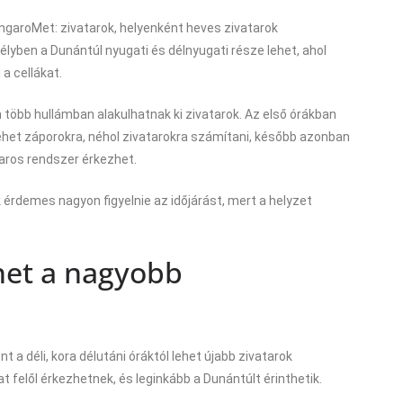
ngaroMet: zivatarok, helyenként heves zivatarok
yben a Dunántúl nyugati és délnyugati része lehet, ahol
 a cellákat.
 több hullámban alakulhatnak ki zivatarok. Az első órákban
het záporokra, néhol zivatarokra számítani, később azonban
taros rendszer érkezhet.
érdemes nagyon figyelnie az időjárást, mert a helyzet
het a nagyobb
 a déli, kora délutáni óráktól lehet újabb zivatarok
 felől érkezhetnek, és leginkább a Dunántúlt érinthetik.