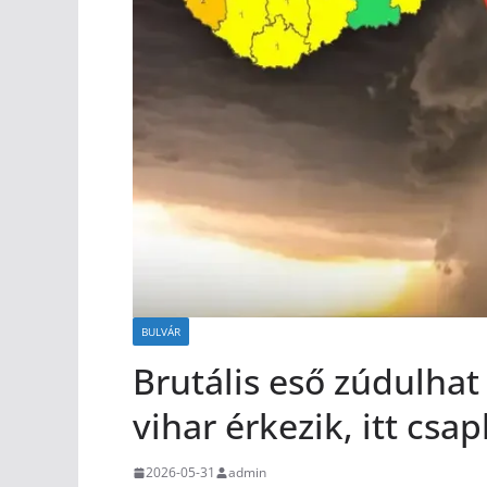
BULVÁR
Brutális eső zúdulha
vihar érkezik, itt csa
2026-05-31
admin