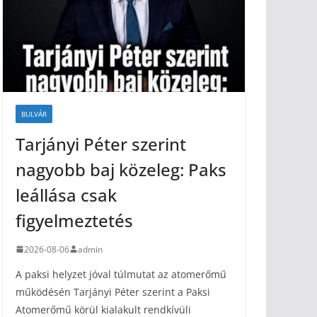
BULVÁR
Tarjányi Péter szerint
nagyobb baj közeleg: Paks
leállása csak
figyelmeztetés
2026-08-06
admin
A paksi helyzet jóval túlmutat az atomerőmű
működésén Tarjányi Péter szerint a Paksi
Atomerőmű körül kialakult rendkívüli