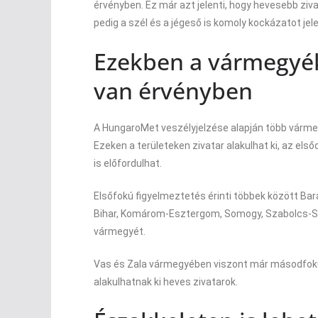
érvényben. Ez már azt jelenti, hogy hevesebb zivat
pedig a szél és a jégeső is komoly kockázatot jel
Ezekben a vármegyé
van érvényben
A HungaroMet veszélyjelzése alapján több vármegy
Ezeken a területeken zivatar alakulhat ki, az első
is előfordulhat.
Elsőfokú figyelmeztetés érinti többek között Bar
Bihar, Komárom-Esztergom, Somogy, Szabolcs-S
vármegyét.
Vas és Zala vármegyében viszont már másodfokú 
alakulhatnak ki heves zivatarok.