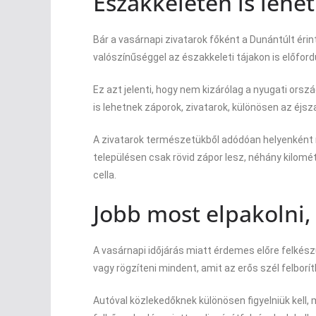
Északkeleten is lehe
Bár a vasárnapi zivatarok főként a Dunántúlt éri
valószínűséggel az északkeleti tájakon is előfo
Ez azt jelenti, hogy nem kizárólag a nyugati orsz
is lehetnek záporok, zivatarok, különösen az éjsza
A zivatarok természetükből adódóan helyenként n
településen csak rövid zápor lesz, néhány kilométe
cella.
Jobb most elpakolni, 
A vasárnapi időjárás miatt érdemes előre felkészü
vagy rögzíteni mindent, amit az erős szél felborít
Autóval közlekedőknek különösen figyelniük kell, 