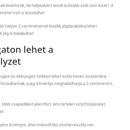
ek kísérhetik, de helyenként ennél erősebb szél sem kizárt. A
liméter eső is lezúdulhat.
több helyen 2 centiméternél kisebb jégdarabokra lehet
jég is kialakulhat.
aton lehet a
lyzet
ugati és délnyugati felében lehet esély heves zivatarokra.
őfordulhatnak, a jég átmérője meghaladhatja a 2 centimétert,
s több csapadékot jelenthet, ami hirtelen vízátfolyásokat,
at.
yére érvényes, ahol másodfokú zivatarveszély van