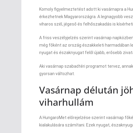
Komoly figyelmeztetést adott ki vasárnapra a Hu
érkezhetnek Magyarországra. A legnagyobb veszél
viharos szél, jégeső és felhőszakadás is kísérheti
A friss veszélyjelzés szerint vasárnap napközben
még főként az ország északkeleti harmadában le
nyugat és északnyugat felől újabb, erősebb ziva
Aki vasárnap szabadtéri programot tervez, annak 
gyorsan változhat.
Vasárnap délután jö
viharhullám
A HungaroMet előrejelzése szerint vasárnap főként
kialakulására számítani. Ezek nyugat, északnyugat