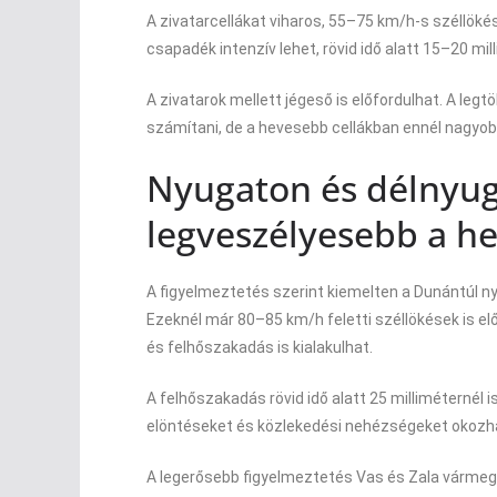
A zivatarcellákat viharos, 55–75 km/h-s széllökés
csapadék intenzív lehet, rövid idő alatt 15–20 mil
A zivatarok mellett jégeső is előfordulhat. A leg
számítani, de a hevesebb cellákban ennél nagyobb 
Nyugaton és délnyug
legveszélyesebb a he
A figyelmeztetés szerint kiemelten a Dunántúl ny
Ezeknél már 80–85 km/h feletti széllökések is el
és felhőszakadás is kialakulhat.
A felhőszakadás rövid idő alatt 25 milliméternél i
elöntéseket és közlekedési nehézségeket okozh
A legerősebb figyelmeztetés Vas és Zala vármeg