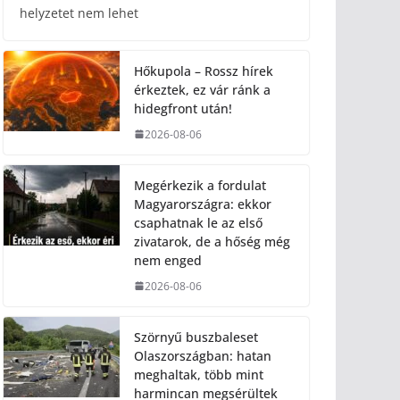
helyzetet nem lehet
Hőkupola – Rossz hírek
érkeztek, ez vár ránk a
hidegfront után!
2026-08-06
Megérkezik a fordulat
Magyarországra: ekkor
csaphatnak le az első
zivatarok, de a hőség még
nem enged
2026-08-06
Szörnyű buszbaleset
Olaszországban: hatan
meghaltak, több mint
harmincan megsérültek