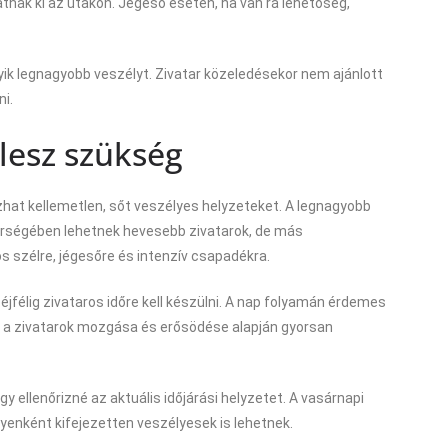
tnak ki az utakon. Jégeső esetén, ha van rá lehetőség,
gyik legnagyobb veszélyt. Zivatar közeledésekor nem ajánlott
ni.
lesz szükség
zhat kellemetlen, sőt veszélyes helyzeteket. A legnagyobb
 térségében lehetnek hevesebb zivatarok, de más
os szélre, jégesőre és intenzív csapadékra.
félig zivataros időre kell készülni. A nap folyamán érdemes
és a zivatarok mozgása és erősödése alapján gyorsan
ogy ellenőrizné az aktuális időjárási helyzetet. A vasárnapi
enként kifejezetten veszélyesek is lehetnek.