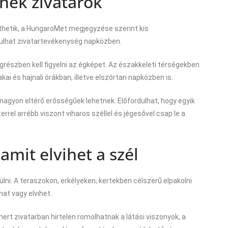
tnek zivatarok
nthetik, a HungaroMet megjegyzése szerint kis
rdulhat zivatartevékenység napközben.
ágrészben kell figyelni az égképet. Az északkeleti térségekben
kai és hajnali órákban, illetve elszórtan napközben is.
agyon eltérő erősségűek lehetnek. Előfordulhat, hogy egyik
rrel arrébb viszont viharos széllel és jégesővel csap le a
amit elvihet a szél
lni. A teraszokon, erkélyeken, kertekben célszerű elpakolni
hat vagy elvihet.
mert zivatarban hirtelen romolhatnak a látási viszonyok, a