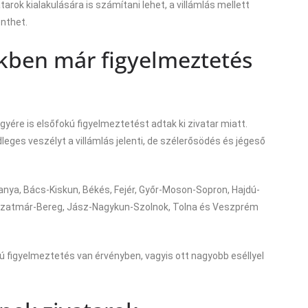
arok kialakulására is számítani lehet, a villámlás mellett
enthet.
kben már figyelmeztetés
ére is elsőfokú figyelmeztetést adtak ki zivatar miatt.
dleges veszélyt a villámlás jelenti, de szélerősödés és jégeső
anya, Bács-Kiskun, Békés, Fejér, Győr-Moson-Sopron, Hajdú-
zatmár-Bereg, Jász-Nagykun-Szolnok, Tolna és Veszprém
figyelmeztetés van érvényben, vagyis ott nagyobb eséllyel