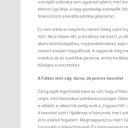
szereplői számára sem ugyanazt jelenti, mint ko
elemző úgy látja: a nagy gazdasági szereplők Or
finanszírozni a korábbi politikai gépezetet.
Ez nem erkölcsi megtérés, hanem hideg üzleti logi
tűnt. Aki jó helyen állt, jó körökhöz tartozott, 
állami lehetőségekhez, megrendelésekhez, kapcs
viszont a képlet megváltozik. A vagyonok még me
másikra, de az a politikai garancia, amely koráb
hűséges a veszteshez.
A Fidesz mint cég: durva, de pontos hasonlat
Zárug egyik legerősebb képe az volt, hogy a Fidesz
cégre, mint klasszikus politikai közösségre. Ebb
a vállalat, a választók pedig azok a „fogyasztók”, 
A hasonlat azért fájdalmas a Fidesznek, mert s
erős a belső fegyelem. Megmagyarázza, miért tűnte
fontosabb a teljesítménynél. És megmagyarázza 