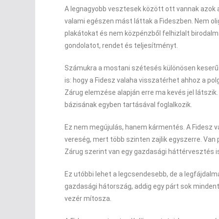
A legnagyobb vesztesek között ott vannak azok a r
valami egészen mást láttak a Fideszben. Nem o
plakátokat és nem közpénzből felhizlalt birodalm
gondolatot, rendet és teljesítményt.
Számukra a mostani szétesés különösen keserű l
is: hogy a Fidesz valaha visszatérhet ahhoz a pol
Zárug elemzése alapján erre ma kevés jel látszik.
bázisának egyben tartásával foglalkozik.
Ez nem megújulás, hanem kármentés. A Fidesz vá
vereség, mert több szinten zajlik egyszerre. Van p
Zárug szerint van egy gazdasági háttérvesztés i
Ez utóbbi lehet a legcsendesebb, de a legfájdal
gazdasági hátország, addig egy párt sok mindent 
vezér mítosza.