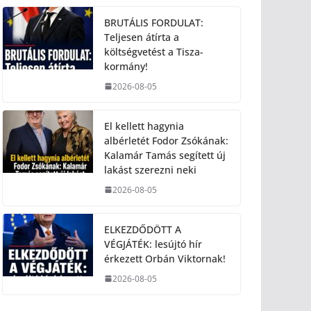
BRUTÁLIS FORDULAT:
Teljesen átírta a
költségvetést a Tisza-
kormány!
2026-08-05
El kellett hagynia
albérletét Fodor Zsókának:
Kalamár Tamás segített új
lakást szerezni neki
2026-08-05
ELKEZDŐDÖTT A
VÉGJÁTÉK: lesújtó hír
érkezett Orbán Viktornak!
2026-08-05