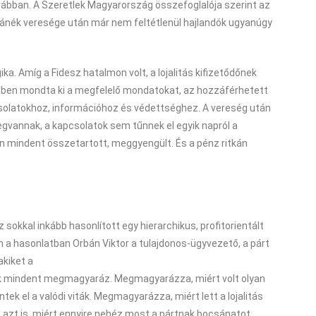
rábban. A Szeretlek Magyarország összefoglalója szerint az
bánék veresége után már nem feltétlenül hajlandók ugyanúgy
ka. Amíg a Fidesz hatalmon volt, a lojalitás kifizetődőnek
jó időben mondta ki a megfelelő mondatokat, az hozzáférhetett
olatokhoz, információhoz és védettséghez. A vereség után
gvannak, a kapcsolatok sem tűnnek el egyik napról a
ban mindent összetartott, meggyengült. És a pénz ritkán
 sokkal inkább hasonlított egy hierarchikus, profitorientált
en a hasonlatban Orbán Viktor a tulajdonos-ügyvezető, a párt
akiket a
ok mindent megmagyaráz. Megmagyarázza, miért volt olyan
k el a valódi viták. Megmagyarázza, miért lett a lojalitás
azt is, miért ennyire nehéz most a pártnak bocsánatot