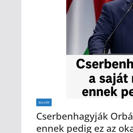
BULVÁR
Cserbenhagyják Orbánt
ennek pedig ez az ok