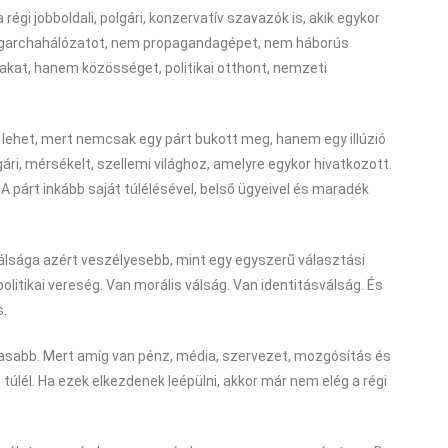
égi jobboldali, polgári, konzervatív szavazók is, akik egykor
ligarchahálózatot, nem propagandagépet, nem háborús
akat, hanem közösséget, politikai otthont, nemzeti
ehet, mert nemcsak egy párt bukott meg, hanem egy illúzió
gári, mérsékelt, szellemi világhoz, amelyre egykor hivatkozott.
 A párt inkább saját túlélésével, belső ügyeivel és maradék
lsága azért veszélyesebb, mint egy egyszerű választási
olitikai vereség. Van morális válság. Van identitásválság. És
s.
masabb. Mert amíg van pénz, média, szervezet, mozgósítás és
túlél. Ha ezek elkezdenek leépülni, akkor már nem elég a régi