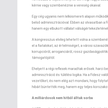
kérnie vagy szembenéznie a vereség okaival.
Egy cég ugyanis nem lelkiismereti alapon működi
belső adminisztrációval. Ebben az olvasatban a 
hanem egy elbukott vállalat válságértekezleténe
A kongresszus elvileg lehetett volna a szembenézé
el a fiatalokat, az értelmiséget, a városi szavazó
korrupcióról, arroganciáról, rossz gazdaságpolitik
támogatójától.
Ehelyett a régi reflexek maradtak erősek: harci 
adminisztráció és túlélési logika. Ha a Fidesz val
vezetőket, és nem elég azt mondani, hogy folyt
hibáit büntették meg, hanem egy teljes korszako
A milliárdosok nem hitből álltak sorba