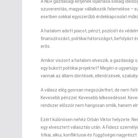
A NER gazdasági elitjének lojalitása sokáig ideológ
szuverenitás, magyar vállalkozók felemelése – e
esetben sokkal egyszerűbb érdekkapcsolat műkö
A hatalom adott piacot, pénzt, pozíciót és véde
finanszírozást, politikai hátországot, befolyást 
erős.
Amikor viszont a hatalom elveszik, a gazdasági s
egy bukott politikai projektet? Megéri-e ugyanúgy
vannak az állami döntések, ellenőrzések, szabál
A válasz elég gyorsan megszülethet, de nem felt
Kevesebb pénzzel. Kevesebb lelkesedéssel. Kev
rendszer először nem hangosan omlik, hanem elné
Ezért különösen nehéz Orbán Viktor helyzete. Ne
egy elvesztett választás után. A Fidesz személyile
titkai, alkui, konfliktusai és függőségei nagyrés