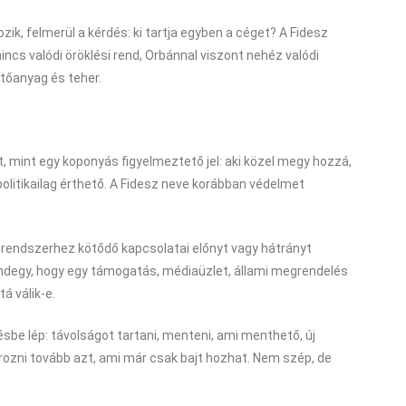
zik, felmerül a kérdés: ki tartja egyben a céget? A Fidesz
ncs valódi öröklési rend, Orbánnal viszont nehéz valódi
ötőanyag és teher.
t, mint egy koponyás figyelmeztető jel: aki közel megy hozzá,
olitikailag érthető. A Fidesz neve korábban védelmet
 rendszerhez kötődő kapcsolatai előnyt vagy hátrányt
mindegy, hogy egy támogatás, médiaüzlet, állami megrendelés
á válik-e.
sbe lép: távolságot tartani, menteni, ami menthető, új
rozni tovább azt, ami már csak bajt hozhat. Nem szép, de