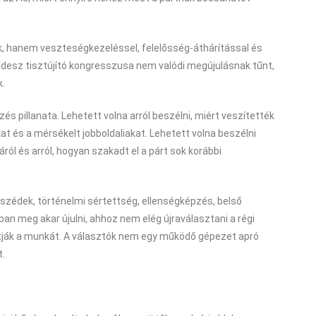
k, hanem veszteségkezeléssel, felelősség-áthárítással és
Fidesz tisztújító kongresszusa nem valódi megújulásnak tűnt,
k.
s pillanata. Lehetett volna arról beszélni, miért veszítették
kat és a mérsékelt jobboldaliakat. Lehetett volna beszélni
áról és arról, hogyan szakadt el a párt sok korábbi
beszédek, történelmi sértettség, ellenségképzés, belső
óban meg akar újulni, ahhoz nem elég újraválasztani a régi
atják a munkát. A választók nem egy működő gépezet apró
t.