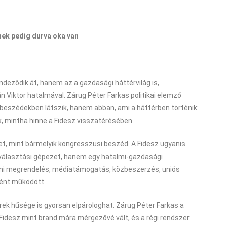
nek pedig durva oka van
ndeződik át, hanem az a gazdasági háttérvilág is,
Viktor hatalmával. Zárug Péter Farkas politikai elemző
 beszédekben látszik, hanem abban, ami a háttérben történik:
k, mintha hinne a Fidesz visszatérésében.
t, mint bármelyik kongresszusi beszéd. A Fidesz ugyanis
választási gépezet, hanem egy hatalmi-gazdasági
llami megrendelés, médiatámogatás, közbeszerzés, uniós
ént működött.
ek hűsége is gyorsan elpárologhat. Zárug Péter Farkas a
 Fidesz mint brand mára mérgezővé vált, és a régi rendszer