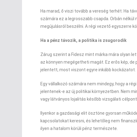
Ha marad, ő viszi tovább a vereség terhét. Ha távo
számára ez a legrosszabb csapda. Orbán nélkül ni
megújulásról beszélni. A régi vezető egyszerre k
Ha a pénz távozik, a politika is zsugorodik
Zárug szerint a Fidesz mint márka mára olyan let
az könnyen megégetheti magát. Ez erős kép, de p
jelentett, most viszont egyre inkább kockázatot.
Egy vállalkozó számára nem mindegy, hogy a régi
jelentenek-e az új politikai környezetben. Nem 
vagy látványos lojalitás később vizsgálati célpontt
Ilyenkor a gazdasági elit ösztöne gyorsan működé
kapcsolatokat keresni, és lehetőleg nem finanszí
ilyen a hatalom körüli pénz természete.