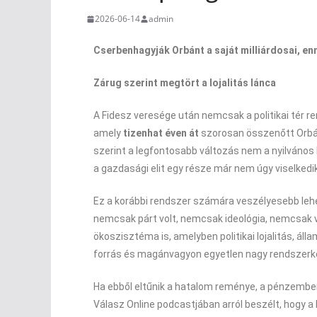
2026-06-14
admin
Cserbenhagyják Orbánt a saját milliárdosai, en
Zárug szerint megtört a lojalitás lánca
A Fidesz veresége után nemcsak a politikai tér re
amely
tizenhat éven át
szorosan összenőtt Orbán 
szerint a legfontosabb változás nem a nyilvános
a gazdasági elit egy része már nem úgy viselkedi
Ez a korábbi rendszer számára veszélyesebb lehe
nemcsak párt volt, nemcsak ideológia, nemcsak 
ökoszisztéma is, amelyben politikai lojalitás, á
forrás és magánvagyon egyetlen nagy rendszerk
Ha ebből eltűnik a hatalom reménye, a pénzember
Válasz Online podcastjában arról beszélt, hogy a