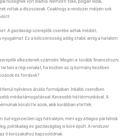
iai hűségnek volt eladva. Nemzeti tőke, polgári oldal,
zek voltak a díszszavak. Csakhogy a rendszer mélyén sok
dött.
lmet. A gazdasági szereplők cserébe adtak médiát,
és nyugalmat. Ez a kölcsönösség addig stabil, amíg a hatalom
zereplők elkezdenek számolni. Megéri-e tovább finanszírozni
 tartani a régi vonalat, ha közben az új kormány kezében
yozások és források?
étlenül nyilvános árulás formájában. Inkább csendben.
esebb médiatámogatással. Kevesebb háttérmunkával. A
mulnak körülötte azok, akik korábban etették.
m tud egyszerűen úgy hátralépni, mint egy átlagos pártelnök
g, politikailag és gazdaságilag is köré épült. A rendszer
zt az ő korszakához kapcsolódnak.